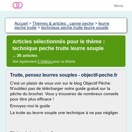
Menu
Accueil
>
Thèmes & articles : canne peche
>
leurre
peche truite
>
technique peche truite leurre souple
Articles sélectionnés pour le thème :
technique peche truite leurre souple
36 articles
→
Voir également
3 Vidéos
pour ce thème
Truite, pensez leurres souples - objectif-peche.fr
C'est un plaisir de vous voir sur le blog Objectif Pêche.
N'oubliez pas de télécharger notre guide gratuit sur la
pêche du brochet. Vous y trouverez de nombreux conseils
pour être plus efficace !
Envoyez-moi le guide
La truite au leurre souple une technique à ne pas négliger.