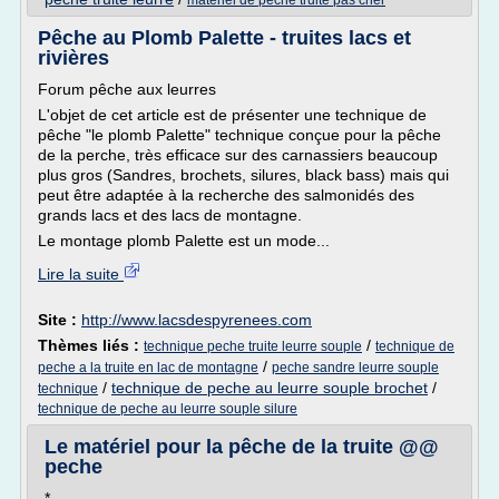
materiel de peche truite pas cher
Pêche au Plomb Palette - truites lacs et
rivières
Forum pêche aux leurres
L'objet de cet article est de présenter une technique de
pêche "le plomb Palette" technique conçue pour la pêche
de la perche, très efficace sur des carnassiers beaucoup
plus gros (Sandres, brochets, silures, black bass) mais qui
peut être adaptée à la recherche des salmonidés des
grands lacs et des lacs de montagne.
Le montage plomb Palette est un mode...
Lire la suite
Site :
http://www.lacsdespyrenees.com
Thèmes liés :
/
technique peche truite leurre souple
technique de
/
peche a la truite en lac de montagne
peche sandre leurre souple
/
technique de peche au leurre souple brochet
/
technique
technique de peche au leurre souple silure
Le matériel pour la pêche de la truite @@
peche
*