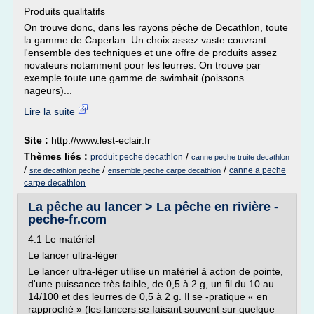
Produits qualitatifs
On trouve donc, dans les rayons pêche de Decathlon, toute
la gamme de Caperlan. Un choix assez vaste couvrant
l'ensemble des techniques et une offre de produits assez
novateurs notamment pour les leurres. On trouve par
exemple toute une gamme de swimbait (poissons
nageurs)...
Lire la suite
Site :
http://www.lest-eclair.fr
Thèmes liés :
/
produit peche decathlon
canne peche truite decathlon
/
/
/
canne a peche
site decathlon peche
ensemble peche carpe decathlon
carpe decathlon
La pêche au lancer > La pêche en rivière -
peche-fr.com
4.1 Le matériel
Le lancer ultra-léger
Le lancer ultra-léger utilise un matériel à action de pointe,
d'une puissance très faible, de 0,5 à 2 g, un fil du 10 au
14/100 et des leurres de 0,5 à 2 g. Il se -pratique « en
rapproché » (les lancers se faisant souvent sur quelque