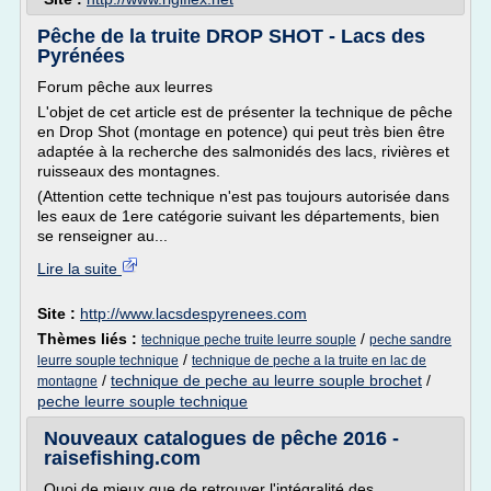
Pêche de la truite DROP SHOT - Lacs des
Pyrénées
Forum pêche aux leurres
L'objet de cet article est de présenter la technique de pêche
en Drop Shot (montage en potence) qui peut très bien être
adaptée à la recherche des salmonidés des lacs, rivières et
ruisseaux des montagnes.
(Attention cette technique n'est pas toujours autorisée dans
les eaux de 1ere catégorie suivant les départements, bien
se renseigner au...
Lire la suite
Site :
http://www.lacsdespyrenees.com
Thèmes liés :
/
technique peche truite leurre souple
peche sandre
/
leurre souple technique
technique de peche a la truite en lac de
/
technique de peche au leurre souple brochet
/
montagne
peche leurre souple technique
Nouveaux catalogues de pêche 2016 -
raisefishing.com
Quoi de mieux que de retrouver l'intégralité des