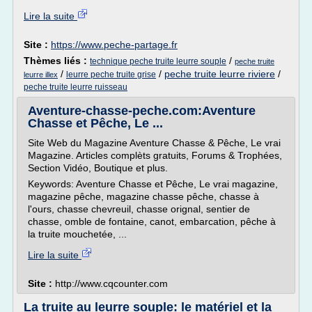
Lire la suite
Site :
https://www.peche-partage.fr
Thèmes liés :
/
technique peche truite leurre souple
peche truite
/
/
peche truite leurre riviere
/
leurre peche truite grise
leurre illex
peche truite leurre ruisseau
Aventure-chasse-peche.com:Aventure
Chasse et Pêche, Le ...
Site Web du Magazine Aventure Chasse & Pêche, Le vrai
Magazine. Articles complèts gratuits, Forums & Trophées,
Section Vidéo, Boutique et plus.
Keywords: Aventure Chasse et Pêche, Le vrai magazine,
magazine pêche, magazine chasse pêche, chasse à
l'ours, chasse chevreuil, chasse orignal, sentier de
chasse, omble de fontaine, canot, embarcation, pêche à
la truite mouchetée, ...
Lire la suite
Site :
http://www.cqcounter.com
La truite au leurre souple: le matériel et la