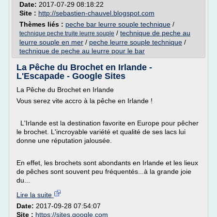
Date:
2017-07-29 08:18:22
Site :
http://sebastien-chauvel.blogspot.com
Thèmes liés :
peche bar leurre souple technique
/
/
technique de peche au
technique peche truite leurre souple
leurre souple en mer
/
peche leurre souple technique
/
technique de peche au leurre pour le bar
La Pêche du Brochet en Irlande -
L'Escapade - Google Sites
La Pêche du Brochet en Irlande
Vous serez vite accro à la pêche en Irlande !
L'Irlande est la destination favorite en Europe pour pêcher
le brochet. L'incroyable variété et qualité de ses lacs lui
donne une réputation jalousée.
En effet, les brochets sont abondants en Irlande et les lieux
de pêches sont souvent peu fréquentés...à la grande joie
du...
Lire la suite
Date:
2017-09-28 07:54:07
Site :
https://sites.google.com