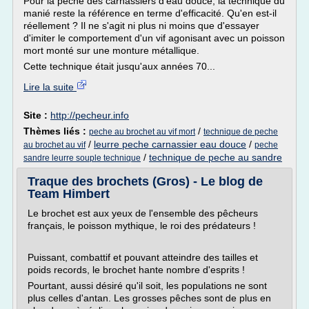
Pour la pêche des carnassiers d'eau douce, la technique du
manié reste la référence en terme d'efficacité. Qu'en est-il
réellement ? Il ne s'agit ni plus ni moins que d'essayer
d'imiter le comportement d'un vif agonisant avec un poisson
mort monté sur une monture métallique.
Cette technique était jusqu'aux années 70...
Lire la suite
Site :
http://pecheur.info
Thèmes liés :
/
peche au brochet au vif mort
technique de peche
/
leurre peche carnassier eau douce
/
au brochet au vif
peche
/
technique de peche au sandre
sandre leurre souple technique
Traque des brochets (Gros) - Le blog de
Team Himbert
Le brochet est aux yeux de l'ensemble des pêcheurs
français, le poisson mythique, le roi des prédateurs !
Puissant, combattif et pouvant atteindre des tailles et
poids records, le brochet hante nombre d'esprits !
Pourtant, aussi désiré qu'il soit, les populations ne sont
plus celles d'antan. Les grosses pêches sont de plus en