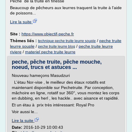
Pêche de la truite en finesse
Beaucoup de pêcheurs aux leurres traquent la truite à l'aide
de poissons...
Lire la suite
Site :
https://www.objectif-peche.fr
Thèmes liés :
/
peche truite
technique peche truite leurre souple
leurre souple
/
/
peche truite leurre
peche truite leurre blog
riviere
/
materiel peche truite leurre
peche, pêche truite, pêche mouche,
noeud, trucs et astuces ...
Nouveau hameçons Masudzuri
L'étau Nor-vise , le meilleur des étaux rotatifs est
maintenant disponible sur Pechetruite. Par conception,
mâchoire en ligne, rotatif sur 360°, vous montez les corps
en dubbing, en herl , les hackle.. avec aisance et rapidité.
Et un étau à prix très intéressant: Royal Pro
Voir aussi le...
Lire la suite
Date:
2016-10-29 10:00:43