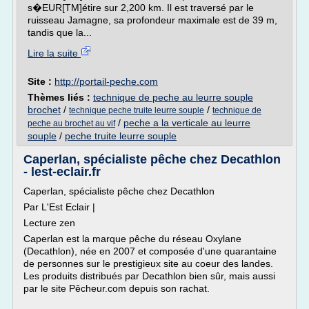
s�EUR[TM]étire sur 2,200 km. Il est traversé par le
ruisseau Jamagne, sa profondeur maximale est de 39 m,
tandis que la...
Lire la suite
Site :
http://portail-peche.com
Thèmes liés :
technique de peche au leurre souple
brochet
/
/
technique peche truite leurre souple
technique de
/
peche a la verticale au leurre
peche au brochet au vif
souple
/
peche truite leurre souple
Caperlan, spécialiste pêche chez Decathlon
- lest-eclair.fr
Caperlan, spécialiste pêche chez Decathlon
Par L'Est Eclair |
Lecture zen
Caperlan est la marque pêche du réseau Oxylane
(Decathlon), née en 2007 et composée d'une quarantaine
de personnes sur le prestigieux site au coeur des landes.
Les produits distribués par Decathlon bien sûr, mais aussi
par le site Pêcheur.com depuis son rachat.