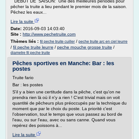
DEBUT DE SAISON: Une des meilleures périodes pour
pêcher la truite a lieu pendant le premier mois de la saison.
Pêchez les eaux...
Lire la suite
Date:
2016-09-03 14:03:40
Site :
http://www.pechetruite.com
Thèmes liés :
/
fil peche truite cuiller
peche truite arc en ciel leurre
/
fil peche truite leurre
/
peche mouche grosse truite
/
diametre fil peche truite
Pêches sportives en Manche: Bar : les
postes
Truite fario
Bar : les postes
S'il y a bien une certitude dans la pêche, c'est qu'on ne
prendra rien là où il n'y a rien ! C'est trivial mais on voit
quantité de pêcheurs plus préoccupés par la technique du
moment que par le choix du poste. La priorité c'est
l'observation, tout le temps que vous passez au bord de
l'eau, ou sur l'eau, avec ou sans canne. Quand vous
repérez des poissons à...
Lire la suite