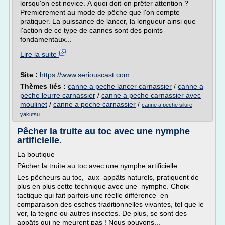
lorsqu'on est novice. À quoi doit-on prêter attention ?
Premièrement au mode de pêche que l'on compte
pratiquer. La puissance de lancer, la longueur ainsi que
l'action de ce type de cannes sont des points
fondamentaux...
Lire la suite
Site :
https://www.seriouscast.com
Thèmes liés :
canne a peche lancer carnassier
/
canne a
peche leurre carnassier
/
canne a peche carnassier avec
moulinet
/
canne a peche carnassier
/
canne a peche silure
yakutsu
Pêcher la truite au toc avec une nymphe
artificielle.
La boutique
Pêcher la truite au toc avec une nymphe artificielle
Les pêcheurs au toc, aux appâts naturels, pratiquent de
plus en plus cette technique avec une nymphe. Choix
tactique qui fait parfois une réelle différence en
comparaison des esches traditionnelles vivantes, tel que le
ver, la teigne ou autres insectes. De plus, se sont des
appâts qui ne meurent pas ! Nous pouvons...