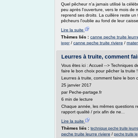
Quel pêcheur n'a jamais utilisé la célèbr
peu après l'ouverture, vers le mois de 
reprend ses droits. La cuillère reste un 
pêcheurs l'oublie au fond de leur caisse
Lire la suite
Thèmes liés :
canne peche truite leurr
/
canne peche truite riviere
/
materi
leger
Leurres à truite, comment fair
Vous êtes ici : Accueil --> Techniques d
faire le bon choix pour pêcher la truite !
Leurres à truite, comment faire le bon c
25 janvier 2017
par Peche-partage.fr
6 min de lecture
Chaque année, les mêmes questions revie
rapport qualité / prix afin de ne...
Lire la suite
Thèmes liés :
technique peche truite leurr
peche truite leurre riviere
/
peche truite l