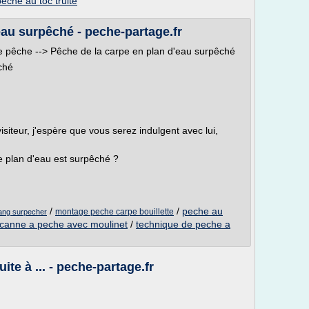
eche au toc truite
eau surpêché - peche-partage.fr
 de pêche --> Pêche de la carpe en plan d'eau surpêché
ché
 visiteur, j'espère que vous serez indulgent avec lui,
e plan d'eau est surpêché ?
/
/
peche au
montage peche carpe bouillette
ang surpecher
canne a peche avec moulinet
/
technique de peche a
uite à ... - peche-partage.fr