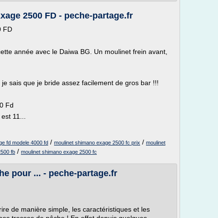
xage 2500 FD - peche-partage.fr
0 FD
ette année avec le Daiwa BG. Un moulinet frein avant,
je sais que je bride assez facilement de gros bar !!!
00 Fd
est 11...
/
/
ge fd modele 4000 fd
moulinet shimano exage 2500 fc prix
moulinet
/
500 fb
moulinet shimano exage 2500 fc
e pour ... - peche-partage.fr
rire de manière simple, les caractéristiques et les