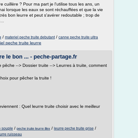
e cuillère ? Pour ma part je l'utilise tous les ans, un
mai lorsque les eaux se sont réchauffées et que la vie
très bon leurre et peut s'avérer redoutable ; trop de
...
e
/
/
materiel peche truite debutant
canne peche truite ultra
el peche truite leurre
e le bon ... - peche-partage.fr
e pêche --> Dossier truite --> Leurres à truite, comment
hoix pour pêcher la truite !
nnent : Quel leurre truite choisir avec le meilleur
/
/
/
e souple
leurre peche truite grise
peche truite leurre illex
eurre ruisseau