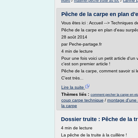
/
/
canne p
video
materiel peche truite au toc
Pêche de la carpe en plan d'
Vous êtes ici : Accueil --> Techniques
Pêche de la carpe en plan d'eau surpê
28 août 2014
par Peche-partage.fr
4 min de lecture
Pour une fois voici un petit article d'un
c'est son premier article !
Pêche de la carpe, comment savoir si l
C'est très...
Lire la suite
Thèmes liés :
comment pecher la carpe en et
coup carpe technique
/
montage d'une 
la carpe
Dossier truite : Pêche de la tr
4 min de lecture
La pêche de la truite à la cuillère !