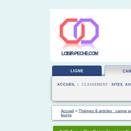
LOISIR-PECHE.COM
LIGNE
CA
ACCUEIL
| CLASSEMENT :
SITES
,
AU
Accueil
>
Thèmes & articles : canne 
leurre