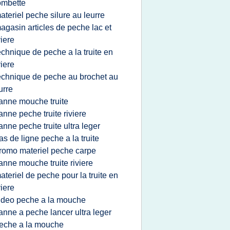
ombette
ateriel peche silure au leurre
agasin articles de peche lac et
viere
echnique de peche a la truite en
viere
echnique de peche au brochet au
urre
anne mouche truite
anne peche truite riviere
anne peche truite ultra leger
as de ligne peche a la truite
romo materiel peche carpe
anne mouche truite riviere
ateriel de peche pour la truite en
viere
ideo peche a la mouche
anne a peche lancer ultra leger
eche a la mouche