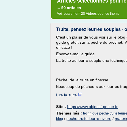
Articles sélectionnés pour le
90 articles
→
Voir également
28 Vidéos
pour ce thème
Truite, pensez leurres souples - o
C'est un plaisir de vous voir sur le blo
guide gratuit sur la pêche du brochet. 
efficace !
Envoyez-moi le guide
La truite au leurre souple une techniqu
Pêche de la truite en finesse
Beaucoup de pêcheurs aux leurres traque
Lire la suite
Site :
https://www.objectif-peche.fr
Thèmes liés :
technique peche truite leurr
/
peche truite leurre riviere
/
materie
blog