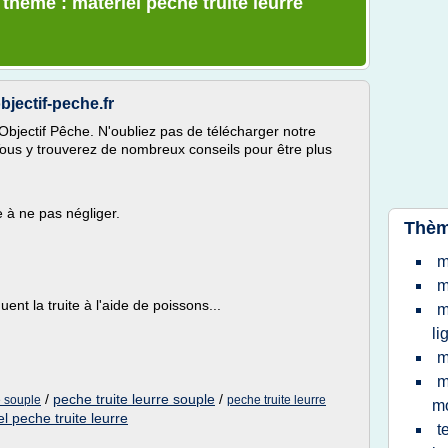
 thème : materiel peche truite leurre
bjectif-peche.fr
g Objectif Pêche. N'oubliez pas de télécharger notre
Vous y trouverez de nombreux conseils pour être plus
e à ne pas négliger.
Thèm
m
m
nt la truite à l'aide de poissons...
m
li
m
m
/
peche truite leurre souple
/
e souple
peche truite leurre
m
l peche truite leurre
t