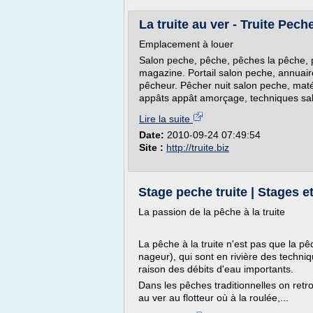
La truite au ver - Truite Pech
Emplacement à louer
Salon peche, pêche, pêches la pêche, ph
magazine. Portail salon peche, annuair
pêcheur. Pêcher nuit salon peche, matér
appâts appât amorçage, techniques sa
Lire la suite
Date:
2010-09-24 07:49:54
Site :
http://truite.biz
Stage peche truite | Stages 
La passion de la pêche à la truite
La pêche à la truite n'est pas que la pê
nageur), qui sont en rivière des techni
raison des débits d'eau importants.
Dans les pêches traditionnelles on re
au ver au flotteur où à la roulée,...