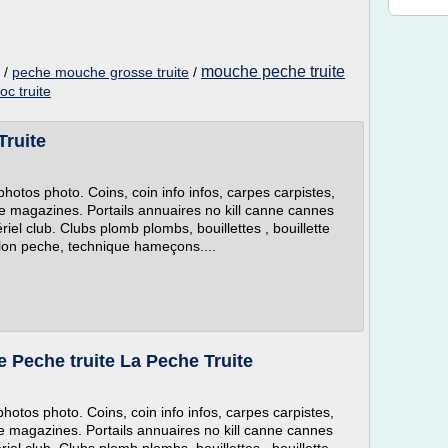
mouche peche truite
/
peche mouche grosse truite
/
oc truite
Truite
otos photo. Coins, coin info infos, carpes carpistes,
e magazines. Portails annuaires no kill canne cannes
iel club. Clubs plomb plombs, bouillettes , bouillette
lon peche, technique hameçons....
Peche truite La Peche Truite
otos photo. Coins, coin info infos, carpes carpistes,
e magazines. Portails annuaires no kill canne cannes