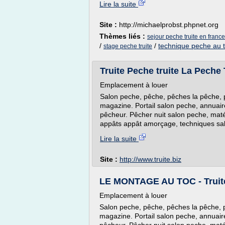
Lire la suite
Site :
http://michaelprobst.phpnet.org
Thèmes liés :
sejour peche truite en france
/
/
technique peche au t
stage peche truite
Truite Peche truite La Peche 
Emplacement à louer
Salon peche, pêche, pêches la pêche, ph
magazine. Portail salon peche, annuair
pêcheur. Pêcher nuit salon peche, matér
appâts appât amorçage, techniques sa
Lire la suite
Site :
http://www.truite.biz
LE MONTAGE AU TOC - Truite 
Emplacement à louer
Salon peche, pêche, pêches la pêche, ph
magazine. Portail salon peche, annuair