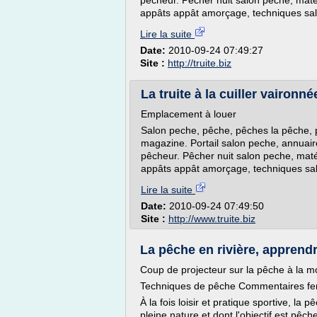
pêcheur. Pêcher nuit salon peche, matéri
appâts appât amorçage, techniques sal
Lire la suite
Date:
2010-09-24 07:49:27
Site :
http://truite.biz
La truite à la cuiller vaironnée
Emplacement à louer
Salon peche, pêche, pêches la pêche, ph
magazine. Portail salon peche, annuair
pêcheur. Pêcher nuit salon peche, matér
appâts appât amorçage, techniques sa
Lire la suite
Date:
2010-09-24 07:49:50
Site :
http://www.truite.biz
La pêche en rivière, apprendr
Coup de projecteur sur la pêche à la 
Techniques de pêche Commentaires fer
À la fois loisir et pratique sportive, la
pleine nature et dont l'objectif est pêc