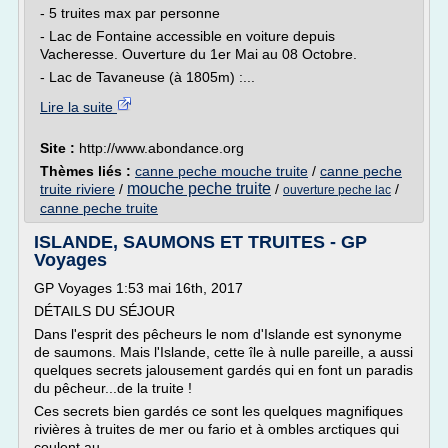
- 5 truites max par personne
- Lac de Fontaine accessible en voiture depuis
Vacheresse. Ouverture du 1er Mai au 08 Octobre.
- Lac de Tavaneuse (à 1805m) :...
Lire la suite
Site :
http://www.abondance.org
Thèmes liés :
canne peche mouche truite
/
canne peche
mouche peche truite
truite riviere
/
/
/
ouverture peche lac
canne peche truite
ISLANDE, SAUMONS ET TRUITES - GP
Voyages
GP Voyages 1:53 mai 16th, 2017
DÉTAILS DU SÉJOUR
Dans l'esprit des pêcheurs le nom d'Islande est synonyme
de saumons. Mais l'Islande, cette île à nulle pareille, a aussi
quelques secrets jalousement gardés qui en font un paradis
du pêcheur...de la truite !
Ces secrets bien gardés ce sont les quelques magnifiques
rivières à truites de mer ou fario et à ombles arctiques qui
coulent au...