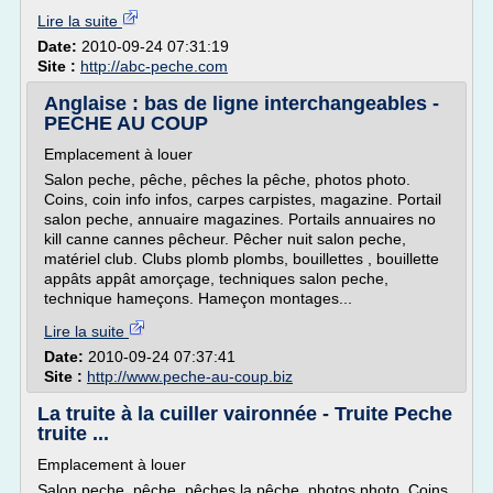
Lire la suite
Date:
2010-09-24 07:31:19
Site :
http://abc-peche.com
Anglaise : bas de ligne interchangeables -
PECHE AU COUP
Emplacement à louer
Salon peche, pêche, pêches la pêche, photos photo.
Coins, coin info infos, carpes carpistes, magazine. Portail
salon peche, annuaire magazines. Portails annuaires no
kill canne cannes pêcheur. Pêcher nuit salon peche,
matériel club. Clubs plomb plombs, bouillettes , bouillette
appâts appât amorçage, techniques salon peche,
technique hameçons. Hameçon montages...
Lire la suite
Date:
2010-09-24 07:37:41
Site :
http://www.peche-au-coup.biz
La truite à la cuiller vaironnée - Truite Peche
truite ...
Emplacement à louer
Salon peche, pêche, pêches la pêche, photos photo. Coins,