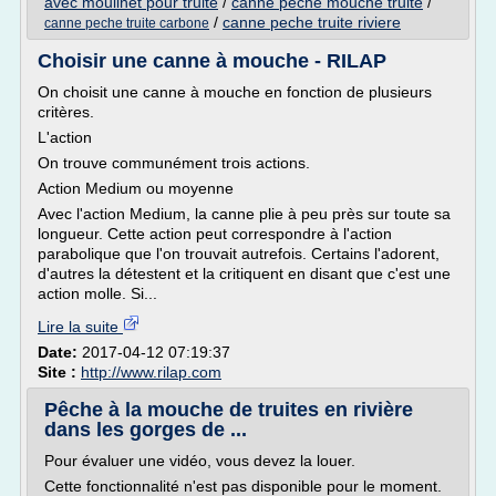
avec moulinet pour truite
/
canne peche mouche truite
/
/
canne peche truite riviere
canne peche truite carbone
Choisir une canne à mouche - RILAP
On choisit une canne à mouche en fonction de plusieurs
critères.
L'action
On trouve communément trois actions.
Action Medium ou moyenne
Avec l'action Medium, la canne plie à peu près sur toute sa
longueur. Cette action peut correspondre à l'action
parabolique que l'on trouvait autrefois. Certains l'adorent,
d'autres la détestent et la critiquent en disant que c'est une
action molle. Si...
Lire la suite
Date:
2017-04-12 07:19:37
Site :
http://www.rilap.com
Pêche à la mouche de truites en rivière
dans les gorges de ...
Pour évaluer une vidéo, vous devez la louer.
Cette fonctionnalité n'est pas disponible pour le moment.