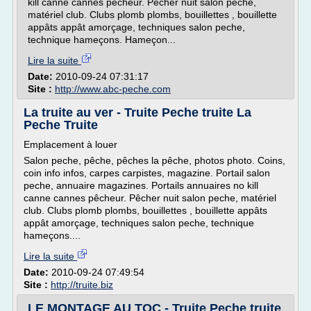
kill canne cannes pêcheur. Pêcher nuit salon peche,
matériel club. Clubs plomb plombs, bouillettes , bouillette
appâts appât amorçage, techniques salon peche,
technique hameçons. Hameçon...
Lire la suite
Date:
2010-09-24 07:31:17
Site :
http://www.abc-peche.com
La truite au ver - Truite Peche truite La
Peche Truite
Emplacement à louer
Salon peche, pêche, pêches la pêche, photos photo. Coins,
coin info infos, carpes carpistes, magazine. Portail salon
peche, annuaire magazines. Portails annuaires no kill
canne cannes pêcheur. Pêcher nuit salon peche, matériel
club. Clubs plomb plombs, bouillettes , bouillette appâts
appât amorçage, techniques salon peche, technique
hameçons....
Lire la suite
Date:
2010-09-24 07:49:54
Site :
http://truite.biz
LE MONTAGE AU TOC - Truite Peche truite