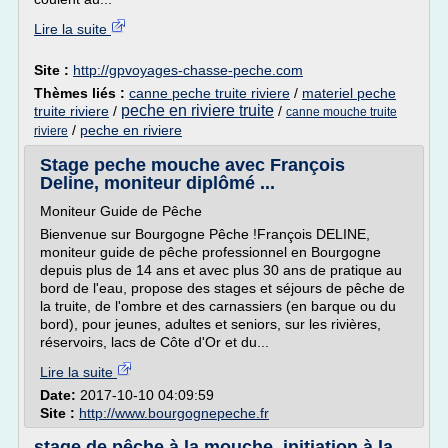
Lire la suite
Site :
http://gpvoyages-chasse-peche.com
Thèmes liés :
canne peche truite riviere
/
materiel peche
peche en riviere truite
truite riviere
/
/
canne mouche truite
/
peche en riviere
riviere
Stage peche mouche avec François
Deline, moniteur diplômé ...
Moniteur Guide de Pêche
Bienvenue sur Bourgogne Pêche !François DELINE,
moniteur guide de pêche professionnel en Bourgogne
depuis plus de 14 ans et avec plus 30 ans de pratique au
bord de l'eau, propose des stages et séjours de pêche de
la truite, de l'ombre et des carnassiers (en barque ou du
bord), pour jeunes, adultes et seniors, sur les rivières,
réservoirs, lacs de Côte d'Or et du...
Lire la suite
Date:
2017-10-10 04:09:59
Site :
http://www.bourgognepeche.fr
stage de pêche à la mouche, initiation à la