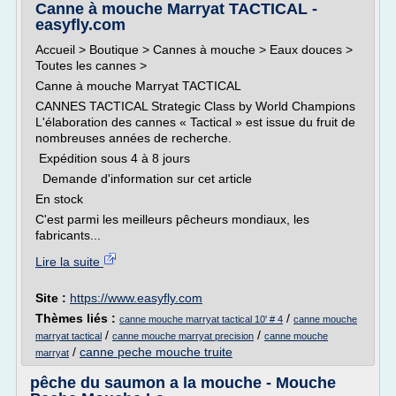
Canne à mouche Marryat TACTICAL -
easyfly.com
Accueil > Boutique > Cannes à mouche > Eaux douces >
Toutes les cannes >
Canne à mouche Marryat TACTICAL
CANNES TACTICAL Strategic Class by World Champions
L'élaboration des cannes « Tactical » est issue du fruit de
nombreuses années de recherche.
Expédition sous 4 à 8 jours
Demande d'information sur cet article
En stock
C'est parmi les meilleurs pêcheurs mondiaux, les
fabricants...
Lire la suite
Site :
https://www.easyfly.com
Thèmes liés :
/
canne mouche marryat tactical 10' # 4
canne mouche
/
/
marryat tactical
canne mouche marryat precision
canne mouche
/
canne peche mouche truite
marryat
pêche du saumon a la mouche - Mouche