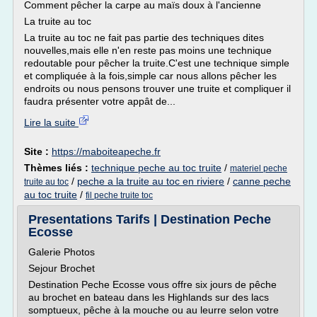
Comment pêcher la carpe au maïs doux à l'ancienne
La truite au toc
La truite au toc ne fait pas partie des techniques dites
nouvelles,mais elle n'en reste pas moins une technique
redoutable pour pêcher la truite.C'est une technique simple
et compliquée à la fois,simple car nous allons pêcher les
endroits ou nous pensons trouver une truite et compliquer il
faudra présenter votre appât de...
Lire la suite
Site :
https://maboiteapeche.fr
Thèmes liés :
technique peche au toc truite
/
materiel peche
/
peche a la truite au toc en riviere
/
canne peche
truite au toc
au toc truite
/
fil peche truite toc
Presentations Tarifs | Destination Peche
Ecosse
Galerie Photos
Sejour Brochet
Destination Peche Ecosse vous offre six jours de pêche
au brochet en bateau dans les Highlands sur des lacs
somptueux, pêche à la mouche ou au leurre selon votre