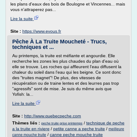
les plans d'eaux des bois de Boulogne et Vincennes... mais
vous n'attraperez pas...
Lire la suite
Site :
https://www.evous.fr
Pêche À La Truite Moucheté - Trucs,
techniques et ...
Au printemps, la truite est méfiante et angourdie. Elle
recherche les zones les plus chaudes du plan d'eau où
elle se trouve. Les roches qui affleurent l'eau diffusent la
chaleur du soleil dans l'eau qui les beigne. Ce sont donc
des "truites magnet"! De plus, des vitesses de
récupération ou de traine lentes et des leurres pas trop
"agressifs" sont de mise. Je suis du même avis que
Yofish: la...
Lire la suite
Site :
http://www.quebecpeche.com
Thèmes liés :
/
technique de peche
peche truite grise printemps
a la truite en riviere
/
petite canne a peche truite
/
meilleure
/
canne peche mouche truite
canne mouche truite