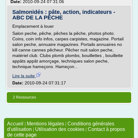
Date:
2010-09-24 07:31:06
Salmonidés : pâte, action, indicateurs -
ABC DE LA PÊCHE
Emplacement à louer
Salon peche, pêche, pêches la pêche, photos photo.
Coins, coin info infos, carpes carpistes, magazine. Portail
salon peche, annuaire magazines. Portails annuaires no
kill canne cannes pêcheur. Pêcher nuit salon peche,
matériel club. Clubs plomb plombs, bouillettes , bouillette
appâts appât amorçage, techniques salon peche,
technique hameçons. Hameçon...
Lire la suite
Date:
2010-09-24 07:31:17
2 Ressources
Accueil
|
Mentions légales
|
Conditions générales
d'utilisation
|
Utilisation des cookies
|
Contact à propos
de cette page