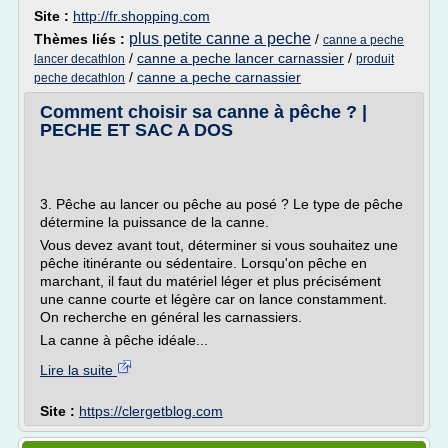
Site :
http://fr.shopping.com
plus petite canne a peche
Thèmes liés :
/
canne a peche
/
canne a peche lancer carnassier
/
lancer decathlon
produit
/
canne a peche carnassier
peche decathlon
Comment choisir sa canne à pêche ? |
PECHE ET SAC A DOS
3. Pêche au lancer ou pêche au posé ? Le type de pêche
détermine la puissance de la canne.
Vous devez avant tout, déterminer si vous souhaitez une
pêche itinérante ou sédentaire. Lorsqu'on pêche en
marchant, il faut du matériel léger et plus précisément
une canne courte et légère car on lance constamment.
On recherche en général les carnassiers.
La canne à pêche idéale...
Lire la suite
Site :
https://clergetblog.com