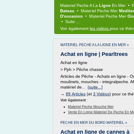
Materiel Peche
A La
Ligne
En
Mer
•
Bateau
•
Materiel Peche Mer
Medite
D'occasion
•
Materiel Peche Mer
Oc
•
Suite ...
Voir également
les vidéos
pour ce thè
MATERIEL PECHE A LA LIGNE EN MER »
Achat en ligne | Pearltrees
Achat en ligne
> Pph > Pêche chasse
Articles de Pêche - Achats en ligne - O
moulinets, mouches - integralpeche. 
matériel de...
[suite...]
→
89 Articles
(et
3 Vidéos
) pour ce th
Voir également
:
Materiel Peche Mouche Mer
Vente En Ligne Materiel De Peche En M
PECHE EN MER DU BORD MATERIEL »
Achat en ligne de cannes à