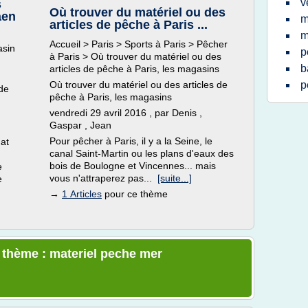
v
s
Où trouver du matériel ou des
aen
m
articles de pêche à Paris ...
m
Accueil > Paris > Sports à Paris > Pêcher
asin
p
à Paris > Où trouver du matériel ou des
b
articles de pêche à Paris, les magasins
Où trouver du matériel ou des articles de
p
 de
pêche à Paris, les magasins
vendredi 29 avril 2016 , par Denis ,
Gaspar , Jean
Pour pêcher à Paris, il y a la Seine, le
at
canal Saint-Martin ou les plans d'eaux des
bois de Boulogne et Vincennes... mais
e
vous n'attraperez pas...
[suite...]
e
→
1 Articles
pour ce thème
e thème : materiel peche mer