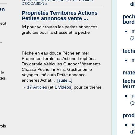
VENTE DE MATERIEL DE PECHE EN MER
D'OCCASION »
d
en
Propriétés Territoires Actions
pech
Petites annonces vente ...
bord
geot
Ici pour voir toutes les petites annonces
m
gratuites pour la chasse et la pêche
(2
..
tech
Pêche en eau douce Pêche en mer
Propriétés Territoires Actions Trophées
m
Taxidermie Véhicules Outdoor Vêtements
Chasse Pêche Tir Vins, Gastronomie
mate
ade
Voyages - séjours Petite annonce
tes
enchères Achat...
[suite...]
tech
leur
→
17 Articles
(et
1 Vidéos
) pour ce thème
p
(1
prod
v
vois
d