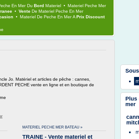
Peche
En
Mer
Du
Bord
Materiel
•
Materiel Peche Mer
rranee
•
Vente
De
Materiel Peche
En
Mer
casion
•
Materiel
De
Peche
En
Mer
A
Prix Discount
me
Sous
ncle Jo. Matériel et articles de pêche : cannes,
m
ARDENT PECHE vente en ligne et en boutique de
ème
Plus
mer
cann
er
mitc
MATERIEL PECHE MER BATEAU »
m
TRAINE - Vente materiel et