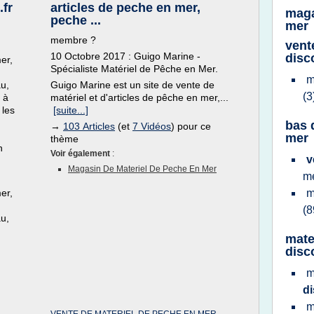
.fr
articles de peche en mer,
maga
peche ...
mer
membre ?
vent
10 Octobre 2017 : Guigo Marine -
disc
er,
Spécialiste Matériel de Pêche en Mer.
m
u,
Guigo Marine est un site de vente de
(3
 à
matériel et d'articles de pêche en mer,...
 les
[suite...]
bas 
→
103 Articles
(et
7 Vidéos
) pour ce
mer
thème
n
Voir également
:
v
Magasin De Materiel De Peche En Mer
m
er,
m
(8
u,
mate
disc
m
d
m