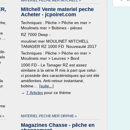
MATERIEL PECHE MER MITCHELL »
R,
Mitchell Vente materiel peche
Acheter - jcpoiret.com
che,
Techniques : Pêche > Pêche en mer >
Moulinets mer > Bobines - pièces
ce
RZ 7000 Deep -
 ...
moulinet mer MOULINET MITCHELL
TANAGER RZ 1000 FD Nouveauté 2017
-de-
Techniques : Pêche > Pêche en mer >
els
Moulinets mer > Leurres > Bord
n
1000 FD - Le Tanager RZ est assez
similaire à la série R mis à part que celui-
ci possède des caractéristiques qui ont été
la
améliorées. Anti-retour instantané,
r.
bobine...
[suite...]
→
7 Articles
pour ce thème
ème
N »
MATERIEL PECHE MER ORPHIE »
Magazines Chasse - pêche en