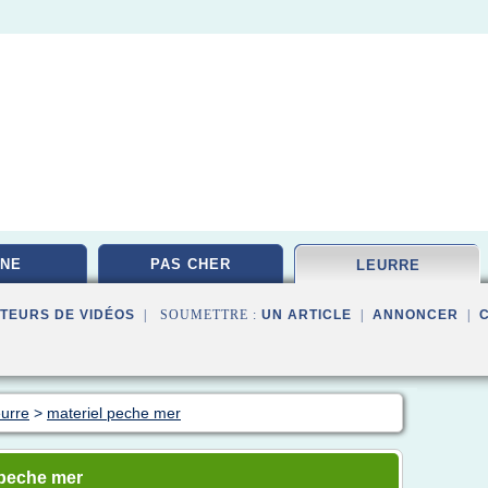
NE
PAS CHER
LEURRE
TEURS DE VIDÉOS
| SOUMETTRE :
UN ARTICLE
|
ANNONCER
|
eurre
>
materiel peche mer
 peche mer