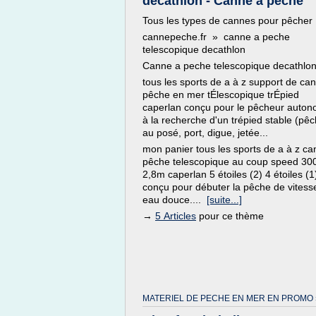
decathlon - Canne à pêche
Tous les types de cannes pour pêcher
cannepeche.fr » canne a peche
telescopique decathlon
Canne a peche telescopique decathlo
tous les sports de a à z support de ca
pêche en mer tÉlescopique trÉpied
caperlan conçu pour le pêcheur auto
à la recherche d'un trépied stable (pê
au posé, port, digue, jetée...
mon panier tous les sports de a à z c
pêche telescopique au coup speed 30
2,8m caperlan 5 étoiles (2) 4 étoiles (1
conçu pour débuter la pêche de vitess
eau douce....
[suite...]
→
5 Articles
pour ce thème
MATERIEL DE PECHE EN MER EN PROMO 