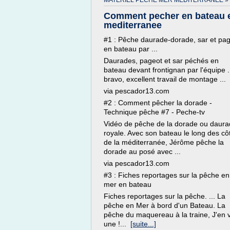
MATERIEL PECHE MER MEDITERRANEE »
Comment pecher en bateau 
mediterranee
#1 : Pêche daurade-dorade, sar et pa
en bateau par ...
Daurades, pageot et sar péchés en
bateau devant frontignan par l'équipe .
bravo, excellent travail de montage ...
via pescador13.com
#2 : Comment pêcher la dorade -
Technique pêche #7 - Peche-tv
Vidéo de pêche de la dorade ou daur
royale. Avec son bateau le long des cô
de la méditerranée, Jérôme pêche la
dorade au posé avec ...
via pescador13.com
#3 : Fiches reportages sur la pêche en
mer en bateau
Fiches reportages sur la pêche. ... La
pêche en Mer à bord d'un Bateau. La
pêche du maquereau à la traine, J'en 
une !...
[suite...]