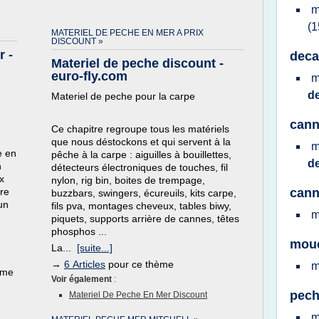
m
(1
MATERIEL DE PECHE EN MER A PRIX
DISCOUNT »
 -
deca
Materiel de peche discount -
euro-fly.com
m
d
Materiel de peche pour la carpe
cann
Ce chapitre regroupe tous les matériels
que nous déstockons et qui servent à la
m
e en
pêche à la carpe : aiguilles à bouillettes,
d
n
détecteurs électroniques de touches, fil
x
nylon, rig bin, boites de trempage,
bre
cann
buzzbars, swingers, écureuils, kits carpe,
un
fils pva, montages cheveux, tables biwy,
m
piquets, supports arrière de cannes, têtes
phosphos ...
mouc
La...
[suite...]
→
6 Articles
pour ce thème
m
ème
Voir également
:
pech
Materiel De Peche En Mer Discount
m