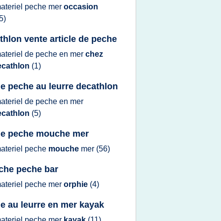
ateriel peche mer
occasion
5)
thlon vente article de peche
ateriel
de
peche
en
mer
chez
ecathlon
(1)
e peche au leurre decathlon
ateriel
de
peche
en
mer
ecathlon
(5)
e peche mouche mer
ateriel peche
mouche
mer
(56)
he peche bar
ateriel peche mer
orphie
(4)
e au leurre en mer kayak
ateriel peche mer
kayak
(11)