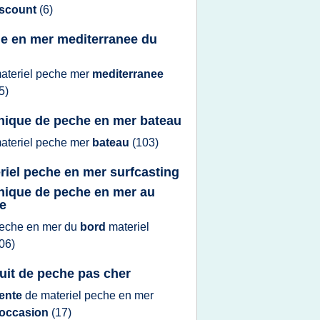
iscount
(6)
e en mer mediterranee du
ateriel peche mer
mediterranee
5)
nique de peche en mer bateau
ateriel peche mer
bateau
(103)
riel peche en mer surfcasting
nique de peche en mer au
re
eche
en
mer
du
bord
materiel
06)
uit de peche pas cher
ente
de
materiel peche
en
mer
'occasion
(17)