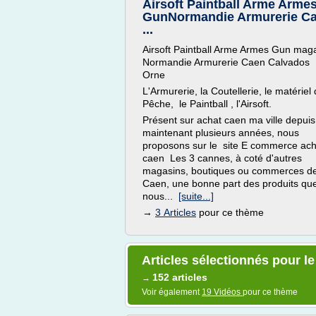
Airsoft Paintball Arme Arme
GunNormandie Armurerie C
...
Airsoft Paintball Arme Armes Gun mag
Normandie Armurerie Caen Calvados
Orne
L'Armurerie, la Coutellerie, le matériel
Pêche, le Paintball , l'Airsoft.
Présent sur achat caen ma ville depuis
maintenant plusieurs années, nous
proposons sur le site E commerce ach
caen Les 3 cannes, à coté d'autres
magasins, boutiques ou commerces d
Caen, une bonne part des produits qu
nous...
[suite...]
→
3 Articles
pour ce thème
Articles sélectionnés pour l
152 articles
→
Voir également
19 Vidéos
pour ce thème