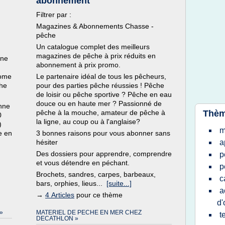
abonnement
Filtrer par :
Magazines & Abonnements Chasse -
pêche
n
Un catalogue complet des meilleurs
magazines de pêche à prix réduits en
nne
abonnement à prix promo.
nome
Le partenaire idéal de tous les pêcheurs,
che
pour des parties pêche réussies ! Pêche
de loisir ou pêche sportive ? Pêche en eau
douce ou en haute mer ? Passionné de
anne
pêche à la mouche, amateur de pêche à
Thèm
0
la ligne, au coup ou à l'anglaise?
)
m
e en
3 bonnes raisons pour vous abonner sans
hésiter
a
Des dossiers pour apprendre, comprendre
p
et vous détendre en péchant.
p
Brochets, sandres, carpes, barbeaux,
c
bars, orphies, lieus...
[suite...]
a
→
4 Articles
pour ce thème
d'
»
MATERIEL DE PECHE EN MER CHEZ
t
DECATHLON »