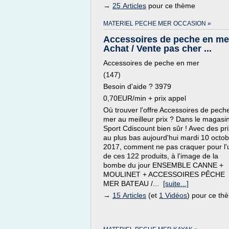
→
25 Articles
pour ce thème
MATERIEL PECHE MER OCCASION »
Accessoires de peche en mer
Achat / Vente pas cher ...
Accessoires de peche en mer
(147)
Besoin d'aide ? 3979
0,70EUR/min + prix appel
Où trouver l'offre Accessoires de pech
mer au meilleur prix ? Dans le magasi
Sport Cdiscount bien sûr ! Avec des pri
au plus bas aujourd'hui mardi 10 octo
2017, comment ne pas craquer pour l'
de ces 122 produits, à l'image de la
bombe du jour ENSEMBLE CANNE +
MOULINET + ACCESSOIRES PÊCHE
MER BATEAU /...
[suite...]
→
15 Articles
(et
1 Vidéos
) pour ce th