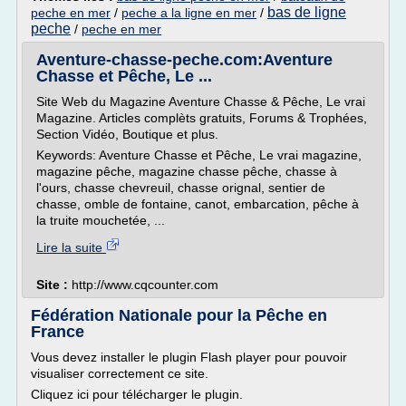
bas de ligne
peche en mer
/
peche a la ligne en mer
/
peche
/
peche en mer
Aventure-chasse-peche.com:Aventure
Chasse et Pêche, Le ...
Site Web du Magazine Aventure Chasse & Pêche, Le vrai
Magazine. Articles complèts gratuits, Forums & Trophées,
Section Vidéo, Boutique et plus.
Keywords: Aventure Chasse et Pêche, Le vrai magazine,
magazine pêche, magazine chasse pêche, chasse à
l'ours, chasse chevreuil, chasse orignal, sentier de
chasse, omble de fontaine, canot, embarcation, pêche à
la truite mouchetée, ...
Lire la suite
Site :
http://www.cqcounter.com
Fédération Nationale pour la Pêche en
France
Vous devez installer le plugin Flash player pour pouvoir
visualiser correctement ce site.
Cliquez ici pour télécharger le plugin.