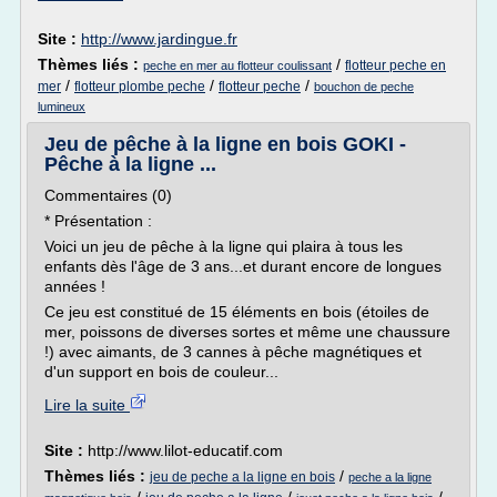
Site :
http://www.jardingue.fr
Thèmes liés :
/
flotteur peche en
peche en mer au flotteur coulissant
/
/
/
mer
flotteur plombe peche
flotteur peche
bouchon de peche
lumineux
Jeu de pêche à la ligne en bois GOKI -
Pêche à la ligne ...
Commentaires (0)
* Présentation :
Voici un jeu de pêche à la ligne qui plaira à tous les
enfants dès l'âge de 3 ans...et durant encore de longues
années !
Ce jeu est constitué de 15 éléments en bois (étoiles de
mer, poissons de diverses sortes et même une chaussure
!) avec aimants, de 3 cannes à pêche magnétiques et
d'un support en bois de couleur...
Lire la suite
Site :
http://www.lilot-educatif.com
Thèmes liés :
/
jeu de peche a la ligne en bois
peche a la ligne