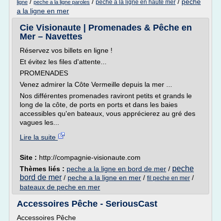
/
/
/
peche
peche a la ligne en haute mer
ligne
peche a la ligne paroles
a la ligne en mer
Cie Visionaute | Promenades & Pêche en
Mer – Navettes
Réservez vos billets en ligne !
Et évitez les files d'attente...
PROMENADES
Venez admirer la Côte Vermeille depuis la mer ...
Nos différentes promenades raviront petits et grands le
long de la côte, de ports en ports et dans les baies
accessibles qu'en bateaux, vous apprécierez au gré des
vagues les...
Lire la suite
Site :
http://compagnie-visionaute.com
peche
Thèmes liés :
peche a la ligne en bord de mer
/
bord de mer
/
peche a la ligne en mer
/
/
fil peche en mer
bateaux de peche en mer
Accessoires Pêche - SeriousCast
Accessoires Pêche