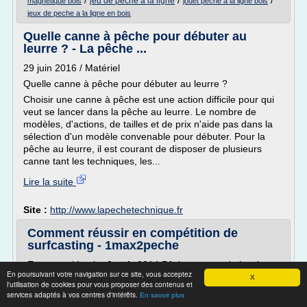
/
/
/
jeu de peche a la ligne
magnetique bois
jouet peche a la ligne bois
jeux de peche a la ligne en bois
Quelle canne à pêche pour débuter au
leurre ? - La pêche ...
29 juin 2016 / Matériel
Quelle canne à pêche pour débuter au leurre ?
Choisir une canne à pêche est une action difficile pour qui
veut se lancer dans la pêche au leurre. Le nombre de
modèles, d'actions, de tailles et de prix n'aide pas dans la
sélection d'un modèle convenable pour débuter. Pour la
pêche au leurre, il est courant de disposer de plusieurs
canne tant les techniques, les...
Lire la suite
Site :
http://www.lapechetechnique.fr
Comment réussir en compétition de
surfcasting - 1max2peche
Emmanuel Laubu 2 août 2014 Pêche en mer du bord
En poursuivant votre navigation sur ce site, vous acceptez
X
J'adore la pêche. Je pêche depuis mon enfance. Mon
l'utilisation de cookies pour vous proposer des contenus et
grand-père, mon père sont des pêcheurs. Cette passion
services adaptés à vos centres d'intérêts.
En savoir plus
est en nous et nous suit de génération en génération.