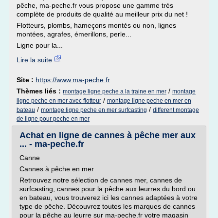
pêche, ma-peche.fr vous propose une gamme très
complète de produits de qualité au meilleur prix du net !
Flotteurs, plombs, hameçons montés ou non, lignes
montées, agrafes, émerillons, perle...
Ligne pour la...
Lire la suite
Site :
https://www.ma-peche.fr
Thèmes liés :
/
montage ligne peche a la traine en mer
montage
/
ligne peche en mer avec flotteur
montage ligne peche en mer en
/
/
bateau
montage ligne peche en mer surfcasting
different montage
de ligne pour peche en mer
Achat en ligne de cannes à pêche mer aux
... - ma-peche.fr
Canne
Cannes à pêche en mer
Retrouvez notre sélection de cannes mer, cannes de
surfcasting, cannes pour la pêche aux leurres du bord ou
en bateau, vous trouverez ici les cannes adaptées à votre
type de pêche. Découvrez toutes les marques de cannes
pour la pêche au leurre sur ma-peche.fr votre magasin