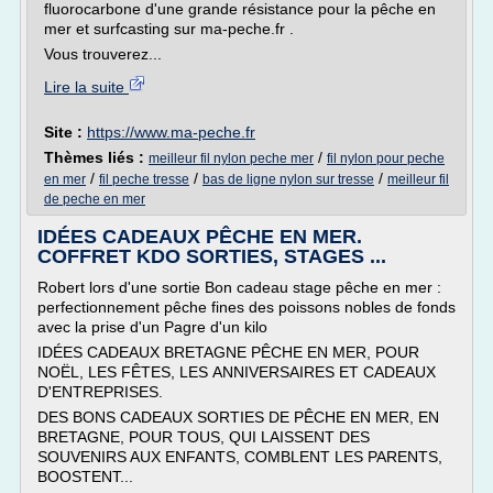
fluorocarbone d'une grande résistance pour la pêche en
mer et surfcasting sur ma-peche.fr .
Vous trouverez...
Lire la suite
Site :
https://www.ma-peche.fr
Thèmes liés :
/
meilleur fil nylon peche mer
fil nylon pour peche
/
/
/
en mer
fil peche tresse
bas de ligne nylon sur tresse
meilleur fil
de peche en mer
IDÉES CADEAUX PÊCHE EN MER.
COFFRET KDO SORTIES, STAGES ...
Robert lors d'une sortie Bon cadeau stage pêche en mer :
perfectionnement pêche fines des poissons nobles de fonds
avec la prise d'un Pagre d'un kilo
IDÉES CADEAUX BRETAGNE PÊCHE EN MER, POUR
NOËL, LES FÊTES, LES ANNIVERSAIRES ET CADEAUX
D'ENTREPRISES.
DES BONS CADEAUX SORTIES DE PÊCHE EN MER, EN
BRETAGNE, POUR TOUS, QUI LAISSENT DES
SOUVENIRS AUX ENFANTS, COMBLENT LES PARENTS,
BOOSTENT...