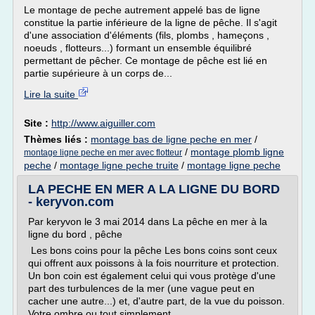
Le montage de peche autrement appelé bas de ligne
constitue la partie inférieure de la ligne de pêche. Il s'agit
d'une association d'éléments (fils, plombs , hameçons ,
noeuds , flotteurs...) formant un ensemble équilibré
permettant de pêcher. Ce montage de pêche est lié en
partie supérieure à un corps de...
Lire la suite
Site :
http://www.aiguiller.com
Thèmes liés :
montage bas de ligne peche en mer
/
/
montage plomb ligne
montage ligne peche en mer avec flotteur
peche
/
montage ligne peche truite
/
montage ligne peche
LA PECHE EN MER A LA LIGNE DU BORD
- keryvon.com
Par keryvon le 3 mai 2014 dans La pêche en mer à la
ligne du bord , pêche
Les bons coins pour la pêche Les bons coins sont ceux
qui offrent aux poissons à la fois nourriture et protection.
Un bon coin est également celui qui vous protège d'une
part des turbulences de la mer (une vague peut en
cacher une autre...) et, d'autre part, de la vue du poisson.
Votre ombre ou tout simplement...