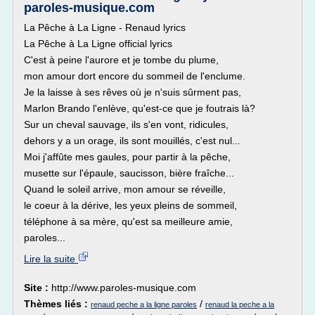
paroles-musique.com
La Pêche à La Ligne - Renaud lyrics
La Pêche à La Ligne official lyrics
C'est à peine l'aurore et je tombe du plume,
mon amour dort encore du sommeil de l'enclume.
Je la laisse à ses rêves où je n'suis sûrment pas,
Marlon Brando l'enlève, qu'est-ce que je foutrais là?
Sur un cheval sauvage, ils s'en vont, ridicules,
dehors y a un orage, ils sont mouillés, c'est nul...
Moi j'affûte mes gaules, pour partir à la pêche,
musette sur l'épaule, saucisson, bière fraîche...
Quand le soleil arrive, mon amour se réveille,
le coeur à la dérive, les yeux pleins de sommeil,
téléphone à sa mère, qu'est sa meilleure amie,
paroles...
Lire la suite
Site :
http://www.paroles-musique.com
Thèmes liés :
/
renaud peche a la ligne paroles
renaud la peche a la