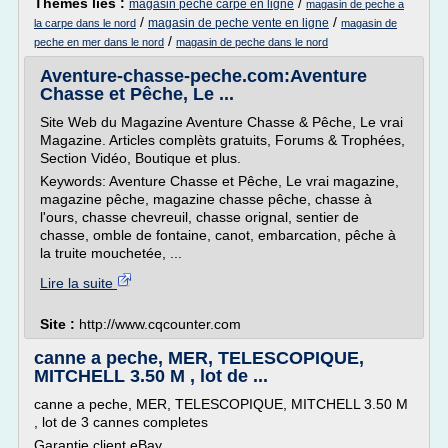
Thèmes liés :
/
magasin peche carpe en ligne
magasin de peche a
/
/
magasin de peche vente en ligne
la carpe dans le nord
magasin de
/
peche en mer dans le nord
magasin de peche dans le nord
Aventure-chasse-peche.com:Aventure
Chasse et Pêche, Le ...
Site Web du Magazine Aventure Chasse & Pêche, Le vrai
Magazine. Articles complèts gratuits, Forums & Trophées,
Section Vidéo, Boutique et plus.
Keywords: Aventure Chasse et Pêche, Le vrai magazine,
magazine pêche, magazine chasse pêche, chasse à
l'ours, chasse chevreuil, chasse orignal, sentier de
chasse, omble de fontaine, canot, embarcation, pêche à
la truite mouchetée, ...
Lire la suite
Site :
http://www.cqcounter.com
canne a peche, MER, TELESCOPIQUE,
MITCHELL 3.50 M , lot de ...
canne a peche, MER, TELESCOPIQUE, MITCHELL 3.50 M
, lot de 3 cannes completes
Garantie client eBay