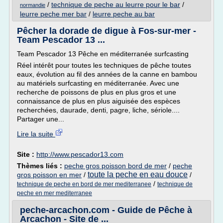
/
technique de peche au leurre pour le bar
/
normandie
leurre peche mer bar
/
leurre peche au bar
Pêcher la dorade de digue à Fos-sur-mer -
Team Pescador 13 ...
Team Pescador 13 Pêche en méditerranée surfcasting
Réel intérêt pour toutes les techniques de pêche toutes
eaux, évolution au fil des années de la canne en bambou
au matériels surfcasting en méditerranée. Avec une
recherche de poissons de plus en plus gros et une
connaissance de plus en plus aiguisée des espèces
recherchées, daurade, denti, pagre, liche, sériole....
Partager une...
Lire la suite
Site :
http://www.pescador13.com
Thèmes liés :
peche gros poisson bord de mer
/
peche
toute la peche en eau douce
gros poisson en mer
/
/
/
technique de peche en bord de mer mediterranee
technique de
peche en mer mediterranee
peche-arcachon.com - Guide de Pêche à
Arcachon - Site de ...