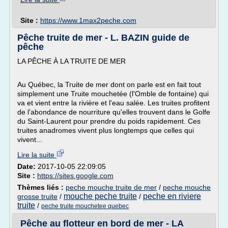
Site :
https://www.1max2peche.com
Pêche truite de mer - L. BAZIN guide de
pêche
LA PÊCHE À LA TRUITE DE MER
Au Québec, la Truite de mer dont on parle est en fait tout
simplement une Truite mouchetée (l'Omble de fontaine) qui
va et vient entre la rivière et l'eau salée. Les truites profitent
de l'abondance de nourriture qu'elles trouvent dans le Golfe
du Saint-Laurent pour prendre du poids rapidement. Ces
truites anadromes vivent plus longtemps que celles qui
vivent...
Lire la suite
Date:
2017-10-05 22:09:05
Site :
https://sites.google.com
Thèmes liés :
peche mouche truite de mer
/
peche mouche
mouche peche truite
peche en riviere
grosse truite
/
/
truite
/
peche truite mouchetee quebec
Pêche au flotteur en bord de mer - LA