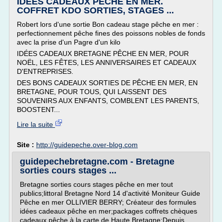
IDÉES CADEAUX PÊCHE EN MER.
COFFRET KDO SORTIES, STAGES ...
Robert lors d'une sortie Bon cadeau stage pêche en mer :
perfectionnement pêche fines des poissons nobles de fonds
avec la prise d'un Pagre d'un kilo
IDÉES CADEAUX BRETAGNE PÊCHE EN MER, POUR
NOËL, LES FÊTES, LES ANNIVERSAIRES ET CADEAUX
D'ENTREPRISES.
DES BONS CADEAUX SORTIES DE PÊCHE EN MER, EN
BRETAGNE, POUR TOUS, QUI LAISSENT DES
SOUVENIRS AUX ENFANTS, COMBLENT LES PARENTS,
BOOSTENT...
Lire la suite
Site :
http://guidepeche.over-blog.com
guidepechebretagne.com - Bretagne
sorties cours stages ...
Bretagne sorties cours stages pêche en mer tout
publics;littoral Bretagne Nord 14 d'activité Moniteur Guide
Pêche en mer OLLIVIER BERRY; Créateur des formules
idées cadeaux pêche en mer;packages coffrets chèques
cadeaux pêche à la carte de Haute Bretagne;Depuis