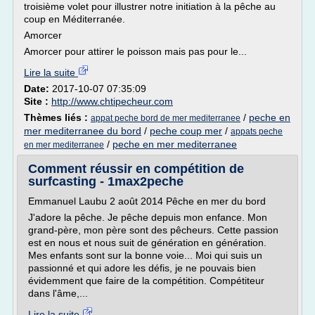
troisième volet pour illustrer notre initiation à la pêche au
coup en Méditerranée.
Amorcer
Amorcer pour attirer le poisson mais pas pour le...
Lire la suite
Date:
2017-10-07 07:35:09
Site :
http://www.chtipecheur.com
Thèmes liés :
/
peche en
appat peche bord de mer mediterranee
mer mediterranee du bord
/
peche coup mer
/
appats peche
/
peche en mer mediterranee
en mer mediterranee
Comment réussir en compétition de
surfcasting - 1max2peche
Emmanuel Laubu 2 août 2014 Pêche en mer du bord
J'adore la pêche. Je pêche depuis mon enfance. Mon
grand-père, mon père sont des pêcheurs. Cette passion
est en nous et nous suit de génération en génération.
Mes enfants sont sur la bonne voie... Moi qui suis un
passionné et qui adore les défis, je ne pouvais bien
évidemment que faire de la compétition. Compétiteur
dans l'âme,...
Lire la suite