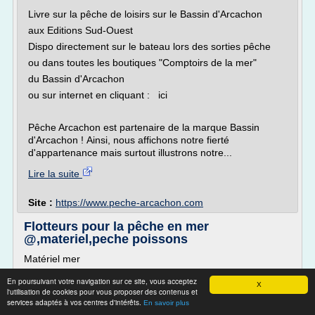
Livre sur la pêche de loisirs sur le Bassin d'Arcachon
aux Editions Sud-Ouest
Dispo directement sur le bateau lors des sorties pêche
ou dans toutes les boutiques "Comptoirs de la mer"
du Bassin d'Arcachon
ou sur internet en cliquant : ici
Pêche Arcachon est partenaire de la marque Bassin
d'Arcachon ! Ainsi, nous affichons notre fierté
d'appartenance mais surtout illustrons notre...
Lire la suite
Site :
https://www.peche-arcachon.com
Flotteurs pour la pêche en mer
@,materiel,peche poissons
Matériel mer
Les flotteurs pour la pêche en mer
En poursuivant votre navigation sur ce site, vous acceptez
X
Les flotteurs les plus utilisés en mer sont les bulles d'eau (
l'utilisation de cookies pour vous proposer des contenus et
services adaptés à vos centres d'intérêts.
Buldo ). Ce type de flotteur permet de prospecter une
En savoir plus