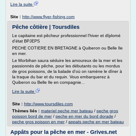
Lire la suite
Site :
http://www.flyer-fishing.com
Pêche côtière | Toursdiles
Le capitaine est pêcheur professionnel l'hiver et dîplomé
d'état BPJEPS
PECHE COTIERE EN BRETAGNE à Quiberon ou Belle Ile
en mer.
Le Morbihan saura séduire les amoureux de la mer et les
passionnés de pêche, pour les débutants ou les mordus
de gros poissons, de la balade d'où on ramène le dîner à
la traque du bar et du requin. Vous embarquerez à
Quiberon ou Belle Ile en compagnie...
Lire la suite
Site :
http://www.toursdiles.com
Thèmes liés :
materiel peche mer bateau
/
peche gros
poisson bord de mer
/
peche en mer du bord dorade
/
peche gros poisson en mer
/
appats peche en mer bateau
Appâts pour la pêche en mer - Grives.net