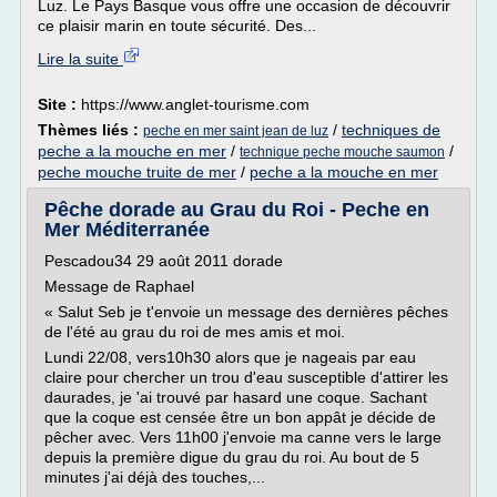
Luz. Le Pays Basque vous offre une occasion de découvrir
ce plaisir marin en toute sécurité. Des...
Lire la suite
Site :
https://www.anglet-tourisme.com
Thèmes liés :
/
techniques de
peche en mer saint jean de luz
peche a la mouche en mer
/
/
technique peche mouche saumon
peche mouche truite de mer
/
peche a la mouche en mer
Pêche dorade au Grau du Roi - Peche en
Mer Méditerranée
Pescadou34 29 août 2011 dorade
Message de Raphael
« Salut Seb je t'envoie un message des dernières pêches
de l'été au grau du roi de mes amis et moi.
Lundi 22/08, vers10h30 alors que je nageais par eau
claire pour chercher un trou d'eau susceptible d'attirer les
daurades, je 'ai trouvé par hasard une coque. Sachant
que la coque est censée être un bon appât je décide de
pêcher avec. Vers 11h00 j'envoie ma canne vers le large
depuis la première digue du grau du roi. Au bout de 5
minutes j'ai déjà des touches,...