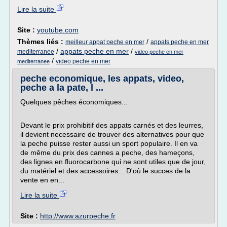
Lire la suite
Site :
youtube.com
Thèmes liés :
/
meilleur appat peche en mer
appats peche en mer
/
appats peche en mer
/
mediterranee
video peche en mer
/
video peche en mer
mediterranee
peche economique, les appats, video,
peche a la pate, l ...
Quelques pêches économiques...
Devant le prix prohibitif des appats carnés et des leurres,
il devient necessaire de trouver des alternatives pour que
la peche puisse rester aussi un sport populaire. Il en va
de même du prix des cannes a peche, des hameçons,
des lignes en fluorocarbone qui ne sont utiles que de jour,
du matériel et des accessoires... D'où le succes de la
vente en en...
Lire la suite
Site :
http://www.azurpeche.fr