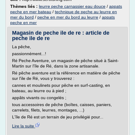
Thèmes liés :
leurre peche carnassier eau douce
/
appats
peche en mer bateau
/
technique de peche au leurre en
mer du bord
/
peche en mer du bord au leurre
/
appats
peche en mer
Magasin de peche ile de re : article de
peche ile de re
La pêche,
passionnément...!
Ré Peche Aventure, un magasin de pêche situé à Saint-
Martin sur l'île de Ré, dans la zone artisanale.
Ré pêche aventure est la référence en matière de pêche
sur l'ile de Ré, vous y trouverez :
cannes et moulinets pour pêche en surf-casting, en
bateau, au leurre ou à pied ;
appâts vivants ou congelés ;
tous accessoires de pêche (boîtes, caisses, paniers,
carrelets, filets, leurres, montages, ...)
L'île de Ré est un terrain de jeu privilégié pour...
Lire la suite