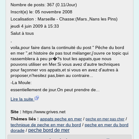
Nombre de posts: 367 (0.11/Jour)
Inscrit(e) le: 05 novembre 2008
Localisation : Marseille - Chasse:(Mars.,Nans les Pins)
jeudi 4 juin 2009 à 15:33
Salut à tous
,
voila,pour faire dans la continuité du post " Pêche du bord
en mer ",et histoire de pas tout mélanger,j'ouvre ce topic qui
rassemblera à peu pr�?s tout les appats,que nous
pouvons utiliser en Mer.Si vous avez d'autre techniques
pour façonner vos appats,et si vous en avez d'autres à
proposer,n'hesitez pas,bien au contraire...
-La Moule:
essentiellement de jour.On peut prendre de...
Lire la suite
Site :
https://www.grives.net
Thèmes liés :
appats peche en mer
/
/
peche en mer pas cher
technique de peche en mer du bord
/
peche en mer du bord
peche bord de mer
dorade
/