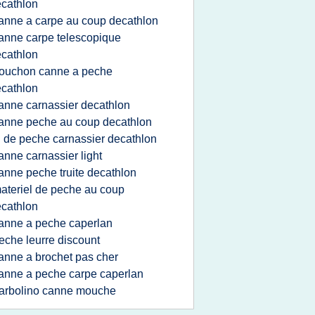
cathlon
anne a carpe au coup decathlon
anne carpe telescopique
cathlon
ouchon canne a peche
cathlon
anne carnassier decathlon
anne peche au coup decathlon
il de peche carnassier decathlon
anne carnassier light
anne peche truite decathlon
ateriel de peche au coup
cathlon
anne a peche caperlan
eche leurre discount
anne a brochet pas cher
anne a peche carpe caperlan
arbolino canne mouche