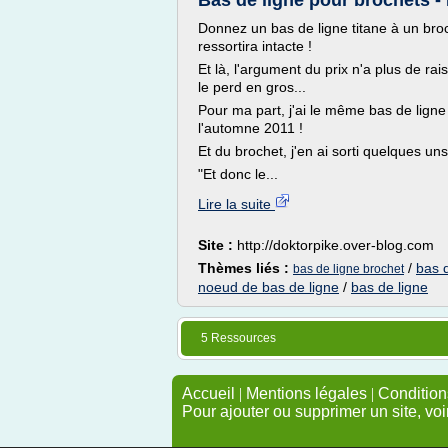
Bas de ligne pour brochets - 
Donnez un bas de ligne titane à un broc
ressortira intacte !
Et là, l'argument du prix n'a plus de ra
le perd en gros...
Pour ma part, j'ai le même bas de lign
l'automne 2011 !
Et du brochet, j'en ai sorti quelques un
"Et donc le...
Lire la suite
Site :
http://doktorpike.over-blog.com
Thèmes liés :
/
bas 
bas de ligne brochet
noeud de bas de ligne
/
bas de ligne
5 Ressources
Accueil
|
Mentions légales
|
Conditions
Pour ajouter ou supprimer un site, voi