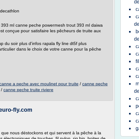
de
c
 decathlon
c
de
 393 ml canne peche powermesh trout 393 ml daiwa
est conçue pour satisfaire les pêcheurs de truite aux
b
de
p du soir plus d'infos rapala fly line dt5f plus
c
articulier dans le choix de votre canne pour la pêche
c
f
c
c
m
canne a peche avec moulinet pour truite
/
canne peche
/
canne peche truite riviere
de
c
p
 euro-fly.com
c
c
g
 que nous déstockons et qui servent à la pêche à la
rs électroniques de touches, fil nylon, rig bin, boites de