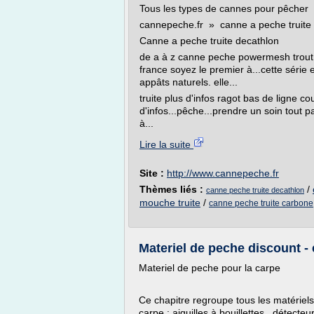
Tous les types de cannes pour pêcher
cannepeche.fr » canne a peche truite
Canne a peche truite decathlon
de a à z canne peche powermesh trout
france soyez le premier à...cette série 
appâts naturels. elle...
truite plus d'infos ragot bas de ligne cou
d'infos...pêche...prendre un soin tout p
à...
Lire la suite
Site :
http://www.cannepeche.fr
Thèmes liés :
/
canne peche truite decathlon
mouche truite
/
canne peche truite carbone
Materiel de peche discount -
Materiel de peche pour la carpe
Ce chapitre regroupe tous les matériels
carpe : aiguilles à bouillettes, détecteu