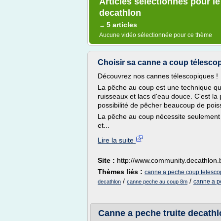
Articles sélectionnés pour l
decathlon
5 articles
→
Aucune vidéo sélectionnée pour ce thème
Choisir sa canne a coup télesco
Découvrez nos cannes télescopiques !
La pêche au coup est une technique qui
ruisseaux et lacs d'eau douce. C'est la 
possibilité de pêcher beaucoup de poiss
La pêche au coup nécessite seulement 
et...
Lire la suite
Site :
http://www.community.decathlon.
Thèmes liés :
canne a peche coup telesco
/
/
canne a 
decathlon
canne peche au coup 8m
Canne a peche truite decath