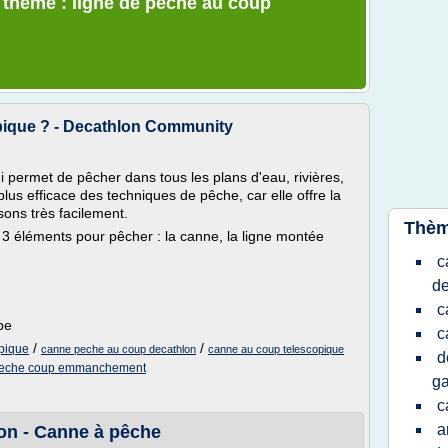
e thème : ligne de peche au coup
pique ? - Decathlon Community
 permet de pêcher dans tous les plans d'eau, rivières,
plus efficace des techniques de pêche, car elle offre la
ons très facilement.
Thèm
3 éléments pour pêcher : la canne, la ligne montée
c
de
c
be
c
/
/
pique
canne peche au coup decathlon
canne au coup telescopique
d
peche coup emmanchement
ga
c
a
lon - Canne à pêche