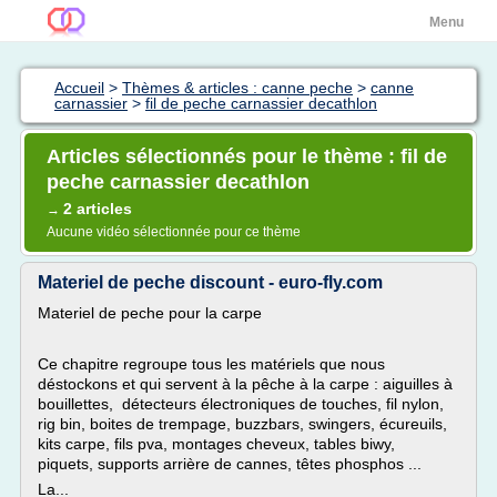
Menu
Accueil
>
Thèmes & articles : canne peche
>
canne
carnassier
>
fil de peche carnassier decathlon
Articles sélectionnés pour le thème : fil de
peche carnassier decathlon
2 articles
→
Aucune vidéo sélectionnée pour ce thème
Materiel de peche discount - euro-fly.com
Materiel de peche pour la carpe
Ce chapitre regroupe tous les matériels que nous
déstockons et qui servent à la pêche à la carpe : aiguilles à
bouillettes, détecteurs électroniques de touches, fil nylon,
rig bin, boites de trempage, buzzbars, swingers, écureuils,
kits carpe, fils pva, montages cheveux, tables biwy,
piquets, supports arrière de cannes, têtes phosphos ...
La...