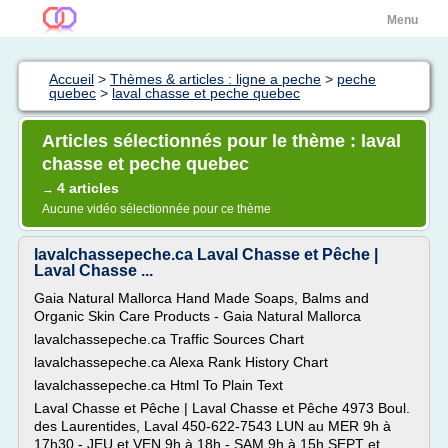
Menu
Accueil
>
Thèmes & articles : ligne a peche
>
peche
quebec
>
laval chasse et peche quebec
Articles sélectionnés pour le thème : laval
chasse et peche quebec
4 articles
→
Aucune vidéo sélectionnée pour ce thème
lavalchassepeche.ca Laval Chasse et Pêche |
Laval Chasse ...
Gaia Natural Mallorca Hand Made Soaps, Balms and
Organic Skin Care Products - Gaia Natural Mallorca
lavalchassepeche.ca Traffic Sources Chart
lavalchassepeche.ca Alexa Rank History Chart
lavalchassepeche.ca Html To Plain Text
Laval Chasse et Pêche | Laval Chasse et Pêche 4973 Boul.
des Laurentides, Laval 450-622-7543 LUN au MER 9h à
17h30 - JEU et VEN 9h à 18h - SAM 9h à 15h SEPT et