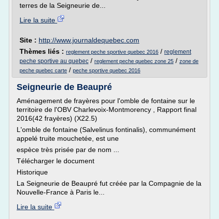
terres de la Seigneurie de...
Lire la suite
Site :
http://www.journaldequebec.com
Thèmes liés :
/
reglement
reglement peche sportive quebec 2016
/
/
peche sportive au quebec
reglement peche quebec zone 25
zone de
/
peche quebec carte
peche sportive quebec 2016
Seigneurie de Beaupré
Aménagement de frayères pour l'omble de fontaine sur le
territoire de l'OBV Charlevoix-Montmorency , Rapport final
2016(42 frayères) (X22.5)
L'omble de fontaine (Salvelinus fontinalis), communément
appelé truite mouchetée, est une
espèce très prisée par de nom ...
Télécharger le document
Historique
La Seigneurie de Beaupré fut créée par la Compagnie de la
Nouvelle-France à Paris le...
Lire la suite