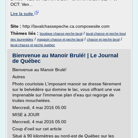
OCT: Ven...
Lire la suite
Site :
http://lavalchassepeche.ca.composesite.com
Thèmes liés :
/
boutique chasse peche laval
laval chasse et peche boul
/
/
/
des laurentides
magasin chasse et peche laval
chasse et peche laval
laval chasse et peche quebec
Bienvenue au Manoir Brulé! | Le Journal
de Québec
Bienvenue au Manoir Brulé!
Autres
Photo courtoisie L'imposant manoir se dresse fièrement
sur le belvédère qui domine le lac, vous offrant une vue
imprenable sur l'immense plan d'eau qui regorge de
truites mouchetées.
Mercredi, 4 mai 2016 05:00
MISE à JOUR
Mercredi, 4 mai 2016 05:00
Coup d'oeil sur cet article
Situé à 90 kilomètres au nord-est de Québec sur les