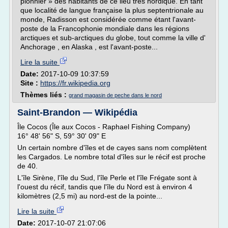
pionnier » des habitants de ce lieu très nordique. En tant
que localité de langue française la plus septentrionale au
monde, Radisson est considérée comme étant l'avant-
poste de la Francophonie mondiale dans les régions
arctiques et sub-arctiques du globe, tout comme la ville d'
Anchorage , en Alaska , est l'avant-poste...
Lire la suite
Date:
2017-10-09 10:37:59
Site :
https://fr.wikipedia.org
Thèmes liés :
grand magasin de peche dans le nord
Saint-Brandon — Wikipédia
Île Cocos (Île aux Cocos - Raphael Fishing Company)
16° 48' 56" S, 59° 30' 09" E
Un certain nombre d'îles et de cayes sans nom complètent
les Cargados. Le nombre total d'îles sur le récif est proche
de 40.
L'île Sirène, l'île du Sud, l'île Perle et l'île Frégate sont à
l'ouest du récif, tandis que l'île du Nord est à environ 4
kilomètres (2,5 mi) au nord-est de la pointe...
Lire la suite
Date:
2017-10-07 21:07:06