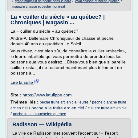
/
/
/
grand magasin de peche dans le nord
laval chasse et peche quebec
magasin chasse et peche montreal
La « cuiller du siècle » au québec? |
Chroniques | Magasin ...
La « cuiller du siècle » au québec?
André-A. Bellemare Chroniqueur de chasse et pêche
depuis 40 ans au quotidien Le Soleil
Vous rêvez, c'est bien sûr, de connaître la cuiller «miracle»,
le leurre infaillible qui vous permettra de prendre tous les
poissons que vous désirez... Dites-vous bien que si pareille
cuiller existait, il ne resterait maintenant plus tellement de
poissons à...
Lire la suite
Site :
https://www.latulippe.com
Thèmes liés :
/
peche truite arc en ciel leurre
peche blanche truite
/
peche a la truite arc en ciel
/
arc en ciel
cuillere truite arc en ciel
/
peche truite mouchetee quebec
Radisson — Wikipédia
La ville de Radisson met souvent l'accent sur « l'esprit