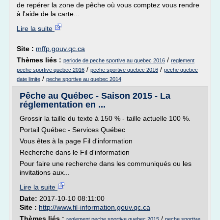
de repérer la zone de pêche où vous comptez vous rendre
à l'aide de la carte...
Lire la suite
Site :
mffp.gouv.qc.ca
Thèmes liés :
/
periode de peche sportive au quebec 2016
reglement
/
/
peche sportive quebec 2016
peche sportive quebec 2016
peche quebec
/
date limite
peche sportive au quebec 2014
Pêche au Québec - Saison 2015 - La
réglementation en ...
Grossir la taille du texte à 150 % - taille actuelle 100 %.
Portail Québec - Services Québec
Vous êtes à la page Fil d'information
Recherche dans le Fil d'information
Pour faire une recherche dans les communiqués ou les
invitations aux...
Lire la suite
Date:
2017-10-10 08:11:00
Site :
http://www.fil-information.gouv.qc.ca
Thèmes liés :
/
reglement peche sportive quebec 2015
peche sportive