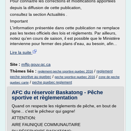
Pour connaître les corrections et modifications apportées
depuis la diffusion de cette publication,
consultez la section Actualités .
Important
L'information présentée dans cette publication ne remplace
pas les textes officiels des lois et règlements. Par ailleurs,
notez qu'en cours de saison, il est possible que le Ministère
intervienne pour fermer des plans d'eau, au besoin, afin...
Lire la suite
Site :
mffp.gouv.qc.ca
Thèmes liés :
/
reglement
reglement peche sportive quebec 2016
/
/
peche sportive au quebec
peche sportive quebec 2016
zone de peche
/
peche quebec reglement
quebec carte
AFC du réservoir Baskatong - Pêche
sportive et règlementation
Quand on respecte les règlements de pêche, en bout de
ligne... c'est le pêcheur qui gagne!
ATTENTION:
AIRE FAUNIQUE COMMUNAUTAIRE