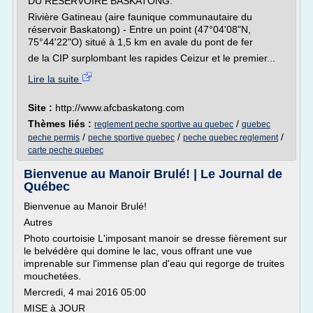
DU RÉSERVOIRE BASKATONG:
Rivière Gatineau (aire faunique communautaire du
réservoir Baskatong) - Entre un point (47°04'08"N,
75°44'22"O) situé à 1,5 km en avale du pont de fer
de la CIP surplombant les rapides Ceizur et le premier...
Lire la suite
Site :
http://www.afcbaskatong.com
Thèmes liés :
/
reglement peche sportive au quebec
quebec
/
/
/
peche permis
peche sportive quebec
peche quebec reglement
carte peche quebec
Bienvenue au Manoir Brulé! | Le Journal de
Québec
Bienvenue au Manoir Brulé!
Autres
Photo courtoisie L'imposant manoir se dresse fièrement sur
le belvédère qui domine le lac, vous offrant une vue
imprenable sur l'immense plan d'eau qui regorge de truites
mouchetées.
Mercredi, 4 mai 2016 05:00
MISE à JOUR