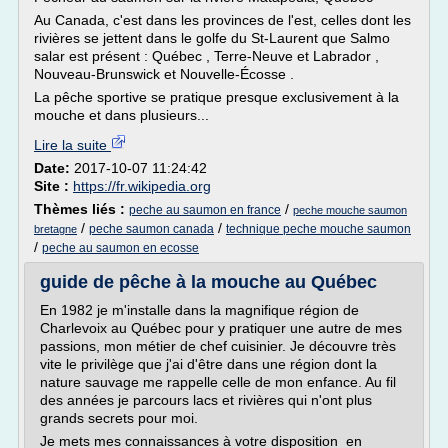
Au Canada, c'est dans les provinces de l'est, celles dont les
rivières se jettent dans le golfe du St-Laurent que Salmo
salar est présent : Québec , Terre-Neuve et Labrador ,
Nouveau-Brunswick et Nouvelle-Écosse .
La pêche sportive se pratique presque exclusivement à la
mouche et dans plusieurs...
Lire la suite
Date:
2017-10-07 11:24:42
Site :
https://fr.wikipedia.org
Thèmes liés :
/
peche au saumon en france
peche mouche saumon
/
/
peche saumon canada
technique peche mouche saumon
bretagne
/
peche au saumon en ecosse
guide de pêche à la mouche au Québec
En 1982 je m'installe dans la magnifique région de
Charlevoix au Québec pour y pratiquer une autre de mes
passions, mon métier de chef cuisinier. Je découvre très
vite le privilège que j'ai d'être dans une région dont la
nature sauvage me rappelle celle de mon enfance. Au fil
des années je parcours lacs et rivières qui n'ont plus
grands secrets pour moi.
Je mets mes connaissances à votre disposition en