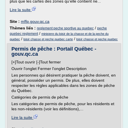
plus que les cartes des zones qu'elle contient ne...
Lire la suite
Site :
mffp.gouv.qc.ca
Thèmes liés :
/
reglement peche sportive au quebec
peche
/
quebec reglement
ministere du loisir de la chasse et de la peche du
/
/
quebec
loisir chasse et peche quebec carte
loisir chasse et peche quebec
Permis de pêche : Portail Québec -
gouv.qc.ca
[+]Tout ouvrir [-]Tout fermer
Ouvrir l'onglet Fermer l'onglet Description
Les personnes qui désirent pratiquer la pêche doivent, en
général, posséder un permis. De plus, elles doivent
respecter les règles applicables dans les zones de pêche
du Québec.
Catégories de permis de pêche
Les catégories de permis de pêche, pour les résidents et
les non-résidents (voir les définitions),...
Lire la suite