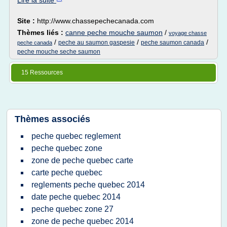
Lire la suite
Site :
http://www.chassepechecanada.com
Thèmes liés :
canne peche mouche saumon
/
voyage chasse
/
/
/
peche au saumon gaspesie
peche saumon canada
peche canada
peche mouche seche saumon
15 Ressources
Thèmes associés
peche quebec reglement
peche quebec zone
zone de peche quebec carte
carte peche quebec
reglements peche quebec 2014
date peche quebec 2014
peche quebec zone 27
zone de peche quebec 2014