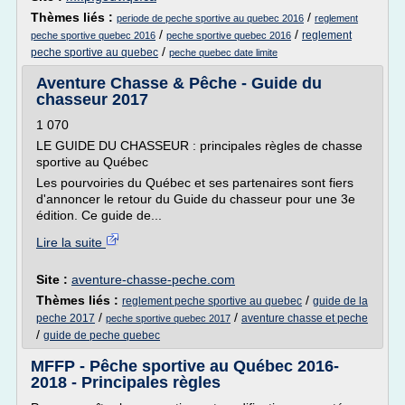
Thèmes liés :
/
periode de peche sportive au quebec 2016
reglement
/
/
reglement
peche sportive quebec 2016
peche sportive quebec 2016
/
peche sportive au quebec
peche quebec date limite
Aventure Chasse & Pêche - Guide du
chasseur 2017
1 070
LE GUIDE DU CHASSEUR : principales règles de chasse
sportive au Québec
Les pourvoiries du Québec et ses partenaires sont fiers
d'annoncer le retour du Guide du chasseur pour une 3e
édition. Ce guide de...
Lire la suite
Site :
aventure-chasse-peche.com
Thèmes liés :
/
reglement peche sportive au quebec
guide de la
/
/
peche 2017
aventure chasse et peche
peche sportive quebec 2017
/
guide de peche quebec
MFFP - Pêche sportive au Québec 2016-
2018 - Principales règles