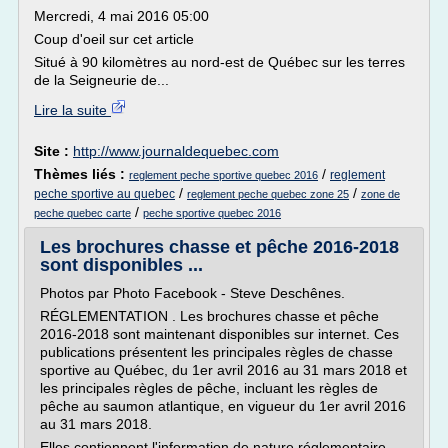
Mercredi, 4 mai 2016 05:00
Coup d'oeil sur cet article
Situé à 90 kilomètres au nord-est de Québec sur les terres
de la Seigneurie de...
Lire la suite
Site :
http://www.journaldequebec.com
Thèmes liés :
/
reglement
reglement peche sportive quebec 2016
/
/
peche sportive au quebec
reglement peche quebec zone 25
zone de
/
peche quebec carte
peche sportive quebec 2016
Les brochures chasse et pêche 2016-2018
sont disponibles ...
Photos par Photo Facebook - Steve Deschênes.
RÉGLEMENTATION . Les brochures chasse et pêche
2016-2018 sont maintenant disponibles sur internet. Ces
publications présentent les principales règles de chasse
sportive au Québec, du 1er avril 2016 au 31 mars 2018 et
les principales règles de pêche, incluant les règles de
pêche au saumon atlantique, en vigueur du 1er avril 2016
au 31 mars 2018.
Elles contiennent l'information de nature réglementaire