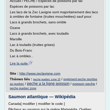
Accueil / PÊCHE / Espèces de poissons par lac
Espèces de poissons par lac
Les lacs de la Zec Lavigne sont majoritairement des lacs
à ombles de fontaine (truites mouchetées) sauf pour:
Lacs à grands brochets, sans omble
Ozane
Lacs à grands brochets, avec touladis
Marsille
Lac à touladis (truites grises)
Du Bois-Franc
Lac à ombles...
Lire la suite
Site :
http://www.zeclavigne.com
Thèmes liés :
/
reglement peche sportive
peche quebec zone 15
peche a la ligne poisson
/
/
poisson peche
/
au quebec
peche quebec zone
Saumon atlantique — Wikipédia
Canada[ modifier | modifier le code ]
Pêcheur au saumon sur la rivière Matapédia, Québec