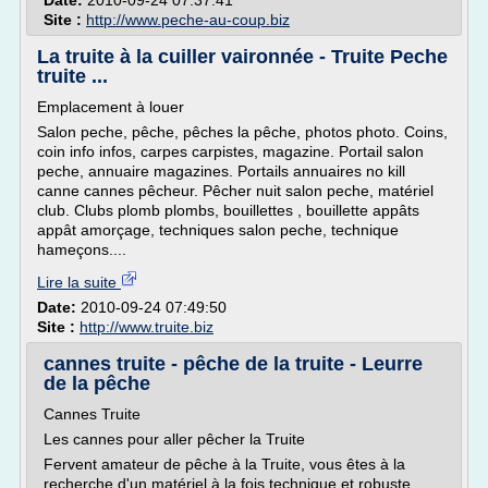
Date:
2010-09-24 07:37:41
Site :
http://www.peche-au-coup.biz
La truite à la cuiller vaironnée - Truite Peche
truite ...
Emplacement à louer
Salon peche, pêche, pêches la pêche, photos photo. Coins,
coin info infos, carpes carpistes, magazine. Portail salon
peche, annuaire magazines. Portails annuaires no kill
canne cannes pêcheur. Pêcher nuit salon peche, matériel
club. Clubs plomb plombs, bouillettes , bouillette appâts
appât amorçage, techniques salon peche, technique
hameçons....
Lire la suite
Date:
2010-09-24 07:49:50
Site :
http://www.truite.biz
cannes truite - pêche de la truite - Leurre
de la pêche
Cannes Truite
Les cannes pour aller pêcher la Truite
Fervent amateur de pêche à la Truite, vous êtes à la
recherche d'un matériel à la fois technique et robuste