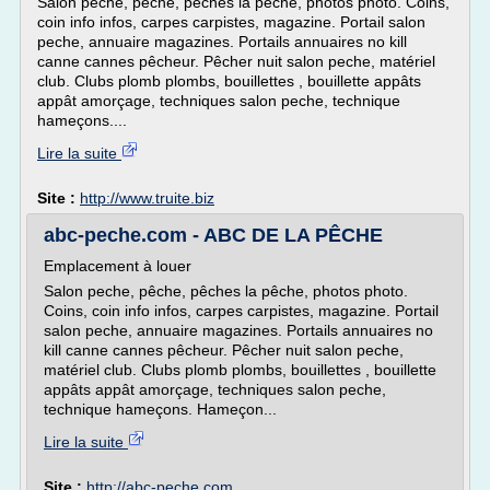
Salon peche, pêche, pêches la pêche, photos photo. Coins,
coin info infos, carpes carpistes, magazine. Portail salon
peche, annuaire magazines. Portails annuaires no kill
canne cannes pêcheur. Pêcher nuit salon peche, matériel
club. Clubs plomb plombs, bouillettes , bouillette appâts
appât amorçage, techniques salon peche, technique
hameçons....
Lire la suite
Site :
http://www.truite.biz
abc-peche.com - ABC DE LA PÊCHE
Emplacement à louer
Salon peche, pêche, pêches la pêche, photos photo.
Coins, coin info infos, carpes carpistes, magazine. Portail
salon peche, annuaire magazines. Portails annuaires no
kill canne cannes pêcheur. Pêcher nuit salon peche,
matériel club. Clubs plomb plombs, bouillettes , bouillette
appâts appât amorçage, techniques salon peche,
technique hameçons. Hameçon...
Lire la suite
Site :
http://abc-peche.com