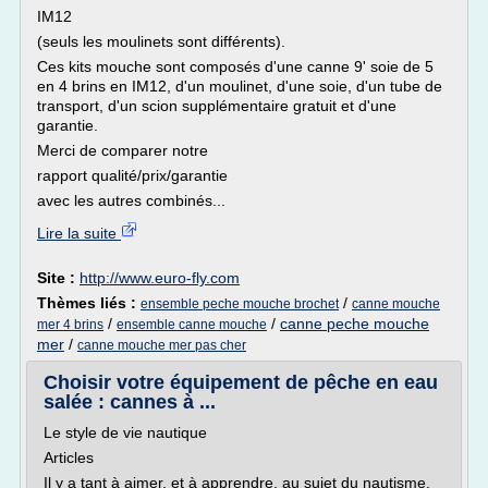
IM12
(seuls les moulinets sont différents).
Ces kits mouche sont composés d'une canne 9' soie de 5
en 4 brins en IM12, d'un moulinet, d'une soie, d'un tube de
transport, d'un scion supplémentaire gratuit et d'une
garantie.
Merci de comparer notre
rapport qualité/prix/garantie
avec les autres combinés...
Lire la suite
Site :
http://www.euro-fly.com
Thèmes liés :
/
ensemble peche mouche brochet
canne mouche
/
/
canne peche mouche
mer 4 brins
ensemble canne mouche
mer
/
canne mouche mer pas cher
Choisir votre équipement de pêche en eau
salée : cannes à ...
Le style de vie nautique
Articles
Il y a tant à aimer, et à apprendre, au sujet du nautisme.