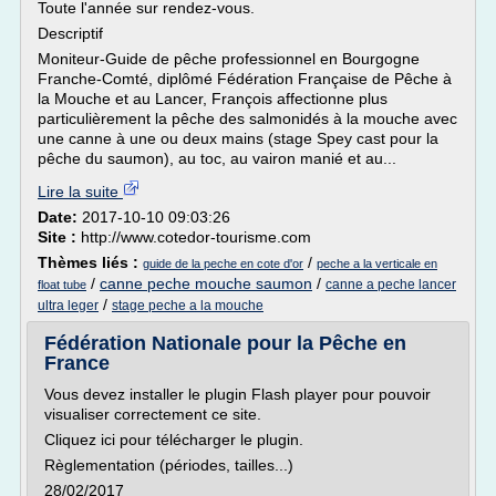
Toute l'année sur rendez-vous.
Descriptif
Moniteur-Guide de pêche professionnel en Bourgogne
Franche-Comté, diplômé Fédération Française de Pêche à
la Mouche et au Lancer, François affectionne plus
particulièrement la pêche des salmonidés à la mouche avec
une canne à une ou deux mains (stage Spey cast pour la
pêche du saumon), au toc, au vairon manié et au...
Lire la suite
Date:
2017-10-10 09:03:26
Site :
http://www.cotedor-tourisme.com
Thèmes liés :
/
guide de la peche en cote d'or
peche a la verticale en
/
canne peche mouche saumon
/
canne a peche lancer
float tube
/
ultra leger
stage peche a la mouche
Fédération Nationale pour la Pêche en
France
Vous devez installer le plugin Flash player pour pouvoir
visualiser correctement ce site.
Cliquez ici pour télécharger le plugin.
Règlementation (périodes, tailles...)
28/02/2017