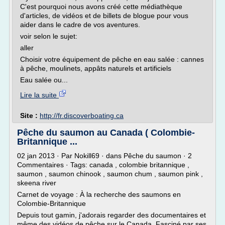
C'est pourquoi nous avons créé cette médiathèque
d'articles, de vidéos et de billets de blogue pour vous
aider dans le cadre de vos aventures.
voir selon le sujet:
aller
Choisir votre équipement de pêche en eau salée : cannes
à pêche, moulinets, appâts naturels et artificiels
Eau salée ou...
Lire la suite
Site :
http://fr.discoverboating.ca
Pêche du saumon au Canada ( Colombie-
Britannique ...
02 jan 2013 · Par Nokill69 · dans Pêche du saumon · 2
Commentaires · Tags: canada , colombie britannique ,
saumon , saumon chinook , saumon chum , saumon pink ,
skeena river
Carnet de voyage : À la recherche des saumons en
Colombie-Britannique
Depuis tout gamin, j'adorais regarder des documentaires et
même des vidéos de pêche sur le Canada. Fasciné par ses