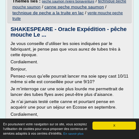
Thèmes liés :
/
technique peche
peche saumon riviere bonaventure
/
canne peche mouche saumon
/
mouche saumon
technique de peche a la truite en lac
/
vente mouche peche
truite
SHAKESPEARE - Oracle Expédition - pêche
mouche Le ...
Je vous conseille d'utiliser les soies indiquées par le
fabriquant, je pense pas que vous aurez de tubes très à
cette époque.
Cordialement.
Bonjour,
Pensez-vous qu'elle pourrait lancer ma soie spey cast 10/11
même si elle est conseillée pour une 9/10?
Je m'interroge car une soie plus lourde me permettrait de
lancer des tubes flyes avec peut-être plus d'aisance.
Je n'ai jamais testé cette canne et pourtant pense en
acquérir une pour un séjour en Ecosse en septembre.
Cordialement,
Tight...
En poursuivant votre navigation sur ce site, vous acceptez
X
l'utilisation de cookies pour vous proposer des contenus et
Lire la suite
services adaptés à vos centres d'intérêts.
En savoir plus