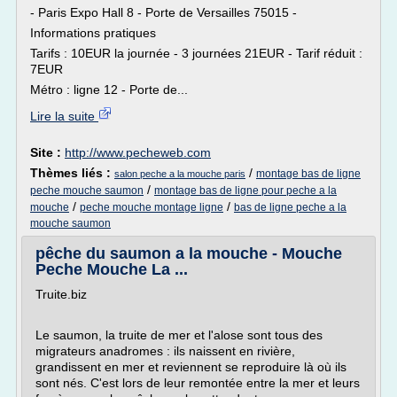
- Paris Expo Hall 8 - Porte de Versailles 75015 -
Informations pratiques
Tarifs : 10EUR la journée - 3 journées 21EUR - Tarif réduit :
7EUR
Métro : ligne 12 - Porte de...
Lire la suite
Site :
http://www.pecheweb.com
Thèmes liés :
/
montage bas de ligne
salon peche a la mouche paris
/
peche mouche saumon
montage bas de ligne pour peche a la
/
/
mouche
peche mouche montage ligne
bas de ligne peche a la
mouche saumon
pêche du saumon a la mouche - Mouche
Peche Mouche La ...
Truite.biz
Le saumon, la truite de mer et l'alose sont tous des
migrateurs anadromes : ils naissent en rivière,
grandissent en mer et reviennent se reproduire là où ils
sont nés. C'est lors de leur remontée entre la mer et leurs