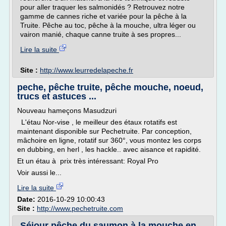
pour aller traquer les salmonidés ? Retrouvez notre
gamme de cannes riche et variée pour la pêche à la
Truite. Pêche au toc, pêche à la mouche, ultra léger ou
vairon manié, chaque canne truite à ses propres...
Lire la suite
Site :
http://www.leurredelapeche.fr
peche, pêche truite, pêche mouche, noeud,
trucs et astuces ...
Nouveau hameçons Masudzuri
L'étau Nor-vise , le meilleur des étaux rotatifs est
maintenant disponible sur Pechetruite. Par conception,
mâchoire en ligne, rotatif sur 360°, vous montez les corps
en dubbing, en herl , les hackle.. avec aisance et rapidité.
Et un étau à prix très intéressant: Royal Pro
Voir aussi le...
Lire la suite
Date:
2016-10-29 10:00:43
Site :
http://www.pechetruite.com
Séjour pêche du saumon à la mouche en