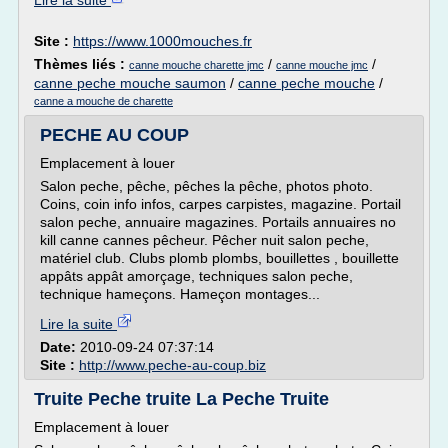
Lire la suite
Site :
https://www.1000mouches.fr
Thèmes liés :
/
/
canne mouche charette jmc
canne mouche jmc
canne peche mouche saumon
/
canne peche mouche
/
canne a mouche de charette
PECHE AU COUP
Emplacement à louer
Salon peche, pêche, pêches la pêche, photos photo.
Coins, coin info infos, carpes carpistes, magazine. Portail
salon peche, annuaire magazines. Portails annuaires no
kill canne cannes pêcheur. Pêcher nuit salon peche,
matériel club. Clubs plomb plombs, bouillettes , bouillette
appâts appât amorçage, techniques salon peche,
technique hameçons. Hameçon montages...
Lire la suite
Date:
2010-09-24 07:37:14
Site :
http://www.peche-au-coup.biz
Truite Peche truite La Peche Truite
Emplacement à louer