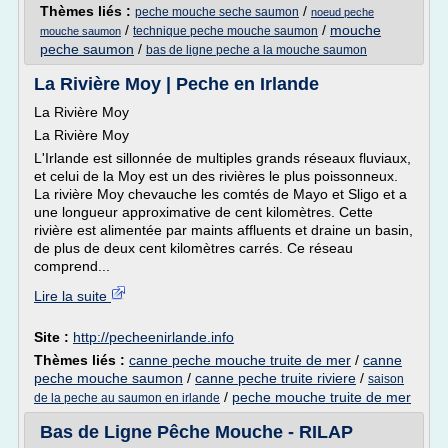
Thèmes liés :
/
peche mouche seche saumon
noeud peche
/
/
mouche
technique peche mouche saumon
mouche saumon
peche saumon
/
bas de ligne peche a la mouche saumon
La Rivière Moy | Peche en Irlande
La Rivière Moy
La Rivière Moy
L'Irlande est sillonnée de multiples grands réseaux fluviaux,
et celui de la Moy est un des rivières le plus poissonneux.
La rivière Moy chevauche les comtés de Mayo et Sligo et a
une longueur approximative de cent kilomètres. Cette
rivière est alimentée par maints affluents et draine un basin,
de plus de deux cent kilomètres carrés. Ce réseau
comprend...
Lire la suite
Site :
http://pecheenirlande.info
Thèmes liés :
canne peche mouche truite de mer
/
canne
peche mouche saumon
/
canne peche truite riviere
/
saison
/
peche mouche truite de mer
de la peche au saumon en irlande
Bas de Ligne Pêche Mouche - RILAP