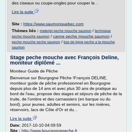
des ciseaux ou coupe-ongles pour couper le...
Lire la suite
Site :
https://www.saumonquebec.com
Thèmes liés :
/
materiel peche mouche saumon
technique
/
canne peche mouche saumon
/
peche mouche saumon
/
peche mouche seche saumon
bas de ligne peche a la mouche
saumon
Stage peche mouche avec François Deline,
moniteur diplômé ...
Moniteur Guide de Pêche
Bienvenue sur Bourgogne Pêche !François DELINE,
moniteur guide de pêche professionnel en Bourgogne
depuis plus de 14 ans et avec plus 30 ans de pratique au
bord de l'eau, propose des stages et séjours de pêche de la
truite, de l'ombre et des carnassiers (en barque ou du
bord), pour jeunes, adultes et seniors, sur les rivières,
réservoirs, lacs de Côte d'Or et du...
Lire la suite
Date:
2017-10-10 04:09:59
Site :
http://www.bourgognepeche.fr