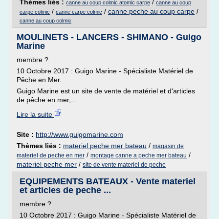
Thèmes liés :
/
canne au coup colmic atomic carpe
canne au coup
/
/
canne peche au coup carpe
/
carpe colmic
canne carpe colmic
canne au coup colmic
MOULINETS - LANCERS - SHIMANO - Guigo
Marine
membre ?
10 Octobre 2017 : Guigo Marine - Spécialiste Matériel de
Pêche en Mer.
Guigo Marine est un site de vente de matériel et d'articles
de pêche en mer,...
Lire la suite
Site :
http://www.guigomarine.com
Thèmes liés :
materiel peche mer bateau
/
magasin de
/
/
materiel de peche en mer
montage canne a peche mer bateau
materiel peche mer
/
site de vente materiel de peche
EQUIPEMENTS BATEAUX - Vente materiel
et articles de peche ...
membre ?
10 Octobre 2017 : Guigo Marine - Spécialiste Matériel de