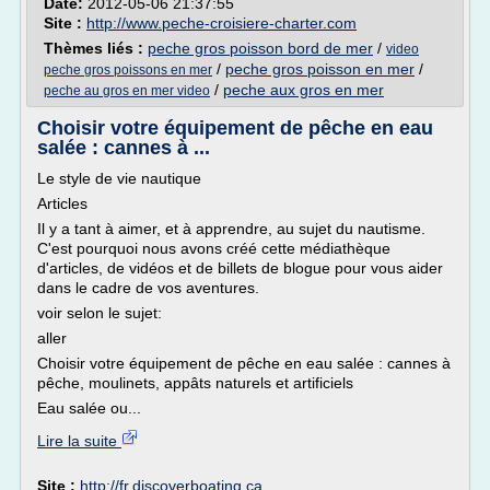
Date:
2012-05-06 21:37:55
Site :
http://www.peche-croisiere-charter.com
Thèmes liés :
peche gros poisson bord de mer
/
video
/
peche gros poisson en mer
/
peche gros poissons en mer
/
peche aux gros en mer
peche au gros en mer video
Choisir votre équipement de pêche en eau
salée : cannes à ...
Le style de vie nautique
Articles
Il y a tant à aimer, et à apprendre, au sujet du nautisme.
C'est pourquoi nous avons créé cette médiathèque
d'articles, de vidéos et de billets de blogue pour vous aider
dans le cadre de vos aventures.
voir selon le sujet:
aller
Choisir votre équipement de pêche en eau salée : cannes à
pêche, moulinets, appâts naturels et artificiels
Eau salée ou...
Lire la suite
Site :
http://fr.discoverboating.ca