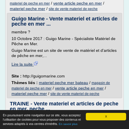
/
vente article peche en mer
/
materiel de peche en mer
materiel peche mer
/
site de vente materiel de peche
Guigo Marine - Vente materiel et articles de
peche en mer ...
membre ?
10 Octobre 2017 : Guigo Marine - Spécialiste Matériel de
Pêche en Mer.
Guigo Marine est un site de vente de matériel et d'articles
de pêche en mer,...
Lire la suite
Site :
http://guigomarine.com
Thèmes liés :
materiel peche mer bateau
/
magasin de
/
vente article peche en mer
/
materiel de peche en mer
materiel peche mer
/
site de vente materiel de peche
TRAINE - Vente materiel et articles de peche
en mer, peche ...
En poursuivant votre navigation sur ce site, vous acceptez
membre ?
X
l'utilisation de cookies pour vous proposer des contenus et
10 Octobre 2017 : Guigo Marine - Spécialiste Matériel de
services adaptés à vos centres d'intérêts.
En savoir plus
Pêche en Mer.