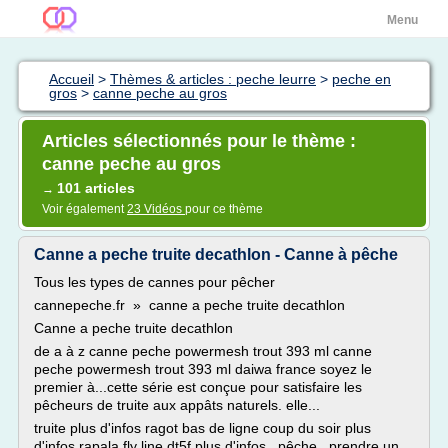
Menu
Accueil
>
Thèmes & articles : peche leurre
>
peche en
gros
>
canne peche au gros
Articles sélectionnés pour le thème :
canne peche au gros
101 articles
→
Voir également
23 Vidéos
pour ce thème
Canne a peche truite decathlon - Canne à pêche
Tous les types de cannes pour pêcher
cannepeche.fr » canne a peche truite decathlon
Canne a peche truite decathlon
de a à z canne peche powermesh trout 393 ml canne
peche powermesh trout 393 ml daiwa france soyez le
premier à...cette série est conçue pour satisfaire les
pêcheurs de truite aux appâts naturels. elle...
truite plus d'infos ragot bas de ligne coup du soir plus
d'infos rapala fly line dt5f plus d'infos...pêche...prendre un