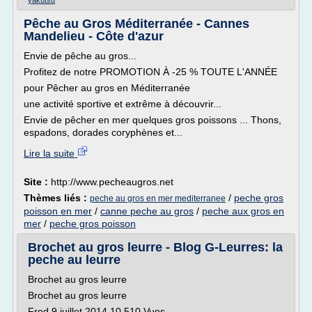
yakutsu
Pêche au Gros Méditerranée - Cannes
Mandelieu - Côte d'azur
Envie de pêche au gros...
Profitez de notre PROMOTION À -25 % TOUTE L'ANNÉE
pour Pêcher au gros en Méditerranée
une activité sportive et extrême à découvrir...
Envie de pêcher en mer quelques gros poissons ... Thons,
espadons, dorades coryphènes et...
Lire la suite
Site :
http://www.pecheaugros.net
Thèmes liés :
/
peche gros
peche au gros en mer mediterranee
poisson en mer
/
canne peche au gros
/
peche aux gros en
mer
/
peche gros poisson
Brochet au gros leurre - Blog G-Leurres: la
peche au leurre
Brochet au gros leurre
Brochet au gros leurre
Fred 9 juillet 2014 10,510 Vues