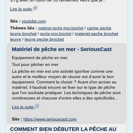
1/7g avec un nylon de 16 centièmes. Alors que je...
Lire la suite
Site :
youtube.com
Thèmes liés :
/
canne peche
materiel peche gros brochet
leurre brochet
/
/
materiel peche brochet
peche gros brochet
leurre
/
leurre peche brochet
Matériel de pêche en mer - SeriousCast
Equipement de pêche en mer
Tout pour pêcher en mer
La pêche en mer est une activité sportive comme une
autre et le meilleur moyen de réussir est d'avoir le bon
équipement. Comment le choisir ? Avant d'en arriver au
matériel, il faudrait encore se fixer sur le type de pêche
que l'on souhaite pratiquer. Les techniques de pêche sont
nombreuses et chacune d'entre elles a des spécificités...
Lire la suite
Site :
https://www.seriouscast.com
COMMENT BIEN DÉBUTER LA PÊCHE AU