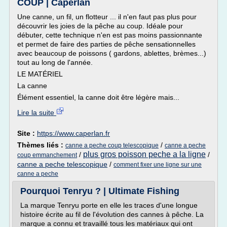
COUP | Caperlan
Une canne, un fil, un flotteur ... il n'en faut pas plus pour
découvrir les joies de la pêche au coup. Idéale pour
débuter, cette technique n'en est pas moins passionnante
et permet de faire des parties de pêche sensationnelles
avec beaucoup de poissons ( gardons, ablettes, brèmes...)
tout au long de l'année.
LE MATÉRIEL
La canne
Élément essentiel, la canne doit être légère mais...
Lire la suite
Site :
https://www.caperlan.fr
Thèmes liés :
/
canne a peche coup telescopique
canne a peche
plus gros poisson peche a la ligne
/
/
coup emmanchement
canne a peche telescopique
/
comment fixer une ligne sur une
canne a peche
Pourquoi Tenryu ? | Ultimate Fishing
La marque Tenryu porte en elle les traces d'une longue
histoire écrite au fil de l'évolution des cannes à pêche. La
marque a connu et travaillé tous les matériaux qui ont