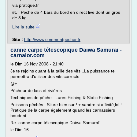
via pratique.fr
#1 : Pêche de 4 bars du bord en direct live dont un gros
de 3 kg...
Lire la suite
Site :
http://www.commentpecher.fr
canne carpe télescopique Daïwa Samuraï -
carnalor.com
le Dim 16 Nov 2008 - 21:40
Je te rejoins quant à la taille des vifs...La puissance te
permettra d'utiliser des vifs corrects.
@+
Pêcheur de lacs et rivières
Techniques de pêche : Lures Fishing & Static Fishing
Poissons pêchés : Silure bien sur ! + sandre si affinité,lol !
Pratique de la carpe également quand les carnassiers
boudent
Re: canne carpe télescopique Daïwa Samuraï
le Dim 16...