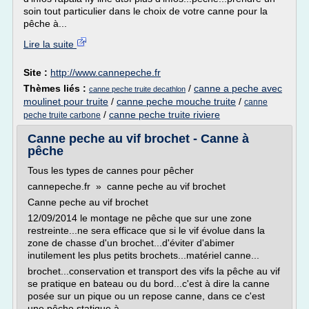
soin tout particulier dans le choix de votre canne pour la
pêche à...
Lire la suite
Site :
http://www.cannepeche.fr
Thèmes liés :
/
canne a peche avec
canne peche truite decathlon
moulinet pour truite
/
canne peche mouche truite
/
canne
/
canne peche truite riviere
peche truite carbone
Canne peche au vif brochet - Canne à
pêche
Tous les types de cannes pour pêcher
cannepeche.fr » canne peche au vif brochet
Canne peche au vif brochet
12/09/2014 le montage ne pêche que sur une zone
restreinte...ne sera efficace que si le vif évolue dans la
zone de chasse d'un brochet...d'éviter d'abimer
inutilement les plus petits brochets...matériel canne...
brochet...conservation et transport des vifs la pêche au vif
se pratique en bateau ou du bord...c'est à dire la canne
posée sur un pique ou un repose canne, dans ce c'est
une pêche statique à...