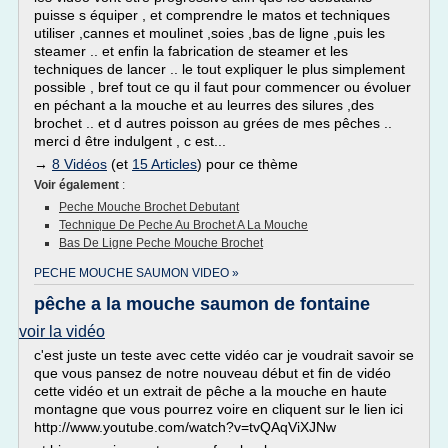
puisse s équiper , et comprendre le matos et techniques
utiliser ,cannes et moulinet ,soies ,bas de ligne ,puis les
steamer .. et enfin la fabrication de steamer et les
techniques de lancer .. le tout expliquer le plus simplement
possible , bref tout ce qu il faut pour commencer ou évoluer
en péchant a la mouche et au leurres des silures ,des
brochet .. et d autres poisson au grées de mes pêches ..
merci d être indulgent , c est...
→
8 Vidéos
(et
15 Articles
) pour ce thème
Voir également
:
Peche Mouche Brochet Debutant
Technique De Peche Au Brochet A La Mouche
Bas De Ligne Peche Mouche Brochet
PECHE MOUCHE SAUMON VIDEO »
pêche a la mouche saumon de fontaine
voir la vidéo
c'est juste un teste avec cette vidéo car je voudrait savoir se
que vous pansez de notre nouveau début et fin de vidéo
cette vidéo et un extrait de pêche a la mouche en haute
montagne que vous pourrez voire en cliquent sur le lien ici
http://www.youtube.com/watch?v=tvQAqViXJNw