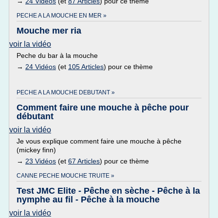
→
24 Vidéos
(et
87 Articles
) pour ce thème
PECHE A LA MOUCHE EN MER »
Mouche mer ria
voir la vidéo
Peche du bar à la mouche
→
24 Vidéos
(et
105 Articles
) pour ce thème
PECHE A LA MOUCHE DEBUTANT »
Comment faire une mouche à pêche pour
débutant
voir la vidéo
Je vous explique comment faire une mouche à pêche
(mickey finn)
→
23 Vidéos
(et
67 Articles
) pour ce thème
CANNE PECHE MOUCHE TRUITE »
Test JMC Elite - Pêche en sèche - Pêche à la
nymphe au fil - Pêche à la mouche
voir la vidéo