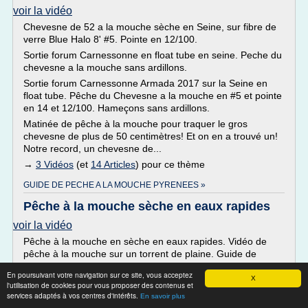
voir la vidéo
Chevesne de 52 a la mouche sèche en Seine, sur fibre de
verre Blue Halo 8' #5. Pointe en 12/100.
Sortie forum Carnessonne en float tube en seine. Peche du
chevesne a la mouche sans ardillons.
Sortie forum Carnessonne Armada 2017 sur la Seine en
float tube. Pêche du Chevesne a la mouche en #5 et pointe
en 14 et 12/100. Hameçons sans ardillons.
Matinée de pêche à la mouche pour traquer le gros
chevesne de plus de 50 centimètres! Et on en a trouvé un!
Notre record, un chevesne de...
→
3 Vidéos
(et
14 Articles
) pour ce thème
GUIDE DE PECHE A LA MOUCHE PYRENEES »
Pêche à la mouche sèche en eaux rapides
voir la vidéo
Pêche à la mouche en sèche en eaux rapides. Vidéo de
pêche à la mouche sur un torrent de plaine. Guide de
pêche spécialiste de la truite dans les Pyrénées. D'autres
En poursuivant votre navigation sur ce site, vous acceptez
infos sur mon site et mon blog professionnels.
X
l'utilisation de cookies pour vous proposer des contenus et
Site pro http://www.stagepechetruite.com & Blog pro
services adaptés à vos centres d'intérêts.
En savoir plus
http://www.guidepechepyrenees.com