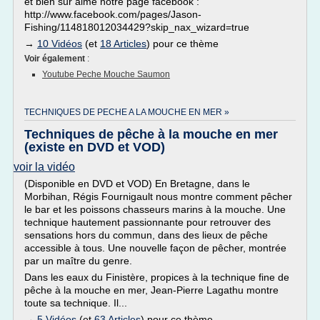
et bien sur aime notre page facebook :
http://www.facebook.com/pages/Jason-
Fishing/114818012034429?skip_nax_wizard=true
→
10 Vidéos
(et
18 Articles
) pour ce thème
Voir également
:
Youtube Peche Mouche Saumon
TECHNIQUES DE PECHE A LA MOUCHE EN MER »
Techniques de pêche à la mouche en mer
(existe en DVD et VOD)
voir la vidéo
(Disponible en DVD et VOD) En Bretagne, dans le
Morbihan, Régis Fournigault nous montre comment pêcher
le bar et les poissons chasseurs marins à la mouche. Une
technique hautement passionnante pour retrouver des
sensations hors du commun, dans des lieux de pêche
accessible à tous. Une nouvelle façon de pêcher, montrée
par un maître du genre.
Dans les eaux du Finistère, propices à la technique fine de
pêche à la mouche en mer, Jean-Pierre Lagathu montre
toute sa technique. Il...
→
5 Vidéos
(et
63 Articles
) pour ce thème