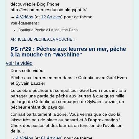
découvrez le Blog Phone
http://lescommercesducoin.blogspot.fr/
→
4 Vidéos
(et
12 Articles
) pour ce thème
Voir également
:
Boutique Peche A La Mouche Paris
ARTICLE DE PECHE A LA MOUCHE »
PS n°29 : Pêches aux leurres en mer, pêche
à la mouche en "Washline"
voir la vidéo
Dans cette vidéo
Pêche aux leurres en mer dans le Cotentin avec Gaël Even
et Sylvain Lauzier
Le célèbre pêcheur et compétiteur Gaël Even nous invite à
partager une partie de pêche aux leurres à quelques mille
au large du Cotentin en compagnie de Sylvain Lauzier, un
pêcheur enfant du pays qui
connaît parfaitement la zone. Vous verrez que ce duo là
laisse très peu de place au hasard et à l’approximation !
Choix des postes et des leurres en fonction de l’évolution
de la...
→
4 Vidéos
(et
61 Articles
) pour ce thème