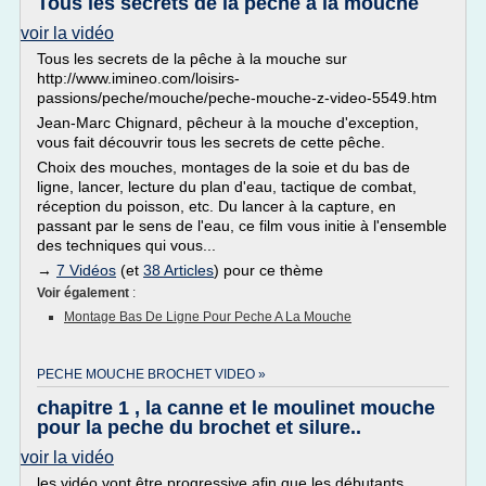
Tous les secrets de la pêche à la mouche
voir la vidéo
Tous les secrets de la pêche à la mouche sur
http://www.imineo.com/loisirs-
passions/peche/mouche/peche-mouche-z-video-5549.htm
Jean-Marc Chignard, pêcheur à la mouche d'exception,
vous fait découvrir tous les secrets de cette pêche.
Choix des mouches, montages de la soie et du bas de
ligne, lancer, lecture du plan d'eau, tactique de combat,
réception du poisson, etc. Du lancer à la capture, en
passant par le sens de l'eau, ce film vous initie à l'ensemble
des techniques qui vous...
→
7 Vidéos
(et
38 Articles
) pour ce thème
Voir également
:
Montage Bas De Ligne Pour Peche A La Mouche
PECHE MOUCHE BROCHET VIDEO »
chapitre 1 , la canne et le moulinet mouche
pour la peche du brochet et silure..
voir la vidéo
les vidéo vont être progressive afin que les débutants