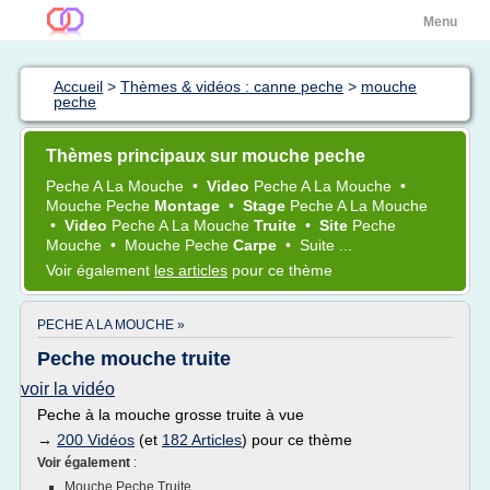
Menu
Accueil
>
Thèmes & vidéos : canne peche
>
mouche
peche
Thèmes principaux sur mouche peche
Peche
A La
Mouche
•
Video
Peche
A La
Mouche
•
Mouche Peche
Montage
•
Stage
Peche
A La
Mouche
•
Video
Peche
A La
Mouche
Truite
•
Site
Peche
Mouche
•
Mouche Peche
Carpe
•
Suite ...
Voir également
les articles
pour ce thème
PECHE A LA MOUCHE »
Peche mouche truite
voir la vidéo
Peche à la mouche grosse truite à vue
→
200 Vidéos
(et
182 Articles
) pour ce thème
Voir également
:
Mouche Peche Truite