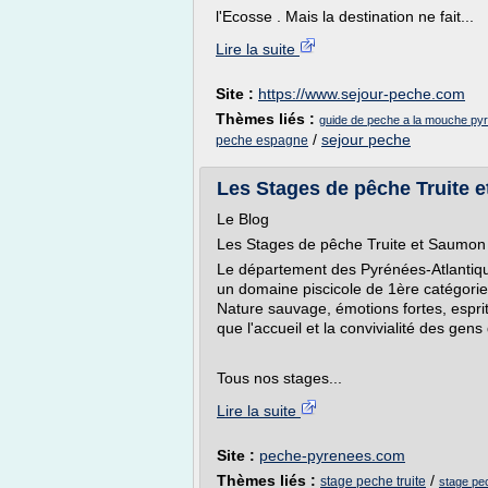
l'Ecosse . Mais la destination ne fait...
Lire la suite
Site :
https://www.sejour-peche.com
Thèmes liés :
guide de peche a la mouche py
/
sejour peche
peche espagne
Les Stages de pêche Truite 
Le Blog
Les Stages de pêche Truite et Saumon
Le département des Pyrénées-Atlantique
un domaine piscicole de 1ère catégorie
Nature sauvage, émotions fortes, espri
que l'accueil et la convivialité des gen
Tous nos stages...
Lire la suite
Site :
peche-pyrenees.com
Thèmes liés :
/
stage peche truite
stage pe