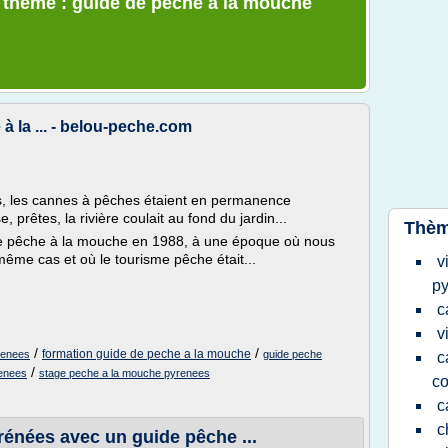
e thème : guide de peche a la mouche
à la ... - belou-peche.com
s, les cannes à pêches étaient en permanence
, prêtes, la rivière coulait au fond du jardin...
Thèm
 de pêche à la mouche en 1988, à une époque où nous
même cas et où le tourisme pêche était...
v
p
c
v
/
/
formation guide de peche a la mouche
renees
guide peche
c
/
renees
stage peche a la mouche pyrenees
co
c
c
énées avec un guide pêche ...