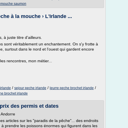
e mouche saumon
he à la mouche › L'Irlande ...
 à juste titre d'ailleurs.
 sont véritablement un enchantement. On s'y frotte à
, surtout dans le nord et l'ouest qui gardent encore
es rencontres, mon métier...
/
/
/
irlande
sejour peche irlande
leurre peche brochet irlande
he brochet irlande
 prix des permis et dates
n Andorre
s articles sur les "paradis de la pêche"... des endroits
à prendre les poissons énormes qui figurent dans les