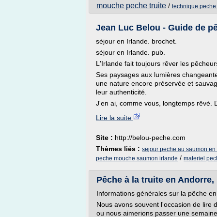
mouche peche truite
/
technique pech
Jean Luc Belou - Guide de pêc
séjour en Irlande. brochet.
séjour en Irlande. pub.
L'Irlande fait toujours rêver les pêcheurs,
Ses paysages aux lumières changeantes
une nature encore préservée et sauvage
leur authenticité.
J'en ai, comme vous, longtemps rêvé. D
Lire la suite
Site :
http://belou-peche.com
Thèmes liés :
sejour peche au saumon en 
/
peche mouche saumon irlande
materiel pec
Pêche à la truite en Andorre,
Informations générales sur la pêche e
Nous avons souvent l'occasion de lire de
ou nous aimerions passer une semaine 