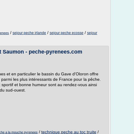
/
/
/
sejour peche irlande
sejour peche ecosse
sejour
renees
et Saumon - peche-pyrenees.com
s et en particulier le bassin du Gave d'Oloron offre
 parmi les plus intéressants de France pour la pêche.
t sportif et bonne humeur sont au rendez-vous ainsi
s du sud-ouest.
/
technique peche au toc truite
/
che a la mouche pyrenees