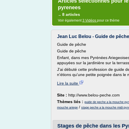
Articles sélectionnés pour l
pyrenees
8 articles
→
Voir également
3 Vidéos
pour ce thème
Jean Luc Belou - Guide de pêche 
Guide de pêche
Guide de pêche
Enfant, dans mes Pyrénées Ariegeoise
appuyées sur la jardinière sur la terrasse
J'ai débuté cette profession de guide
n'étions qu'une petite poignée dans le 
Lire la suite
Site :
http://www.belou-peche.com
Thèmes liés :
guide de peche a la mouche py
/
mouche ariege
stage peche a la mouche midi py
Stages de pêche dans les Pyr