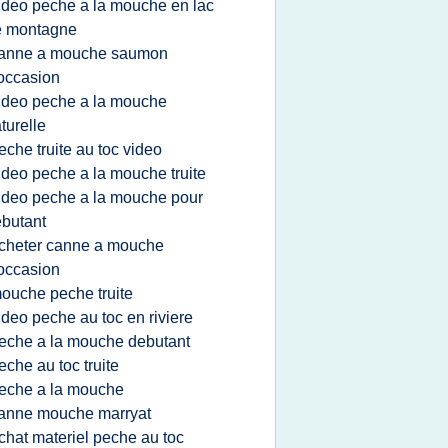
ideo peche a la mouche en lac
e montagne
anne a mouche saumon
occasion
ideo peche a la mouche
turelle
eche truite au toc video
ideo peche a la mouche truite
ideo peche a la mouche pour
butant
cheter canne a mouche
occasion
ouche peche truite
ideo peche au toc en riviere
eche a la mouche debutant
eche au toc truite
eche a la mouche
anne mouche marryat
chat materiel peche au toc