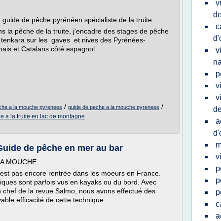
v
d
uide de pêche pyrénéen spécialiste de la truite :
c
s la pêche de la truite, j'encadre des stages de pêche
d'
u tenkara sur les gaves et nives des Pyrénées-
onais et Catalans côté espagnol.
v
na
p
v
v
/
/
che a la mouche pyrenees
guide de peche a la mouche pyrenees
de
 a la truite en lac de montagne
a
d'
m
Guide de pêche en mer au bar
v
LA MOUCHE :
p
est pas encore rentrée dans les moeurs en France.
p
ques sont parfois vus en kayaks ou du bord. Avec
en chef de la revue Salmo, nous avons effectué des
p
able efficacité de cette technique...
c
a