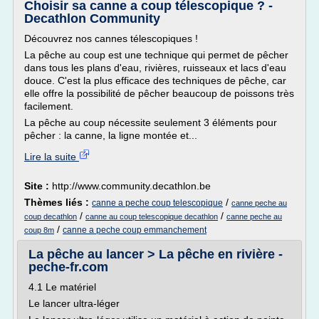
Choisir sa canne a coup télescopique ? -
Decathlon Community
Découvrez nos cannes télescopiques !
La pêche au coup est une technique qui permet de pêcher
dans tous les plans d'eau, rivières, ruisseaux et lacs d'eau
douce. C'est la plus efficace des techniques de pêche, car
elle offre la possibilité de pêcher beaucoup de poissons très
facilement.
La pêche au coup nécessite seulement 3 éléments pour
pêcher : la canne, la ligne montée et...
Lire la suite
Site :
http://www.community.decathlon.be
Thèmes liés :
/
canne a peche coup telescopique
canne peche au
/
/
coup decathlon
canne au coup telescopique decathlon
canne peche au
/
canne a peche coup emmanchement
coup 8m
La pêche au lancer > La pêche en rivière -
peche-fr.com
4.1 Le matériel
Le lancer ultra-léger