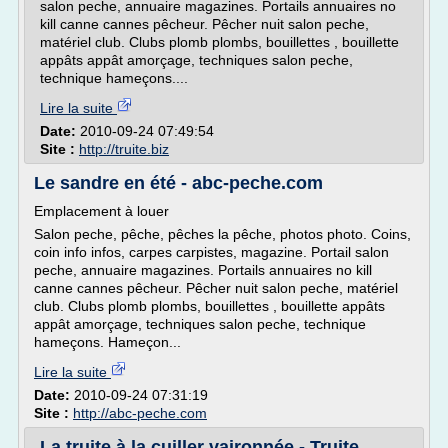
salon peche, annuaire magazines. Portails annuaires no
kill canne cannes pêcheur. Pêcher nuit salon peche,
matériel club. Clubs plomb plombs, bouillettes , bouillette
appâts appât amorçage, techniques salon peche,
technique hameçons....
Lire la suite
Date:
2010-09-24 07:49:54
Site :
http://truite.biz
Le sandre en été - abc-peche.com
Emplacement à louer
Salon peche, pêche, pêches la pêche, photos photo. Coins,
coin info infos, carpes carpistes, magazine. Portail salon
peche, annuaire magazines. Portails annuaires no kill
canne cannes pêcheur. Pêcher nuit salon peche, matériel
club. Clubs plomb plombs, bouillettes , bouillette appâts
appât amorçage, techniques salon peche, technique
hameçons. Hameçon...
Lire la suite
Date:
2010-09-24 07:31:19
Site :
http://abc-peche.com
La truite à la cuiller vaironnée - Truite