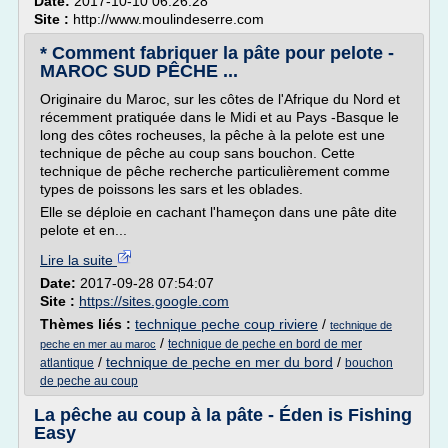
Date:
2017-10-10 06:26:28
Site :
http://www.moulindeserre.com
* Comment fabriquer la pâte pour pelote -
MAROC SUD PÊCHE ...
Originaire du Maroc, sur les côtes de l'Afrique du Nord et
récemment pratiquée dans le Midi et au Pays -Basque le
long des côtes rocheuses, la pêche à la pelote est une
technique de pêche au coup sans bouchon. Cette
technique de pêche recherche particulièrement comme
types de poissons les sars et les oblades.
Elle se déploie en cachant l'hameçon dans une pâte dite
pelote et en...
Lire la suite
Date:
2017-09-28 07:54:07
Site :
https://sites.google.com
Thèmes liés :
technique peche coup riviere
/
technique de
/
technique de peche en bord de mer
peche en mer au maroc
/
technique de peche en mer du bord
/
atlantique
bouchon
de peche au coup
La pêche au coup à la pâte - Éden is Fishing
Easy