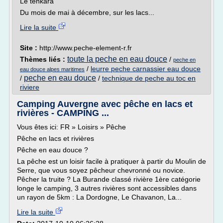
Le tenkara
Du mois de mai à décembre, sur les lacs...
Lire la suite
Site :
http://www.peche-element-r.fr
toute la peche en eau douce
Thèmes liés :
/
peche en
/
leurre peche carnassier eau douce
eau douce alpes maritimes
peche en eau douce
/
/
technique de peche au toc en
riviere
Camping Auvergne avec pêche en lacs et
rivières - CAMPING ...
Vous êtes ici: FR » Loisirs » Pêche
Pêche en lacs et rivières
Pêche en eau douce ?
La pêche est un loisir facile à pratiquer à partir du Moulin de
Serre, que vous soyez pêcheur chevronné ou novice.
Pêcher la truite ? La Burande classé rivière 1ère catégorie
longe le camping, 3 autres rivières sont accessibles dans
un rayon de 5km : La Dordogne, Le Chavanon, La...
Lire la suite