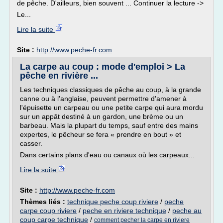
de pêche. D'ailleurs, bien souvent ... Continuer la lecture ->
Le...
Lire la suite
Site :
http://www.peche-fr.com
La carpe au coup : mode d'emploi > La
pêche en rivière ...
Les techniques classiques de pêche au coup, à la grande
canne ou à l'anglaise, peuvent permettre d'amener à
l'épuisette un carpeau ou une petite carpe qui aura mordu
sur un appât destiné à un gardon, une brème ou un
barbeau. Mais la plupart du temps, sauf entre des mains
expertes, le pêcheur se fera « prendre en bout » et
casser.
Dans certains plans d'eau ou canaux où les carpeaux...
Lire la suite
Site :
http://www.peche-fr.com
Thèmes liés :
technique peche coup riviere
/
peche
carpe coup riviere
/
peche en riviere technique
/
peche au
coup carpe technique
/
comment pecher la carpe en riviere