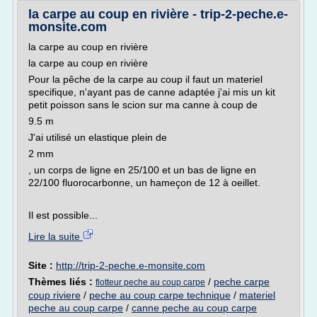
la carpe au coup en rivière - trip-2-peche.e-
monsite.com
la carpe au coup en rivière
la carpe au coup en rivière
Pour la pêche de la carpe au coup il faut un materiel
specifique, n'ayant pas de canne adaptée j'ai mis un kit
petit poisson sans le scion sur ma canne à coup de
9.5 m
J'ai utilisé un elastique plein de
2 mm
, un corps de ligne en 25/100 et un bas de ligne en
22/100 fluorocarbonne, un hameçon de 12 à oeillet.
Il est possible...
Lire la suite
Site :
http://trip-2-peche.e-monsite.com
Thèmes liés :
/
peche carpe
flotteur peche au coup carpe
coup riviere
/
peche au coup carpe technique
/
materiel
peche au coup carpe
/
canne peche au coup carpe