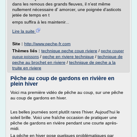
dans les remous des grands fleuves, il n'est même
nullement nécessaire d' amorcer, une poignée d'asticots
jetée de temps en t
emps suffira à les maintenir...
Lire la suite
Site :
http://www.peche-fr.com
Thèmes liés :
technique peche coup riviere
/
peche couper
/
peche en riviere technique
/
technique de
queue poissons
peche au brochet en riviere
/
technique de peche a la
truite en riviere
Pêche au coup de gardons en rivière en
plein hiver
Voici ma première vidéo de pêche au coup, sur une pêche
au coup de gardons en hiver.
Les belles journées sont plutôt rares l'hiver. Aujoud'hui le
soleil brille. Voici une fraîche occasion de pratiquer une
pêche de gardons en rivière pendant une courte après-
midi.
La pêche en hiver pose quelques problèmatiques par