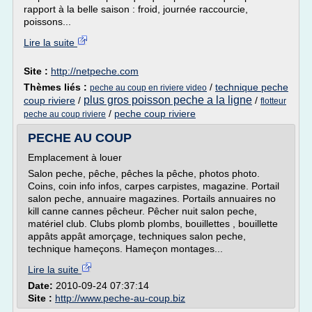
rapport à la belle saison : froid, journée raccourcie,
poissons...
Lire la suite
Site :
http://netpeche.com
Thèmes liés :
/
technique peche
peche au coup en riviere video
plus gros poisson peche a la ligne
coup riviere
/
/
flotteur
/
peche coup riviere
peche au coup riviere
PECHE AU COUP
Emplacement à louer
Salon peche, pêche, pêches la pêche, photos photo.
Coins, coin info infos, carpes carpistes, magazine. Portail
salon peche, annuaire magazines. Portails annuaires no
kill canne cannes pêcheur. Pêcher nuit salon peche,
matériel club. Clubs plomb plombs, bouillettes , bouillette
appâts appât amorçage, techniques salon peche,
technique hameçons. Hameçon montages...
Lire la suite
Date:
2010-09-24 07:37:14
Site :
http://www.peche-au-coup.biz