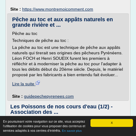
Site :
https://www.montremoicomment.com
Pêche au toc et aux appâts naturels en
grande rivière et ...
Pêche au toc
Techniques de pêche au toc :
La pêche au toc est une technique de pêche aux appâts
naturels qui tirerait ses origines des pêcheurs Pyrénéens.
Léon FOCH et Henri SOUEIX furent les premiers à
réfléchir et à moderniser la pêche au toc pour l'adapter à
tous les débits début du 20ème siècle. Depuis, le matériel
proposé par les fabricants a bien entendu fait évoluer...
Lire la suite
Site :
guidepechepyrenees.com
Les Poissons de nos cours d'eau (1/2) -
Association des ...
j'en voudrai plus !!!
En poursuivant votre navigation sur ce site, vous acceptez
X
l'utilisation de cookies pour vous proposer des contenus et
Estelle 11/09/2016 16:42
services adaptés à vos centres d'intérêts.
En savoir plus
Pas mal comme page, justement j'irai bien voir des petits