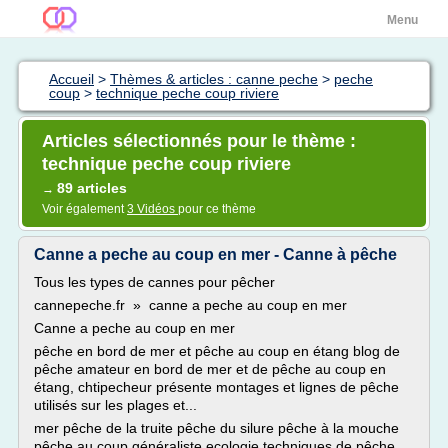
Menu
Accueil
>
Thèmes & articles : canne peche
>
peche
coup
>
technique peche coup riviere
Articles sélectionnés pour le thème :
technique peche coup riviere
89 articles
→
Voir également
3 Vidéos
pour ce thème
Canne a peche au coup en mer - Canne à pêche
Tous les types de cannes pour pêcher
cannepeche.fr » canne a peche au coup en mer
Canne a peche au coup en mer
pêche en bord de mer et pêche au coup en étang blog de
pêche amateur en bord de mer et de pêche au coup en
étang, chtipecheur présente montages et lignes de pêche
utilisés sur les plages et...
mer pêche de la truite pêche du silure pêche à la mouche
pêche au coup généraliste ecologie techniques de pêche