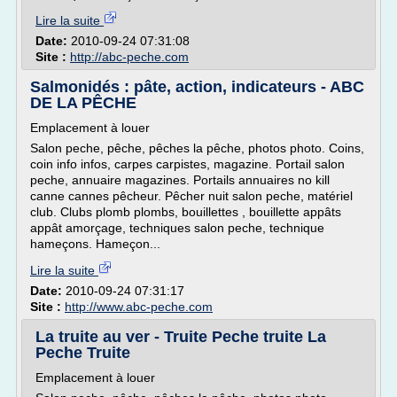
Lire la suite
Date:
2010-09-24 07:31:08
Site :
http://abc-peche.com
Salmonidés : pâte, action, indicateurs - ABC
DE LA PÊCHE
Emplacement à louer
Salon peche, pêche, pêches la pêche, photos photo. Coins,
coin info infos, carpes carpistes, magazine. Portail salon
peche, annuaire magazines. Portails annuaires no kill
canne cannes pêcheur. Pêcher nuit salon peche, matériel
club. Clubs plomb plombs, bouillettes , bouillette appâts
appât amorçage, techniques salon peche, technique
hameçons. Hameçon...
Lire la suite
Date:
2010-09-24 07:31:17
Site :
http://www.abc-peche.com
La truite au ver - Truite Peche truite La
Peche Truite
Emplacement à louer