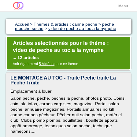
Menu
Accueil
>
Thèmes & articles : canne peche
>
peche
mouche seche
>
video de peche au toc a la nymphe
Articles sélectionnés pour le thème :
video de peche au toc a la nymphe
12 articles
→
Voir également
5 Vidéos
pour ce thème
LE MONTAGE AU TOC - Truite Peche truite La
Peche Truite
Emplacement à louer
Salon peche, pêche, pêches la pêche, photos photo. Coins,
coin info infos, carpes carpistes, magazine. Portail salon
peche, annuaire magazines. Portails annuaires no kill
canne cannes pêcheur. Pêcher nuit salon peche, matériel
club. Clubs plomb plombs, bouillettes , bouillette appâts
appât amorçage, techniques salon peche, technique
hameçons....