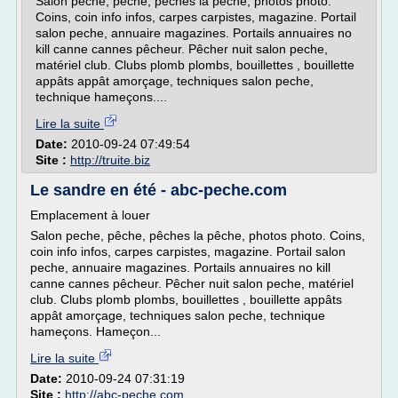
Salon peche, pêche, pêches la pêche, photos photo.
Coins, coin info infos, carpes carpistes, magazine. Portail
salon peche, annuaire magazines. Portails annuaires no
kill canne cannes pêcheur. Pêcher nuit salon peche,
matériel club. Clubs plomb plombs, bouillettes , bouillette
appâts appât amorçage, techniques salon peche,
technique hameçons....
Lire la suite
Date:
2010-09-24 07:49:54
Site :
http://truite.biz
Le sandre en été - abc-peche.com
Emplacement à louer
Salon peche, pêche, pêches la pêche, photos photo. Coins,
coin info infos, carpes carpistes, magazine. Portail salon
peche, annuaire magazines. Portails annuaires no kill
canne cannes pêcheur. Pêcher nuit salon peche, matériel
club. Clubs plomb plombs, bouillettes , bouillette appâts
appât amorçage, techniques salon peche, technique
hameçons. Hameçon...
Lire la suite
Date:
2010-09-24 07:31:19
Site :
http://abc-peche.com