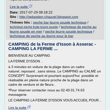
Lire la suite
Date:
2017-07-29 08:18:22
Site :
http://sebastien-chauvel.blogspot.com
Thèmes liés :
peche bar leurre souple technique
/
/
technique de peche au
technique peche truite leurre souple
leurre souple en mer
/
peche leurre souple technique
/
technique de peche au leurre pour le bar
CAMPING de la Ferme d'Isson à Asserac -
CAMPING LA FERME ...
BIENVENUE AU CAMPING
LA FERME D'ISSON ..
à 3 minutes en voiture de la plage dans un cadre
naturel..reposant...sans stress..Le CAMPING au CALME un
CONCEPT Surprenant et pourtant aujourd'hui possible et
réalisable en pleine nature proche de la plage dans un
cadre de verdure et de fleurs..
*Pour réserver contacter nous au 02.40.01.74.63
messagerie.
LE CAMPING LA FERME D'ISSON VOUS ACCUEIL POUR...
Lire la suite