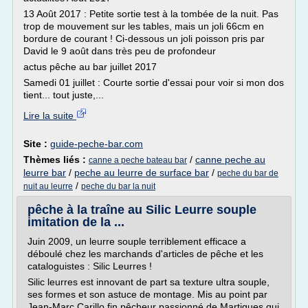
13 Août 2017 : Petite sortie test à la tombée de la nuit. Pas
trop de mouvement sur les tables, mais un joli 66cm en
bordure de courant ! Ci-dessous un joli poisson pris par
David le 9 août dans très peu de profondeur
actus pêche au bar juillet 2017
Samedi 01 juillet : Courte sortie d'essai pour voir si mon dos
tient... tout juste,...
Lire la suite
Site :
guide-peche-bar.com
Thèmes liés :
/
canne peche au
canne a peche bateau bar
leurre bar
/
peche au leurre de surface bar
/
peche du bar de
/
nuit au leurre
peche du bar la nuit
pêche à la traîne au Silic Leurre souple
imitation de la ...
Juin 2009, un leurre souple terriblement efficace a
déboulé chez les marchands d'articles de pêche et les
cataloguistes : Silic Leurres !
Silic leurres est innovant de part sa texture ultra souple,
ses formes et son astuce de montage. Mis au point par
Jean-Marc Carillo fin pêcheur passionné de Martigues qui