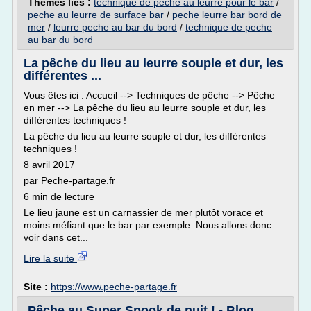
Thèmes liés :
technique de peche au leurre pour le bar
/
peche au leurre de surface bar
/
peche leurre bar bord de
mer
/
leurre peche au bar du bord
/
technique de peche
au bar du bord
La pêche du lieu au leurre souple et dur, les
différentes ...
Vous êtes ici : Accueil --> Techniques de pêche --> Pêche
en mer --> La pêche du lieu au leurre souple et dur, les
différentes techniques !
La pêche du lieu au leurre souple et dur, les différentes
techniques !
8 avril 2017
par Peche-partage.fr
6 min de lecture
Le lieu jaune est un carnassier de mer plutôt vorace et
moins méfiant que le bar par exemple. Nous allons donc
voir dans cet...
Lire la suite
Site :
https://www.peche-partage.fr
Pêche au Super Spook de nuit ! - Blog