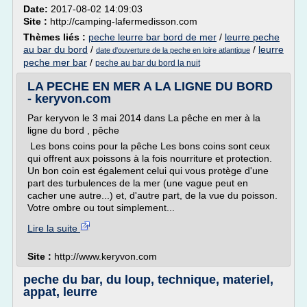
Date:
2017-08-02 14:09:03
Site :
http://camping-lafermedisson.com
Thèmes liés :
peche leurre bar bord de mer
/
leurre peche
au bar du bord
/
/
leurre
date d'ouverture de la peche en loire atlantique
peche mer bar
/
peche au bar du bord la nuit
LA PECHE EN MER A LA LIGNE DU BORD
- keryvon.com
Par keryvon le 3 mai 2014 dans La pêche en mer à la
ligne du bord , pêche
Les bons coins pour la pêche Les bons coins sont ceux
qui offrent aux poissons à la fois nourriture et protection.
Un bon coin est également celui qui vous protège d'une
part des turbulences de la mer (une vague peut en
cacher une autre...) et, d'autre part, de la vue du poisson.
Votre ombre ou tout simplement...
Lire la suite
Site :
http://www.keryvon.com
peche du bar, du loup, technique, materiel,
appat, leurre