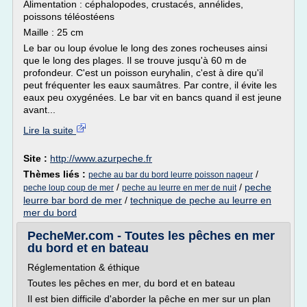
Alimentation : céphalopodes, crustacés, annélides,
poissons téléostéens
Maille : 25 cm
Le bar ou loup évolue le long des zones rocheuses ainsi
que le long des plages. Il se trouve jusqu'à 60 m de
profondeur. C'est un poisson euryhalin, c'est à dire qu'il
peut fréquenter les eaux saumâtres. Par contre, il évite les
eaux peu oxygénées. Le bar vit en bancs quand il est jeune
avant...
Lire la suite
Site :
http://www.azurpeche.fr
Thèmes liés :
/
peche au bar du bord leurre poisson nageur
/
/
peche
peche loup coup de mer
peche au leurre en mer de nuit
leurre bar bord de mer
/
technique de peche au leurre en
mer du bord
PecheMer.com - Toutes les pêches en mer
du bord et en bateau
Réglementation & éthique
Toutes les pêches en mer, du bord et en bateau
Il est bien difficile d'aborder la pêche en mer sur un plan