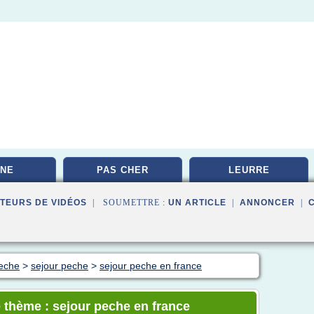
NE
PAS CHER
LEURRE
TEURS DE VIDÉOS
| SOUMETTRE :
UN ARTICLE
|
ANNONCER
|
peche
>
sejour peche
>
sejour peche en france
 thème : sejour peche en france