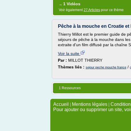
1 Vidéos
→
Voir également
27 Articles
pour ce thème
Pêche à la mouche en Croatie et 
Thierry Millot est le premier guide de 
séjours de pêche à la mouche dans les
extraite d'un film diffusé par la chaîne
Voir la suite
Par :
MILLOT THIERRY
Thèmes liés :
/
sejour peche mouche france
1 Ressources
Accueil
|
Mentions légales
|
Conditions
Pour ajouter ou supprimer un site, voi