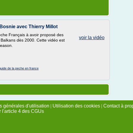
Bosnie avec Thierry Millot
pêche Français à avoir proposé des
voir la vidéo
 Balkans dès 2000. Cette vidéo est
 Season.
guide de la peche en france
 générales d'utilisation
|
Utilisation des cookies
|
Contact à pro
r l'article 4 des CGUs