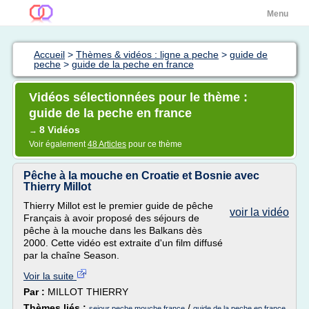
Menu
Accueil
>
Thèmes & vidéos : ligne a peche
>
guide de
peche
>
guide de la peche en france
Vidéos sélectionnées pour le thème :
guide de la peche en france
8 Vidéos
→
Voir également
48 Articles
pour ce thème
Pêche à la mouche en Croatie et Bosnie avec
Thierry Millot
Thierry Millot est le premier guide de pêche
voir la vidéo
Français à avoir proposé des séjours de
pêche à la mouche dans les Balkans dès
2000. Cette vidéo est extraite d'un film diffusé
par la chaîne Season.
Voir la suite
Par :
MILLOT THIERRY
Thèmes liés :
/
sejour peche mouche france
guide de la peche en france