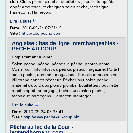
club. Clubs plomb plombs, bouillettes , bouillette appâts
appât amorçage, techniques salon peche, technique
hameçons. Hameçon...
Lire la suite
Date:
2010-09-24 07:31:19
Site :
http://abc-peche.com
Anglaise : bas de ligne interchangeables -
PECHE AU COUP
Emplacement à louer
Salon peche, pêche, pêches la pêche, photos photo.
Coins, coin info infos, carpes carpistes, magazine. Portail
salon peche, annuaire magazines. Portails annuaires no
kill canne cannes pêcheur. Pêcher nuit salon peche,
matériel club. Clubs plomb plombs, bouillettes , bouillette
appâts appât amorçage, techniques salon peche,
technique hameçons. Hameçon montages...
Lire la suite
Date:
2010-09-24 07:37:41
Site :
http://www.peche-au-coup.biz
Pêche au lac de la Cour -
legrandbornand.com