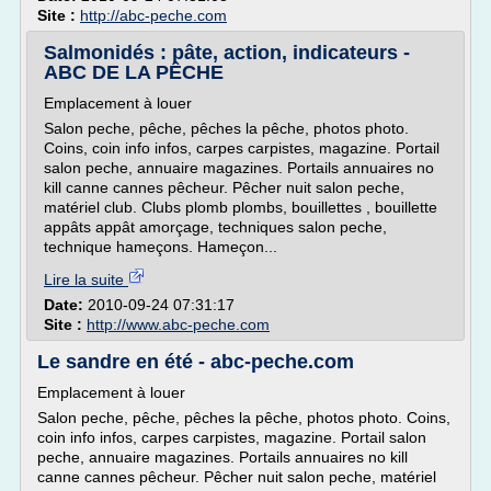
Site :
http://abc-peche.com
Salmonidés : pâte, action, indicateurs -
ABC DE LA PÊCHE
Emplacement à louer
Salon peche, pêche, pêches la pêche, photos photo.
Coins, coin info infos, carpes carpistes, magazine. Portail
salon peche, annuaire magazines. Portails annuaires no
kill canne cannes pêcheur. Pêcher nuit salon peche,
matériel club. Clubs plomb plombs, bouillettes , bouillette
appâts appât amorçage, techniques salon peche,
technique hameçons. Hameçon...
Lire la suite
Date:
2010-09-24 07:31:17
Site :
http://www.abc-peche.com
Le sandre en été - abc-peche.com
Emplacement à louer
Salon peche, pêche, pêches la pêche, photos photo. Coins,
coin info infos, carpes carpistes, magazine. Portail salon
peche, annuaire magazines. Portails annuaires no kill
canne cannes pêcheur. Pêcher nuit salon peche, matériel