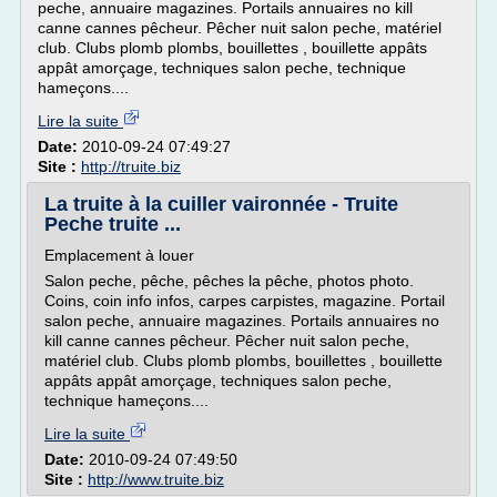
peche, annuaire magazines. Portails annuaires no kill
canne cannes pêcheur. Pêcher nuit salon peche, matériel
club. Clubs plomb plombs, bouillettes , bouillette appâts
appât amorçage, techniques salon peche, technique
hameçons....
Lire la suite
Date:
2010-09-24 07:49:27
Site :
http://truite.biz
La truite à la cuiller vaironnée - Truite
Peche truite ...
Emplacement à louer
Salon peche, pêche, pêches la pêche, photos photo.
Coins, coin info infos, carpes carpistes, magazine. Portail
salon peche, annuaire magazines. Portails annuaires no
kill canne cannes pêcheur. Pêcher nuit salon peche,
matériel club. Clubs plomb plombs, bouillettes , bouillette
appâts appât amorçage, techniques salon peche,
technique hameçons....
Lire la suite
Date:
2010-09-24 07:49:50
Site :
http://www.truite.biz