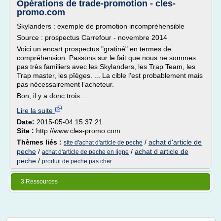
Opérations de trade-promotion - cles-
promo.com
Skylanders : exemple de promotion incompréhensible
Source : prospectus Carrefour - novembre 2014
Voici un encart prospectus "gratiné" en termes de
compréhension. Passons sur le fait que nous ne sommes
pas très familiers avec les Skylanders, les Trap Team, les
Trap master, les pîèges. ... La cible l'est probablement mais
pas nécessairement l'acheteur.
Bon, il y a donc trois...
Lire la suite
Date:
2015-05-04 15:37:21
Site :
http://www.cles-promo.com
Thèmes liés :
/
achat d'article de
site d'achat d'article de peche
peche
/
/
achat d article de
achat d'article de peche en ligne
peche
/
produit de peche pas cher
3 Ressources