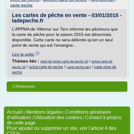
carte peche
Les cartes de pêche en vente - 03/01/2015 -
ladepeche.fr
L'APPMA de Villemur sur Tarn informe les pêcheurs que
la carte de pêche pour la saison 2015 est désormais
disponible. Cette carte ne sera délivrée qu'en un seul
point de vente qui est l'enseigne...
Lire la suite
Thèmes liés :
/
point de vente carte de peche 16
achat carte de
/
/
/
achat carte de peche
carte zone de
peche 16
carte peche tarn
peche
2 Ressources
Accueil
|
Mentions légales
|
Conditions générales
d'utilisation
|
Utilisation des cookies
|
Contact à propos
de cette page
Pour ajouter ou supprimer un site, voir l'article 4 des
CGUs