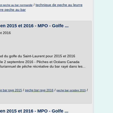
/
technique de peche au leurre
ot peche au bar normandie
rre peche au bar
en 2015 et 2016 - MPO - Golfe ...
et 2016
ud du golfe du Saint-Laurent pour 2015 et 2016
fié le 2 septembre 2016 - Pêches et Océans Canada
luriannuel de pêche récréative du bar rayé dans les...
/
/
/
e bar raye 2015
peche bar raye 2016
peche bar octobre 2015
en 2015 et 2016 - MPO - Golfe ...