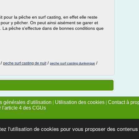
t pour la pêche en surf casting, en effet elle reste
 pour y pêcher. On peut ainsi aisément se garer et
ue. La pêche s'effectue dans de bonnes conditions que
/
/
/
peche surf casting de nuit
peche surf casting dunkerque
 générales d'utilisation
|
Utilisation des cookies
|
Contact à pro
r l'article 4 des CGUs
tez l'utilisation de cookies pour vous proposer des contenu