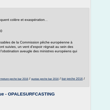
uent colère et exaspération...
30
onsables de la Commission pêche européenne à
ont suivies, un vent d'espoir régnait au sein des
 l'obstination aveugle des ministres européens qui
/
/
/
bar peche 2016
rmeture peche bar 2016
quotas peche bar 2016
rque - OPALESURFCASTING