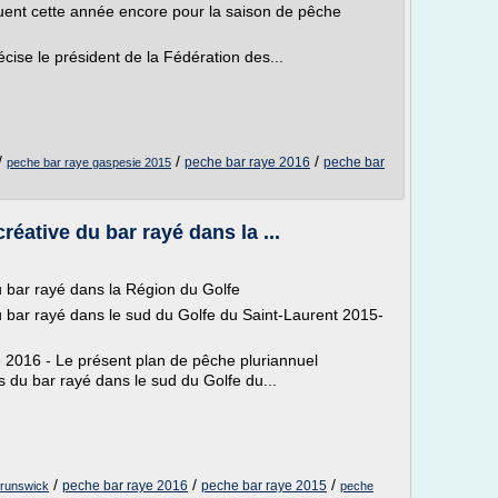
quent cette année encore pour la saison de pêche
ise le président de la Fédération des...
/
/
/
peche bar raye 2016
peche bar
peche bar raye gaspesie 2015
réative du bar rayé dans la ...
u bar rayé dans la Région du Golfe
u bar rayé dans le sud du Golfe du Saint-Laurent 2015-
e 2016 - Le présent plan de pêche pluriannuel
s du bar rayé dans le sud du Golfe du...
/
/
/
peche bar raye 2016
peche bar raye 2015
brunswick
peche