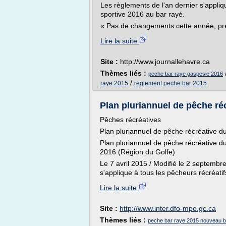
Les règlements de l'an dernier s'appli
sportive 2016 au bar rayé.
« Pas de changements cette année, préc
Lire la suite
Site :
http://www.journallehavre.ca
Thèmes liés :
peche bar raye gaspesie 2016
/
raye 2015
reglement peche bar 2015
Plan pluriannuel de pêche réc
Pêches récréatives
Plan pluriannuel de pêche récréative d
Plan pluriannuel de pêche récréative d
2016 (Région du Golfe)
Le 7 avril 2015 / Modifié le 2 septembr
s'applique à tous les pêcheurs récréatif
Lire la suite
Site :
http://www.inter.dfo-mpo.gc.ca
Thèmes liés :
peche bar raye 2015 nouveau 