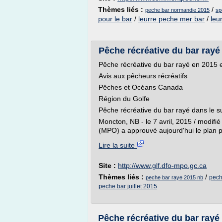
Thèmes liés :
/
peche bar normandie 2015
sp
pour le bar
/
leurre peche mer bar
/
leu
Pêche récréative du bar rayé 
Pêche récréative du bar rayé en 2015 
Avis aux pêcheurs récréatifs
Pêches et Océans Canada
Région du Golfe
Pêche récréative du bar rayé dans le s
Moncton, NB - le 7 avril, 2015 / modi
(MPO) a approuvé aujourd'hui le plan p
Lire la suite
Site :
http://www.glf.dfo-mpo.gc.ca
Thèmes liés :
/
pech
peche bar raye 2015 nb
peche bar juillet 2015
Pêche récréative du bar rayé 