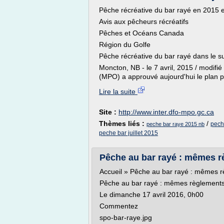
Pêche récréative du bar rayé en 2015 
Avis aux pêcheurs récréatifs
Pêches et Océans Canada
Région du Golfe
Pêche récréative du bar rayé dans le s
Moncton, NB - le 7 avril, 2015 / modif
(MPO) a approuvé aujourd'hui le plan pl
Lire la suite
Site :
http://www.inter.dfo-mpo.gc.ca
Thèmes liés :
/
pech
peche bar raye 2015 nb
peche bar juillet 2015
Pêche au bar rayé : mêmes rè
Accueil » Pêche au bar rayé : mêmes 
Pêche au bar rayé : mêmes règlements
Le dimanche 17 avril 2016, 0h00
Commentez
spo-bar-raye.jpg