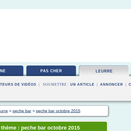
NE
PAS CHER
LEURRE
TEURS DE VIDÉOS
| SOUMETTRE :
UN ARTICLE
|
ANNONCER
|
eurre
>
peche bar
>
peche bar octobre 2015
e thème : peche bar octobre 2015