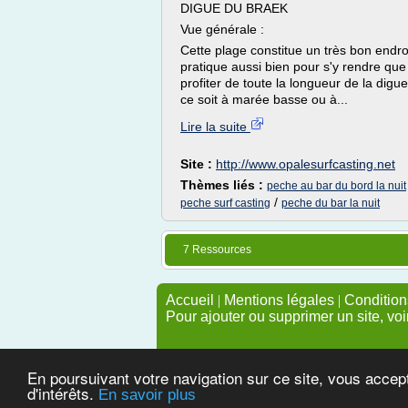
DIGUE DU BRAEK
Vue générale :
Cette plage constitue un très bon endroi
pratique aussi bien pour s'y rendre que
profiter de toute la longueur de la dig
ce soit à marée basse ou à...
Lire la suite
Site :
http://www.opalesurfcasting.net
Thèmes liés :
peche au bar du bord la nuit
/
peche surf casting
peche du bar la nuit
7 Ressources
Accueil
|
Mentions légales
|
Conditions
Pour ajouter ou supprimer un site, voi
En poursuivant votre navigation sur ce site, vous accep
d'intérêts.
En savoir plus