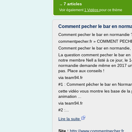
7 articles
→
Voir également
1 Vidéos
pour ce thème
Comment pecher le bar en norm
Comment pecher le bar en normandie 
commentpecher.fr » COMMENT PECH
Comment pecher le bar en normandie, c
La question comment pecher le bar e
notre membre Nell a listé à ce jour, le
normandie demande même en 2017 une at
pas. Place aux conseils !
via team94.fr
#1 : Comment pêcher le bar en Norma
cette vidéo vous montre les base de la 
animation ...
via team94.fr
#2 :...
Lire la suite
Site :
http://www.commentpecher.fr