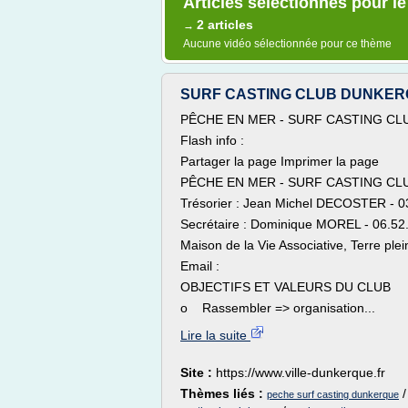
Articles sélectionnés pour l
2 articles
→
Aucune vidéo sélectionnée pour ce thème
SURF CASTING CLUB DUNKERQUOI
PÊCHE EN MER - SURF CASTING CL
Flash info :
Partager la page Imprimer la page
PÊCHE EN MER - SURF CASTING CL
Trésorier : Jean Michel DECOSTER - 0
Secrétaire : Dominique MOREL - 06.52
Maison de la Vie Associative, Terre pl
Email :
OBJECTIFS ET VALEURS DU CLUB
o Rassembler => organisation...
Lire la suite
Site :
https://www.ville-dunkerque.fr
Thèmes liés :
peche surf casting dunkerque