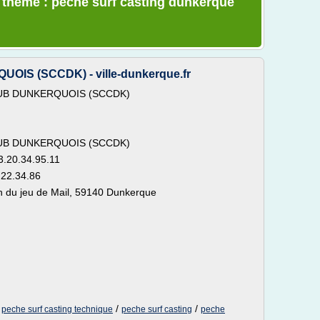
e thème : peche surf casting dunkerque
S (SCCDK) - ville-dunkerque.fr
UB DUNKERQUOIS (SCCDK)
UB DUNKERQUOIS (SCCDK)
3.20.34.95.11
.22.34.86
ein du jeu de Mail, 59140 Dunkerque
/
/
/
peche surf casting technique
peche surf casting
peche