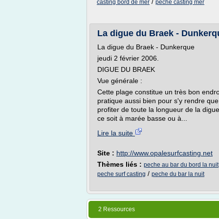
/
casting bord de mer
peche casting mer
La digue du Braek - Dunke
La digue du Braek - Dunkerque
jeudi 2 février 2006.
DIGUE DU BRAEK
Vue générale :
Cette plage constitue un très bon endroi
pratique aussi bien pour s'y rendre que
profiter de toute la longueur de la dig
ce soit à marée basse ou à...
Lire la suite
Site :
http://www.opalesurfcasting.net
Thèmes liés :
peche au bar du bord la nuit
/
peche surf casting
peche du bar la nuit
2 Ressources