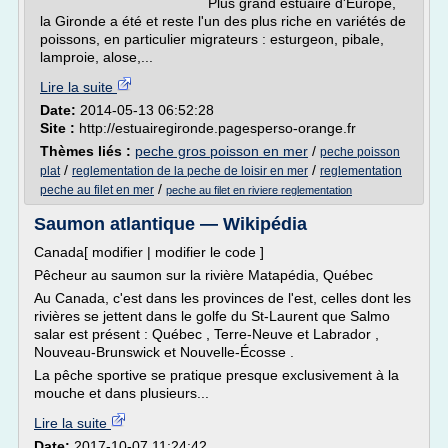
Plus grand estuaire d'Europe,
la Gironde a été et reste l'un des plus riche en variétés de
poissons, en particulier migrateurs : esturgeon, pibale,
lamproie, alose,...
Lire la suite
Date:
2014-05-13 06:52:28
Site :
http://estuairegironde.pagesperso-orange.fr
Thèmes liés :
peche gros poisson en mer
/
peche poisson
/
/
plat
reglementation de la peche de loisir en mer
reglementation
/
peche au filet en mer
peche au filet en riviere reglementation
Saumon atlantique — Wikipédia
Canada[ modifier | modifier le code ]
Pêcheur au saumon sur la rivière Matapédia, Québec
Au Canada, c'est dans les provinces de l'est, celles dont les
rivières se jettent dans le golfe du St-Laurent que Salmo
salar est présent : Québec , Terre-Neuve et Labrador ,
Nouveau-Brunswick et Nouvelle-Écosse .
La pêche sportive se pratique presque exclusivement à la
mouche et dans plusieurs...
Lire la suite
Date:
2017-10-07 11:24:42