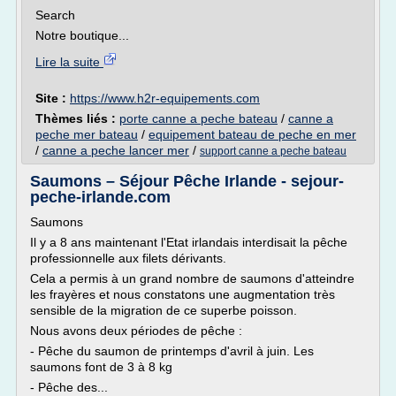
Search
Notre boutique...
Lire la suite
Site :
https://www.h2r-equipements.com
Thèmes liés :
porte canne a peche bateau
/
canne a
peche mer bateau
/
equipement bateau de peche en mer
/
canne a peche lancer mer
/
support canne a peche bateau
Saumons – Séjour Pêche Irlande - sejour-
peche-irlande.com
Saumons
Il y a 8 ans maintenant l'Etat irlandais interdisait la pêche
professionnelle aux filets dérivants.
Cela a permis à un grand nombre de saumons d'atteindre
les frayères et nous constatons une augmentation très
sensible de la migration de ce superbe poisson.
Nous avons deux périodes de pêche :
- Pêche du saumon de printemps d'avril à juin. Les
saumons font de 3 à 8 kg
- Pêche des...