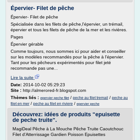
Épervier- Filet de pêche
Épervier- Filet de pêche
Spécialisée dans les filets de pêche,l'épervier, un trémail,
épervier et tous les filets de pêche de la mer et les rivières.
Pages
Épervier gérable
Comme toujours, nous sommes ici pour aider et conseiller
sur les modèles recommandés pour la pêche à l'épervier.
Tant pour les pêcheurs expérimentés pour filet jeté
recommande pas une...
Lire la suite
Date:
2014-10-02 05:29:23
Site :
http://almerored-fr.blogspot.com
Thèmes liés :
/
/
peche au filet tremail
peche au
epervier peche filet
/
/
filet en mer
peche au filet en riviere
epervier peche
Découvrez: idées de produits "epuisette
de peche truite".
MagiDeal Pêche à La Mouche Pêche Truite Caoutchouc
Filet d'Atterrissage Gardien Poisson Epuisettes