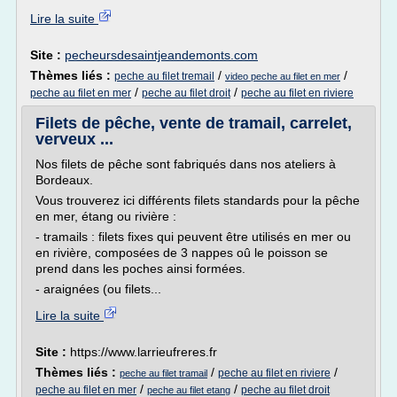
Lire la suite
Site :
pecheursdesaintjeandemonts.com
Thèmes liés :
/
/
peche au filet tremail
video peche au filet en mer
/
/
peche au filet en mer
peche au filet droit
peche au filet en riviere
Filets de pêche, vente de tramail, carrelet,
verveux ...
Nos filets de pêche sont fabriqués dans nos ateliers à
Bordeaux.
Vous trouverez ici différents filets standards pour la pêche
en mer, étang ou rivière :
- tramails : filets fixes qui peuvent être utilisés en mer ou
en rivière, composées de 3 nappes oû le poisson se
prend dans les poches ainsi formées.
- araignées (ou filets...
Lire la suite
Site :
https://www.larrieufreres.fr
Thèmes liés :
/
/
peche au filet en riviere
peche au filet tramail
/
/
peche au filet en mer
peche au filet droit
peche au filet etang