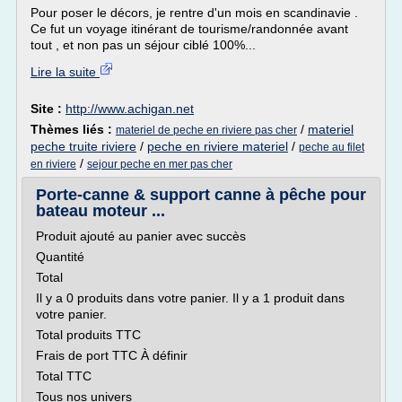
Pour poser le décors, je rentre d'un mois en scandinavie .
Ce fut un voyage itinérant de tourisme/randonnée avant
tout , et non pas un séjour ciblé 100%...
Lire la suite
Site :
http://www.achigan.net
Thèmes liés :
/
materiel
materiel de peche en riviere pas cher
peche truite riviere
/
peche en riviere materiel
/
peche au filet
/
en riviere
sejour peche en mer pas cher
Porte-canne & support canne à pêche pour
bateau moteur ...
Produit ajouté au panier avec succès
Quantité
Total
Il y a 0 produits dans votre panier. Il y a 1 produit dans
votre panier.
Total produits TTC
Frais de port TTC À définir
Total TTC
Tous nos univers