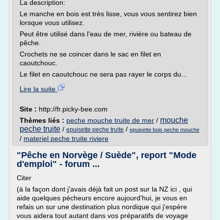
La description:
Le manche en bois est très lisse, vous vous sentirez bien
lorsque vous utilisez.
Peut être utilisé dans l'eau de mer, rivière ou bateau de
pêche.
Crochets ne se coincer dans le sac en filet en
caoutchouc.
Le filet en caoutchouc ne sera pas rayer le corps du...
Lire la suite
Site :
http://fr.picky-bee.com
mouche
Thèmes liés :
peche mouche truite de mer
/
peche truite
/
/
epuisette peche truite
epuisette bois peche mouche
/
materiel peche truite riviere
"Pêche en Norvège / Suède", report "Mode
d'emploi" - forum ...
Citer
(à la façon dont j'avais déjà fait un post sur la NZ ici , qui
aide quelques pécheurs encore aujourd'hui, je vous en
refais un sur une destination plus nordique qui j'espère
vous aidera tout autant dans vos préparatifs de voyage