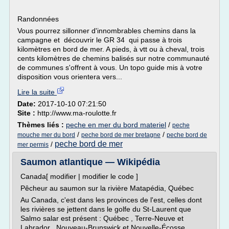
Randonnées
Vous pourrez sillonner d'innombrables chemins dans la
campagne et découvrir le GR 34 qui passe à trois
kilomètres en bord de mer. A pieds, à vtt ou à cheval, trois
cents kilomètres de chemins balisés sur notre communauté
de communes s'offrent à vous. Un topo guide mis à votre
disposition vous orientera vers...
Lire la suite
Date:
2017-10-10 07:21:50
Site :
http://www.ma-roulotte.fr
Thèmes liés :
peche en mer du bord materiel
/
peche
/
/
mouche mer du bord
peche bord de mer bretagne
peche bord de
peche bord de mer
/
mer permis
Saumon atlantique — Wikipédia
Canada[ modifier | modifier le code ]
Pêcheur au saumon sur la rivière Matapédia, Québec
Au Canada, c'est dans les provinces de l'est, celles dont
les rivières se jettent dans le golfe du St-Laurent que
Salmo salar est présent : Québec , Terre-Neuve et
Labrador , Nouveau-Brunswick et Nouvelle-Écosse .