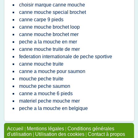
choisir marque canne mouche
canne mouche special brochet
canne carpe 9 pieds
canne mouche brochet loop
canne mouche brochet mer
peche a la mouche en mer
canne mouche truite de mer
federation internationale de peche sportive
canne mouche truite
canne a mouche pour saumon
mouche peche truite
mouche peche saumon
canne a mouche 6 pieds
materiel peche mouche mer
peche a la mouche en belgique
Accueil
|
Mentions légales
|
Conditions générales
d'utilisation
|
Utilisation des cookies
|
Contact à propos