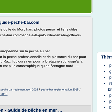
 guide-peche-bar.com
e golfe du Morbihan, photos perso et liens utiles
peche-bar.com/peche-a-la-palourde-dans-le-golfe-du-
n européenne sur la pêche au bar
Thèm
ur la pêche professionnelle et de plaisance du bar pour
du Raz. Toujours rien pour la Bretagne sud jusqu'à la
p
on est plus catastrophique qu'en Bretagne nord. ...
g
p
r
/
/
/
br
peche bar reglementation 2016
peche bar reglementation 2015
 2015
p
p
b
n - Guide de pêche en mer ...