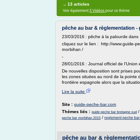
13 articles
→
Voir également
3 Vidéos
pour ce thème
pêche au bar & règlementation -
23/03/2016 : pêche à la palourde dans l
cliquez sur le lien : http://www.guide-
morbihan /
-
28/01/2016 : Journal officiel de l'Unio
De nouvelles disposition sont prises po
les zones situées au nord de la pointe 
frontière espagnole alors que la situati
Lire la suite
Site :
guide-peche-bar.com
Thèmes liés :
guide peche bar bretagne sud
/
reglement peche bar
peche bar morbihan 2015
pêche au bar & règlementatio