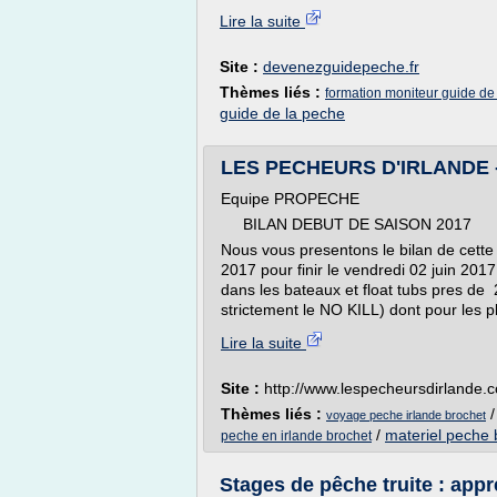
Lire la suite
Site :
devenezguidepeche.fr
Thèmes liés :
formation moniteur guide d
guide de la peche
LES PECHEURS D'IRLANDE 
Equipe PROPECHE
BILAN DEBUT DE SAISON 2017
Nous vous presentons le bilan de cett
2017 pour finir le vendredi 02 juin 201
dans les bateaux et float tubs pres de
strictement le NO KILL) dont pour les pl
Lire la suite
Site :
http://www.lespecheursdirlande.
Thèmes liés :
voyage peche irlande brochet
/
materiel peche
peche en irlande brochet
Stages de pêche truite : app