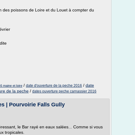
n des poissons de Loire et du Louet à compter du
évrier
dite
/
/
date
date d'ouverture de la peche 2016
 maine et loire
ure de la peche
/
dates ouverture peche carnassier 2016
s | Pourvoirie Falls Gully
éressant, le Bar rayé en eaux salées... Comme si vous
x tropicales.