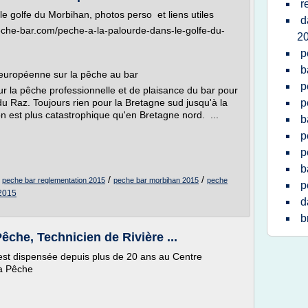
r
e golfe du Morbihan, photos perso et liens utiles
d
-peche-bar.com/peche-a-la-palourde-dans-le-golfe-du-
2
p
b
n européenne sur la pêche au bar
p
ur la pêche professionnelle et de plaisance du bar pour
du Raz. Toujours rien pour la Bretagne sud jusqu'à la
p
ion est plus catastrophique qu'en Bretagne nord. ...
b
p
p
b
/
/
/
peche bar reglementation 2015
peche bar morbihan 2015
peche
p
2015
d
b
che, Technicien de Rivière ...
est dispensée depuis plus de 20 ans au Centre
la Pêche