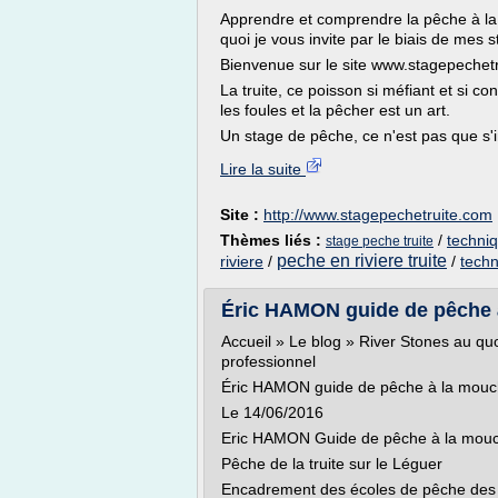
Apprendre et comprendre la pêche à la 
quoi je vous invite par le biais de mes 
Bienvenue sur le site www.stagepechetr
La truite, ce poisson si méfiant et si con
les foules et la pêcher est un art.
Un stage de pêche, ce n'est pas que s'in
Lire la suite
Site :
http://www.stagepechetruite.com
Thèmes liés :
/
techniq
stage peche truite
peche en riviere truite
riviere
/
/
techn
Éric HAMON guide de pêche à
Accueil » Le blog » River Stones au q
professionnel
Éric HAMON guide de pêche à la mouc
Le 14/06/2016
Eric HAMON Guide de pêche à la mou
Pêche de la truite sur le Léguer
Encadrement des écoles de pêche des