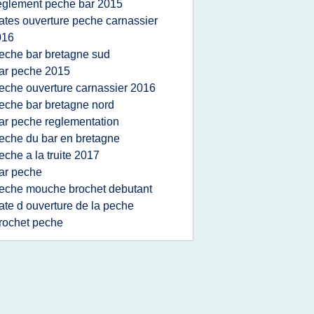
eglement peche bar 2015
ates ouverture peche carnassier
016
eche bar bretagne sud
ar peche 2015
eche ouverture carnassier 2016
eche bar bretagne nord
ar peche reglementation
eche du bar en bretagne
eche a la truite 2017
ar peche
eche mouche brochet debutant
ate d ouverture de la peche
rochet peche