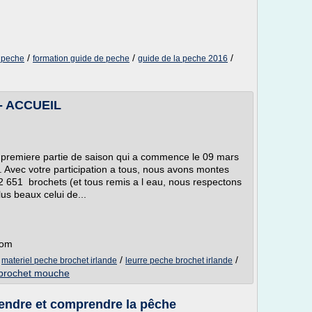
/
/
/
e peche
formation guide de peche
guide de la peche 2016
- ACCUEIL
e premiere partie de saison qui a commence le 09 mars
7. Avec votre participation a tous, nous avons montes
 2 651 brochets (et tous remis a l eau, nous respectons
us beaux celui de...
com
/
/
/
materiel peche brochet irlande
leurre peche brochet irlande
 brochet mouche
rendre et comprendre la pêche