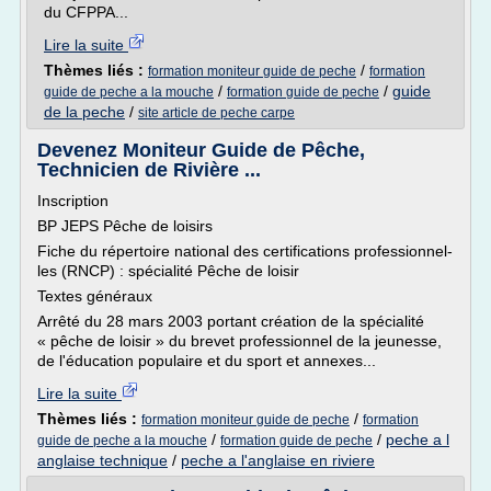
du CFPPA...
Lire la suite
Thèmes liés :
/
formation moniteur guide de peche
formation
/
/
guide
guide de peche a la mouche
formation guide de peche
de la peche
/
site article de peche carpe
Devenez Moniteur Guide de Pêche,
Technicien de Rivière ...
Inscription
BP JEPS Pêche de loisirs
Fiche du réper­toire natio­nal des cer­ti­fi­ca­tions pro­fes­sion­nel­
les (RNCP) : spé­cia­lité Pêche de loi­sir
Textes géné­raux
Arrêté du 28 mars 2003 por­tant créa­tion de la spé­cia­lité
« pêche de loi­sir » du bre­vet pro­fes­sion­nel de la jeu­nesse,
de l'éducation popu­laire et du sport et annexes...
Lire la suite
Thèmes liés :
/
formation moniteur guide de peche
formation
/
/
peche a l
guide de peche a la mouche
formation guide de peche
anglaise technique
/
peche a l'anglaise en riviere