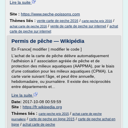
Lire la suite
Site :
https://www.peche-poissons.com
Thèmes liés :
/
/
vente carte de peche 2016
carte peche prix 2016
/
/
vente de carte de peche sur internet
achat
achat carte de peche 2016
carte de peche sur internet
Permis de pêche — Wikipédia
En France[ modifier | modifier le code ]
L'achat de la carte de pêche délivre automatiquement
l'adhésion à l' association agréée de pêche et de
protection des milieux aquatiques (AAPPMA), par le biais
d'une cotisation pour les milieux aquatiques (CPMA). La
carte varie suivant l'âge, et peut être annuelle,
hebdomadaire, ou journalière. Il existe des réciprocités
entre départements et...
Lire la suite
Date:
2017-10-08 00:59:59
Site :
https://fr.wikipedia.org
Thèmes liés :
/
carte peche prix 2015
achat carte de peche
/
/
carte de peche en ligne 2015
carte de peche achat en
journaliere
/
ligne
achat carte de peche