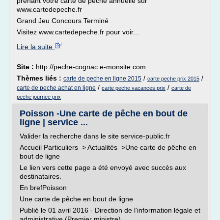
prenant votre carte de pêche annuelle sur
www.cartedepeche.fr
Grand Jeu Concours Terminé
Visitez www.cartedepeche.fr pour voir...
Lire la suite
Site :
http://peche-cognac.e-monsite.com
Thèmes liés :
/
/
carte de peche en ligne 2015
carte peche prix 2015
/
/
carte de peche achat en ligne
carte peche vacances prix
carte de
peche journee prix
Poisson -Une carte de pêche en bout de
ligne | service ...
Valider la recherche dans le site service-public.fr
Accueil Particuliers > Actualités >Une carte de pêche en
bout de ligne
Le lien vers cette page a été envoyé avec succès aux
destinataires.
En brefPoisson
Une carte de pêche en bout de ligne
Publié le 01 avril 2016 - Direction de l'information légale et
administrative (Premier ministre)