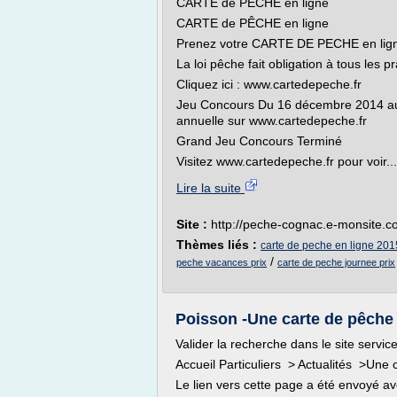
CARTE de PÊCHE en ligne
CARTE de PÊCHE en ligne
Prenez votre CARTE DE PECHE en lig
La loi pêche fait obligation à tous les
Cliquez ici : www.cartedepeche.fr
Jeu Concours Du 16 décembre 2014 au 
annuelle sur www.cartedepeche.fr
Grand Jeu Concours Terminé
Visitez www.cartedepeche.fr pour voir...
Lire la suite
Site :
http://peche-cognac.e-monsite.
Thèmes liés :
carte de peche en ligne 201
/
peche vacances prix
carte de peche journee prix
Poisson -Une carte de pêche e
Valider la recherche dans le site service
Accueil Particuliers > Actualités >Une 
Le lien vers cette page a été envoyé av