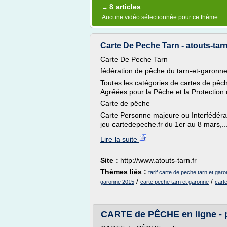
8 articles
→
Aucune vidéo sélectionnée pour ce thème
Carte De Peche Tarn - atouts-tarn
Carte De Peche Tarn
fédération de pêche du tarn-et-garonne
Toutes les catégories de cartes de pêc
Agréées pour la Pêche et la Protection 
Carte de pêche
Carte Personne majeure ou Interfédérale
jeu cartedepeche.fr du 1er au 8 mars,..
Lire la suite
Site :
http://www.atouts-tarn.fr
Thèmes liés :
tarif carte de peche tarn et gar
/
/
garonne 2015
carte peche tarn et garonne
cart
CARTE de PÊCHE en ligne - 