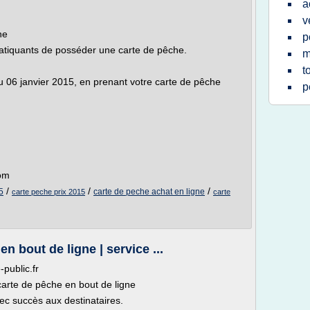
a
v
ne
p
 pratiquants de posséder une carte de pêche.
m
t
06 janvier 2015, en prenant votre carte de pêche
p
com
/
/
/
5
carte de peche achat en ligne
carte peche prix 2015
carte
n bout de ligne | service ...
-public.fr
carte de pêche en bout de ligne
ec succès aux destinataires.