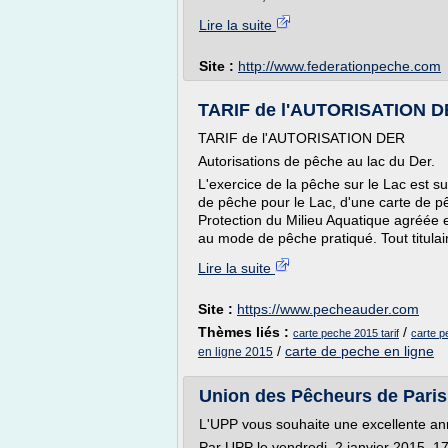
Lire la suite
Site :
http://www.federationpeche.com
TARIF de l'AUTORISATION DE
TARIF de l'AUTORISATION DER
Autorisations de pêche au lac du Der.
L'exercice de la pêche sur le Lac est s
de pêche pour le Lac, d'une carte de p
Protection du Milieu Aquatique agréée 
au mode de pêche pratiqué. Tout titulai
Lire la suite
Site :
https://www.pecheauder.com
Thèmes liés :
/
carte peche 2015 tarif
carte p
/
carte de peche en ligne
en ligne 2015
Union des Pêcheurs de Paris
L'UPP vous souhaite une excellente an
Par UPP le vendredi, 2 janvier 2015, 1