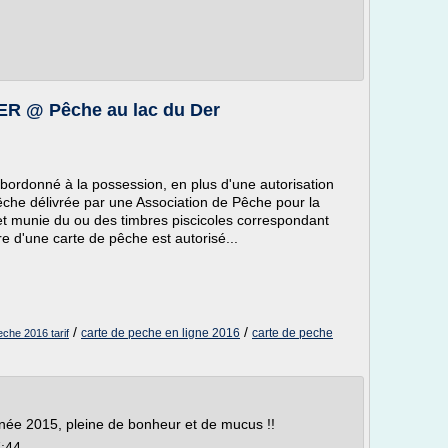
R @ Pêche au lac du Der
ubordonné à la possession, en plus d'une autorisation
êche délivrée par une Association de Pêche pour la
et munie du ou des timbres piscicoles correspondant
re d'une carte de pêche est autorisé...
/
/
carte de peche en ligne 2016
carte de peche
eche 2016 tarif
née 2015, pleine de bonheur et de mucus !!
7:44