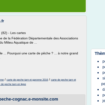
.fr
 (82) - Les cartes
he de la Fédération Départementale des Associations
du Milieu Aquatique de ...
Thèm
 ... Pourquoi une carte de pêche ? ... à notre grand
.
p
p
p
s
/
/
onne
carte de peche tarn et garonne 2016
carte de peche tarn et
p
e de peche tarn en ligne
d
p
peche-cognac.e-monsite.com
j