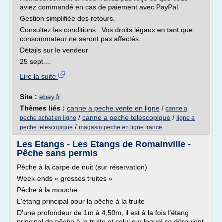
aviez commandé en cas de paiement avec PayPal.
Gestion simplifiée des retours.
Consultez les conditions . Vos droits légaux en tant que
consommateur ne seront pas affectés.
Détails sur le vendeur
25 sept....
Lire la suite
Site :
ebay.fr
Thèmes liés :
canne a peche vente en ligne
/
canne a
/
canne a peche telescopique
/
peche achat en ligne
ligne a
/
peche telescopique
magasin peche en ligne france
Les Etangs - Les Etangs de Romainville -
Pêche sans permis
Pêche à la carpe de nuit (sur réservation)
Week-ends « grosses truites »
Pêche à la mouche
L'étang principal pour la pêche à la truite
D'une profondeur de 1m à 4,50m, il est à la fois l'étang
principal de pêche à la truite et celui sur lequel se déroulent