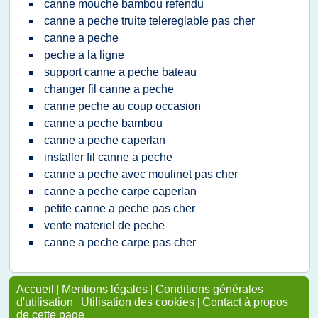
canne mouche bambou refendu
canne a peche truite telereglable pas cher
canne a peche
peche a la ligne
support canne a peche bateau
changer fil canne a peche
canne peche au coup occasion
canne a peche bambou
canne a peche caperlan
installer fil canne a peche
canne a peche avec moulinet pas cher
canne a peche carpe caperlan
petite canne a peche pas cher
vente materiel de peche
canne a peche carpe pas cher
Accueil
|
Mentions légales
|
Conditions générales
d'utilisation
|
Utilisation des cookies
|
Contact à propos
de cette page