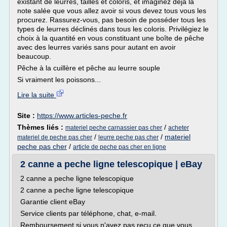
existant de leurres, tailles et coloris, et imaginez déjà la
note salée que vous allez avoir si vous devez tous vous les
procurez. Rassurez-vous, pas besoin de posséder tous les
types de leurres déclinés dans tous les coloris. Privilégiez le
choix à la quantité en vous constituant une boîte de pêche
avec des leurres variés sans pour autant en avoir
beaucoup.
Pêche à la cuillère et pêche au leurre souple
Si vraiment les poissons...
Lire la suite
Site :
https://www.articles-peche.fr
Thèmes liés :
/
materiel peche carnassier pas cher
acheter
/
/
materiel
materiel de peche pas cher
leurre peche pas cher
peche pas cher
/
article de peche pas cher en ligne
2 canne a peche ligne telescopique | eBay
2 canne a peche ligne telescopique
2 canne a peche ligne telescopique
Garantie client eBay
Service clients par téléphone, chat, e-mail.
Remboursement si vous n'avez pas reçu ce que vous