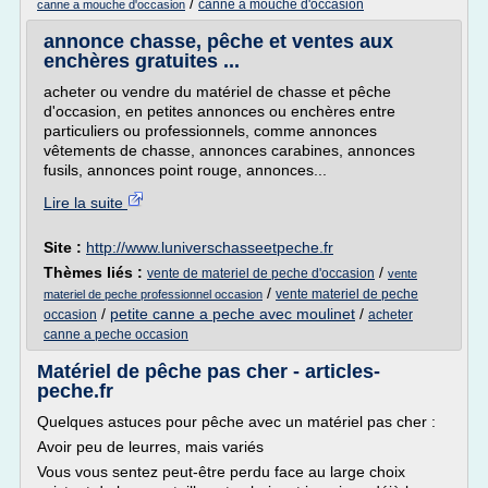
/
canne a mouche d'occasion
canne a mouche d'occasion
annonce chasse, pêche et ventes aux
enchères gratuites ...
acheter ou vendre du matériel de chasse et pêche
d'occasion, en petites annonces ou enchères entre
particuliers ou professionnels, comme annonces
vêtements de chasse, annonces carabines, annonces
fusils, annonces point rouge, annonces...
Lire la suite
Site :
http://www.luniverschasseetpeche.fr
Thèmes liés :
/
vente de materiel de peche d'occasion
vente
/
vente materiel de peche
materiel de peche professionnel occasion
/
petite canne a peche avec moulinet
/
occasion
acheter
canne a peche occasion
Matériel de pêche pas cher - articles-
peche.fr
Quelques astuces pour pêche avec un matériel pas cher :
Avoir peu de leurres, mais variés
Vous vous sentez peut-être perdu face au large choix