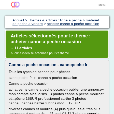
Menu
Accueil
>
Thèmes & articles : ligne a peche
>
materiel
de peche a vendre
>
acheter canne a peche occasion
Articles sélectionnés pour le thème :
acheter canne a peche occasion
11 articles
→
Aucune vidéo sélectionnée pour ce thème
Canne a peche occasion - cannepeche.fr
Tous les types de cannes pour pêcher
cannepeche.fr » canne a peche occasion
Canne a peche occasion
achat vente canne a peche occasion publier une annonce»
mon compte aide loisirs...3 photos canne à pêche moulinet
et...pêche 15EUR professionnel sarthe 3 photos
canne...cannes balzer 2 brins mod... 12EUR...
diverses cannes et moulins (4) plus quelques autres plus
anciennes à mettre ds ... 21 avril 09:11 3 photos superbe