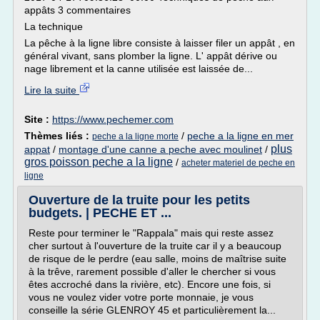
appâts 3 commentaires
La technique
La pêche à la ligne libre consiste à laisser filer un appât , en
général vivant, sans plomber la ligne. L' appât dérive ou
nage librement et la canne utilisée est laissée de...
Lire la suite
Site :
https://www.pechemer.com
Thèmes liés :
/
peche a la ligne en mer
peche a la ligne morte
plus
appat
/
montage d'une canne a peche avec moulinet
/
gros poisson peche a la ligne
/
acheter materiel de peche en
ligne
Ouverture de la truite pour les petits
budgets. | PECHE ET ...
Reste pour terminer le "Rappala" mais qui reste assez
cher surtout à l'ouverture de la truite car il y a beaucoup
de risque de le perdre (eau salle, moins de maîtrise suite
à la trêve, rarement possible d'aller le chercher si vous
êtes accroché dans la rivière, etc). Encore une fois, si
vous ne voulez vider votre porte monnaie, je vous
conseille la série GLENROY 45 et particulièrement la...