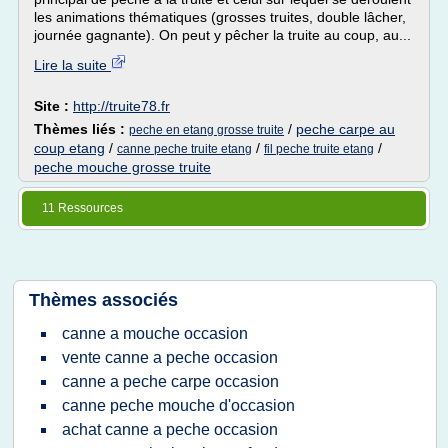
les animations thématiques (grosses truites, double lâcher,
journée gagnante). On peut y pêcher la truite au coup, au...
Lire la suite
Site :
http://truite78.fr
Thèmes liés :
/
peche carpe au
peche en etang grosse truite
coup etang
/
/
/
canne peche truite etang
fil peche truite etang
peche mouche grosse truite
11 Ressources
Thèmes associés
canne a mouche occasion
vente canne a peche occasion
canne a peche carpe occasion
canne peche mouche d'occasion
achat canne a peche occasion