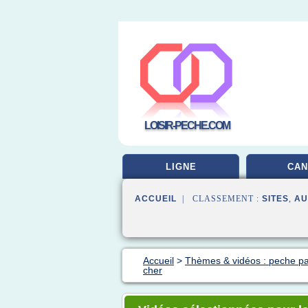
LOISIR-PECHE.COM
LIGNE
CAN
ACCUEIL
| CLASSEMENT :
SITES
,
AU
Accueil
>
Thèmes & vidéos : peche pa
cher