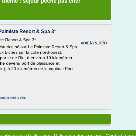
e thème : sejour peche pas cher
Palmiste Resort & Spa 3*
te Resort & Spa 3*
voir la vidéo
Maurice séjour Le Palmiste Resort & Spa
aux Biches sur la côte nord-ouest,
rtie de l'île, à environ 10 kilomètres
che devenu port de plaisance et
le), à 20 kilomètres de la capitale Port-
n peche moins cher
 générales d'utilisation
|
Utilisation des cookies
|
Contact à pro