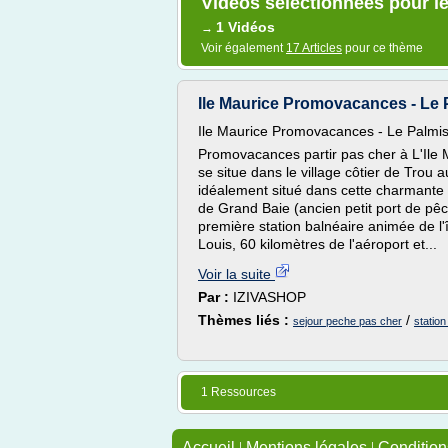
Vidéos sélectionnées pour l
1 Vidéos
→
Voir également
17 Articles
pour ce thème
Ile Maurice Promovacances - Le 
Ile Maurice Promovacances - Le Palmis
Promovacances partir pas cher à L'Ile 
se situe dans le village côtier de Trou 
idéalement situé dans cette charmante pa
de Grand Baie (ancien petit port de pê
première station balnéaire animée de l'î
Louis, 60 kilomètres de l'aéroport et...
Voir la suite
Par :
IZIVASHOP
Thèmes liés :
/
sejour peche pas cher
statio
1 Ressources
Accueil
|
Mentions légales
|
Conditions