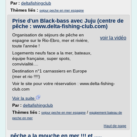
Par :
deltafishingclub
Thèmes liés :
sejour peche en mer espagne
Prise d'un Black-bass avec Juju (centre de
pêche : www.delta-fishing-club.com)
Organisation de séjours de pêche en
voir la vidéo
espagne sur le Rio-Ebro, mer et riviére,
toute l'année !
Logements neufs face a la mer, bateaux,
équipe française, super spots,
convivialité....
Destination n°1 carnassiers en Europe
(mer et rio !!!!)
Voir le site pour votre réservation : www.delta-fishing-
club.com
Voir la suite
Par :
deltafishingclub
Thèmes liés :
/
sejour peche en mer espagne
equipement bateau de
peche en mer
Haut de page
pêche a la mouche en mer !!! et .....