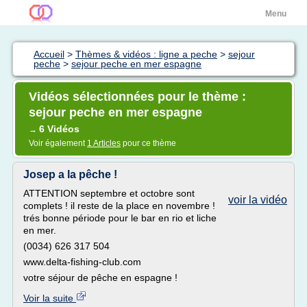
Menu
Accueil
>
Thèmes & vidéos : ligne a peche
>
sejour
peche
>
sejour peche en mer espagne
Vidéos sélectionnées pour le thème :
sejour peche en mer espagne
6 Vidéos
→
Voir également
1 Articles
pour ce thème
Josep a la pêche !
ATTENTION septembre et octobre sont
voir la vidéo
complets ! il reste de la place en novembre !
trés bonne période pour le bar en rio et liche
en mer.
(0034) 626 317 504
www.delta-fishing-club.com
votre séjour de pêche en espagne !
Voir la suite