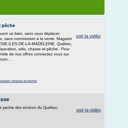
t pêche
uvrir ce bien, sans vous déplacer.
voir la vidéo
ers, sans commission à la vente. Magasin
SPESIE-ILES-DE-LA-MADELEINE. Québec,
éparation, vélo, chasse et pêche.. Pour
emble de nos offres connectez vous sur
.com....
quebec chasse et peche
asse
 de peche des environ du Québec.
voir la vidéo