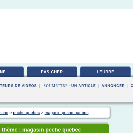
NE
PAS CHER
LEURRE
TEURS DE VIDÉOS
| SOUMETTRE :
UN ARTICLE
|
ANNONCER
|
peche
>
peche quebec
>
magasin peche quebec
e thème : magasin peche quebec