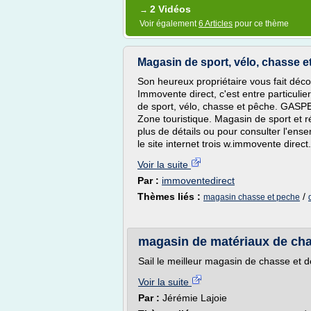
2 Vidéos
→
Voir également
6 Articles
pour ce thème
Magasin de sport, vélo, chasse e
Son heureux propriétaire vous fait déco
Immovente direct, c'est entre particuli
de sport, vélo, chasse et pêche. GA
Zone touristique. Magasin de sport et r
plus de détails ou pour consulter l'ens
le site internet trois w.immovente direct
Voir la suite
Par :
immoventedirect
Thèmes liés :
/
magasin chasse et peche
magasin de matériaux de ch
Sail le meilleur magasin de chasse et
Voir la suite
Par :
Jérémie Lajoie