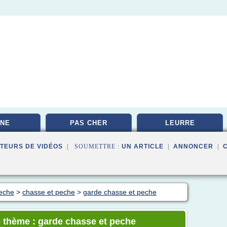
NE
PAS CHER
LEURRE
TEURS DE VIDÉOS
| SOUMETTRE :
UN ARTICLE
|
ANNONCER
|
peche
>
chasse et peche
>
garde chasse et peche
e thème : garde chasse et peche