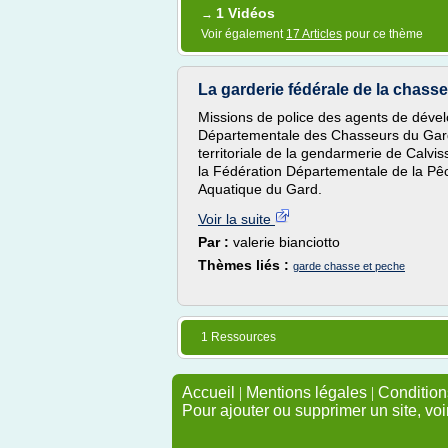
1 Vidéos
→
Voir également
17 Articles
pour ce thème
La garderie fédérale de la chasse
Missions de police des agents de déve
Départementale des Chasseurs du Gard 
territoriale de la gendarmerie de Calv
la Fédération Départementale de la Pêc
Aquatique du Gard.
Voir la suite
Par :
valerie bianciotto
Thèmes liés :
garde chasse et peche
1 Ressources
Accueil
|
Mentions légales
|
Conditions
Pour ajouter ou supprimer un site, voi