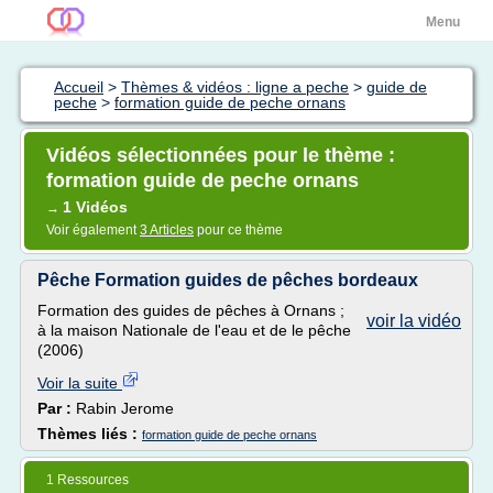
Menu
Accueil
>
Thèmes & vidéos : ligne a peche
>
guide de
peche
>
formation guide de peche ornans
Vidéos sélectionnées pour le thème :
formation guide de peche ornans
1 Vidéos
→
Voir également
3 Articles
pour ce thème
Pêche Formation guides de pêches bordeaux
Formation des guides de pêches à Ornans ;
voir la vidéo
à la maison Nationale de l'eau et de le pêche
(2006)
Voir la suite
Par :
Rabin Jerome
Thèmes liés :
formation guide de peche ornans
1 Ressources