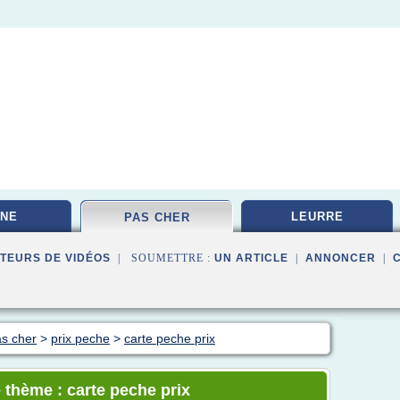
NE
LEURRE
PAS CHER
TEURS DE VIDÉOS
| SOUMETTRE :
UN ARTICLE
|
ANNONCER
|
s cher
>
prix peche
>
carte peche prix
 thème : carte peche prix