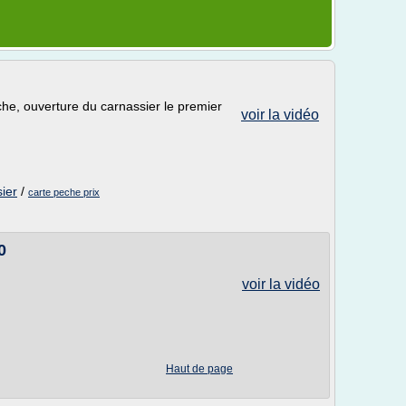
he, ouverture du carnassier le premier
voir la vidéo
ier
/
carte peche prix
0
voir la vidéo
Haut de page