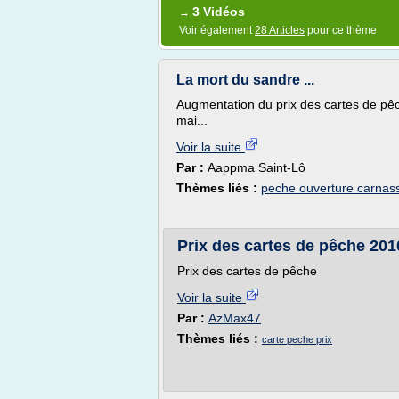
3 Vidéos
→
Voir également
28 Articles
pour ce thème
La mort du sandre ...
Augmentation du prix des cartes de pêc
mai...
Voir la suite
Par :
Aappma Saint-Lô
Thèmes liés :
peche ouverture carnass
Prix des cartes de pêche 201
Prix des cartes de pêche
Voir la suite
Par :
AzMax47
Thèmes liés :
carte peche prix