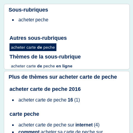
Sous-rubriques
acheter peche
Autres sous-rubriques
acheter carte
de
peche
Thèmes de la sous-rubrique
acheter carte
de
peche
en
ligne
Plus de thèmes sur
acheter carte de peche
acheter carte de peche 2016
acheter carte
de
peche
16
(1)
carte peche
acheter carte
de
peche
sur
internet
(4)
comment
acheter
sa
carte
de
peche
sur