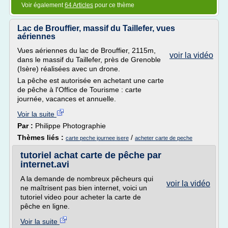
Voir également
64 Articles
pour ce thème
Lac de Brouffier, massif du Taillefer, vues
aériennes
Vues aériennes du lac de Brouffier, 2115m,
voir la vidéo
dans le massif du Taillefer, près de Grenoble
(Isère) réalisées avec un drone.
La pêche est autorisée en achetant une carte
de pêche à l'Office de Tourisme : carte
journée, vacances et annuelle.
Voir la suite
Par :
Philippe Photographie
Thèmes liés :
/
carte peche journee isere
acheter carte de peche
tutoriel achat carte de pêche par
internet.avi
A la demande de nombreux pêcheurs qui
voir la vidéo
ne maîtrisent pas bien internet, voici un
tutoriel video pour acheter la carte de
pêche en ligne.
Voir la suite