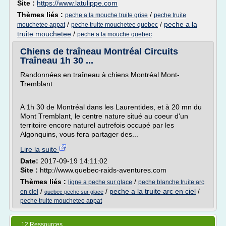
Site :
https://www.latulippe.com
Thèmes liés :
/
peche a la mouche truite grise
peche truite
/
/
peche a la
mouchetee appat
peche truite mouchetee quebec
truite mouchetee
/
peche a la mouche quebec
Chiens de traîneau Montréal Circuits
Traîneau 1h 30 ...
Randonnées en traîneau à chiens Montréal Mont-
Tremblant
A 1h 30 de Montréal dans les Laurentides, et à 20 mn du
Mont Tremblant, le centre nature situé au coeur d'un
territoire encore naturel autrefois occupé par les
Algonquins, vous fera partager des...
Lire la suite
Date:
2017-09-19 14:11:02
Site :
http://www.quebec-raids-aventures.com
Thèmes liés :
/
ligne a peche sur glace
peche blanche truite arc
/
/
peche a la truite arc en ciel
/
en ciel
quebec peche sur glace
peche truite mouchetee appat
12 Ressources