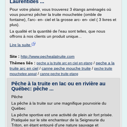
Laurentides ...
Pour votre plaisir, vous trouverez 3 étangs aménagés où
vous pourrez pêcher la truite mouchetée (omble de
fontaine), l'arc- en- ciel et la grosse arc- en- ciel ( 3 livres et
plus).
La qualité et la quantité de l'eau sont telles, que nous
offrons à nos clients un produit unique...
Lire la suite
Site :
http://www.pechealatruite.com
Thèmes liés :
/
peche a la
peche a la truite arc en ciel en etang
truite arc en ciel
/
canne peche mouche truite
/
peche truite
/
mouchetee appat
canne peche truite etang
Pêche à la truite en lac ou en rivière au
Québec: pêche ...
Pêche
La pêche à la truite sur une magnifique pourvoirie du
Québec
La pêche sportive est une activité de plein air fort prisée.
Pratiquée sur le site enchanteur de la Seigneurie du
Triton, en étant entouré d'une nature sauvage et