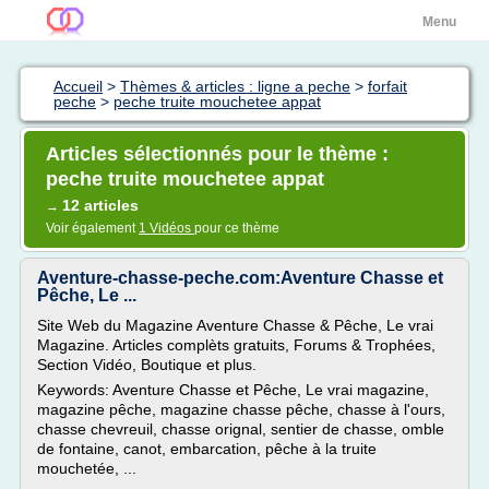
Menu
Accueil
>
Thèmes & articles : ligne a peche
>
forfait
peche
>
peche truite mouchetee appat
Articles sélectionnés pour le thème :
peche truite mouchetee appat
12 articles
→
Voir également
1 Vidéos
pour ce thème
Aventure-chasse-peche.com:Aventure Chasse et
Pêche, Le ...
Site Web du Magazine Aventure Chasse & Pêche, Le vrai
Magazine. Articles complèts gratuits, Forums & Trophées,
Section Vidéo, Boutique et plus.
Keywords: Aventure Chasse et Pêche, Le vrai magazine,
magazine pêche, magazine chasse pêche, chasse à l'ours,
chasse chevreuil, chasse orignal, sentier de chasse, omble
de fontaine, canot, embarcation, pêche à la truite
mouchetée, ...