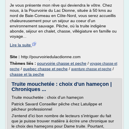
Je vous présente mon rêve qui deviendra le vôtre. Chez
nous, à la Pourvoirie du Lac Dionne, située à 50 kms au
nord de Baie-Comeau en Côte-Nord, vous serez accueillis
chaleureusement pour un séjour au coeur d'un
environnement sauvage. Pêche, où la truite indigène
abonde, séjour en chalet, chasse, villégiature en famille ou
voyage...
Lire la suite
Site :
http://pourvoiriedulacdionne.com
Thèmes liés :
pourvoirie chasse et peche
/
voyage chasse et
/
quebec chasse et peche
/
/
peche
aventure chasse et peche
chasse et la peche
Truite mouchetée : choix d'un hameçon |
Chroniques ...
Truite mouchetée : choix d'un hameçon
Patrick Savard Conseiller pêche chez Latulippe et
pêcheur professionnel
J'entend d'ici bon nombre de lecteurs s'intriguer du fait
que je puisse trouver matière à écrire une chronique sur
le choix des hameçons pour Dame truite. Pourtant,