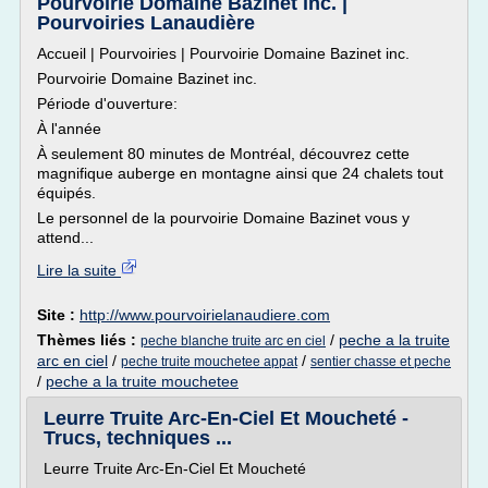
Pourvoirie Domaine Bazinet inc. |
Pourvoiries Lanaudière
Accueil | Pourvoiries | Pourvoirie Domaine Bazinet inc.
Pourvoirie Domaine Bazinet inc.
Période d'ouverture:
À l'année
À seulement 80 minutes de Montréal, découvrez cette
magnifique auberge en montagne ainsi que 24 chalets tout
équipés.
Le personnel de la pourvoirie Domaine Bazinet vous y
attend...
Lire la suite
Site :
http://www.pourvoirielanaudiere.com
Thèmes liés :
/
peche a la truite
peche blanche truite arc en ciel
arc en ciel
/
/
peche truite mouchetee appat
sentier chasse et peche
/
peche a la truite mouchetee
Leurre Truite Arc-En-Ciel Et Moucheté -
Trucs, techniques ...
Leurre Truite Arc-En-Ciel Et Moucheté