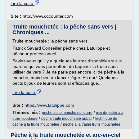
Lire la suite
Site :
http://www.cqcounter.com
Truite mouchetée : la pêche sans vers |
Chroniques ...
Truite mouchetée : la pêche sans vers
Patrick Savard Conseiller pêche chez Latulippe et
pêcheur professionnel
Saviez-vous qu'il y a quelques leurres disponibles sur le
marché qui vous permettent de taquiner la truite sans
utiliser de vers ? Je ne parle pas encore ici de pêche à la
mouche, mais bien au lancer léger. Eh oui ! Quelques
petits bijoux de leurres sont si efficaces que...
Lire la suite
Site :
https://www.latulippe.com
Thèmes liés :
/
peche truite mouchetee leurre
truc de peche a la
/
/
peche truite mouchetee appat
technique de
truite mouchetee
/
peche a la truite mouchetee
peche a la traine truite mouchetee
Pêche à la truite mouchetée et arc-en-ciel