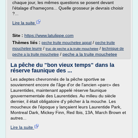
chaque jour, les mêmes questions se posent devant
l'étalage d'hameçons... Quelle grosseur je devrais choisir
?...
Lire la suite
Site :
https://www.latulippe.com
Thèmes liés :
/
peche truite mouchetee appat
peche truite
/
/
mouchetee leurre
technique de
truc de peche a la truite mouchetee
/
peche a la truite mouchetee
peche a la truite mouchetee
La pêche du "bon vieux temps" dans la
réserve faunique des ...
Les adeptes chevronnés de la pêche sportive se
souviennent encore de l'âge d'or de l'ancien «parc» des
Laurentides, maintenant appelé réserve faunique
gouvernementale des Laurentides. Au milieu du siècle
dernier, il était obligatoire d'y pêcher à la mouche. Les
moucheux de l'époque y lançaient leurs Laurentide Park,
Montreal Dark, Mickey Finn, Red Ibis, 13A, March Brown et
autres...
Lire la suite