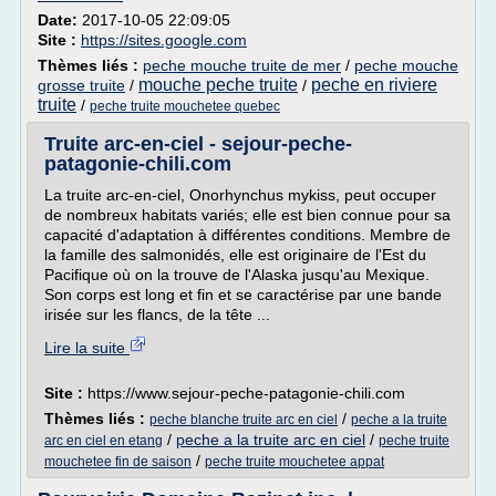
Date:
2017-10-05 22:09:05
Site :
https://sites.google.com
Thèmes liés :
peche mouche truite de mer
/
peche mouche
mouche peche truite
peche en riviere
grosse truite
/
/
truite
/
peche truite mouchetee quebec
Truite arc-en-ciel - sejour-peche-
patagonie-chili.com
La truite arc-en-ciel, Onorhynchus mykiss, peut occuper
de nombreux habitats variés; elle est bien connue pour sa
capacité d'adaptation à différentes conditions. Membre de
la famille des salmonidés, elle est originaire de l'Est du
Pacifique où on la trouve de l'Alaska jusqu'au Mexique.
Son corps est long et fin et se caractérise par une bande
irisée sur les flancs, de la tête ...
Lire la suite
Site :
https://www.sejour-peche-patagonie-chili.com
Thèmes liés :
/
peche blanche truite arc en ciel
peche a la truite
/
peche a la truite arc en ciel
/
arc en ciel en etang
peche truite
/
mouchetee fin de saison
peche truite mouchetee appat