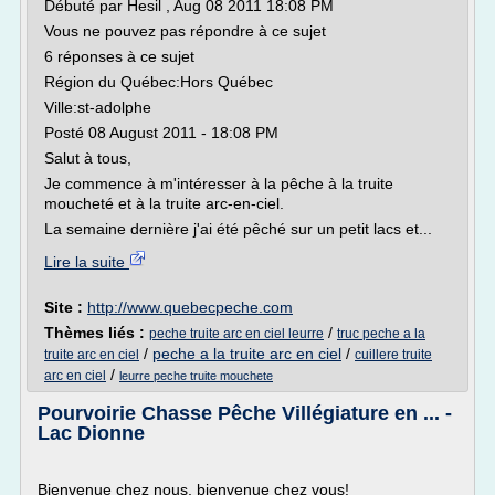
Débuté par Hesil , Aug 08 2011 18:08 PM
Vous ne pouvez pas répondre à ce sujet
6 réponses à ce sujet
Région du Québec:Hors Québec
Ville:st-adolphe
Posté 08 August 2011 - 18:08 PM
Salut à tous,
Je commence à m'intéresser à la pêche à la truite
moucheté et à la truite arc-en-ciel.
La semaine dernière j'ai été pêché sur un petit lacs et...
Lire la suite
Site :
http://www.quebecpeche.com
Thèmes liés :
/
peche truite arc en ciel leurre
truc peche a la
/
peche a la truite arc en ciel
/
truite arc en ciel
cuillere truite
/
arc en ciel
leurre peche truite mouchete
Pourvoirie Chasse Pêche Villégiature en ... -
Lac Dionne
Bienvenue chez nous, bienvenue chez vous!