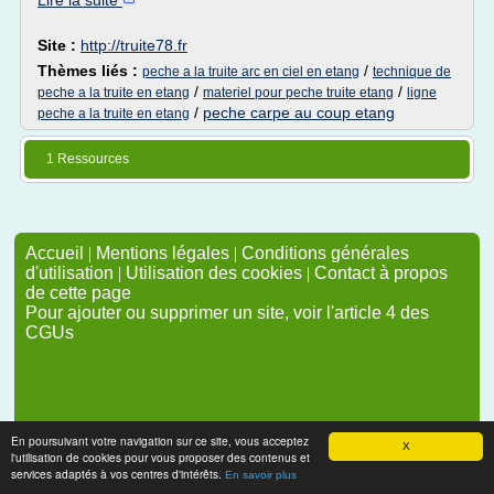
Lire la suite
Site :
http://truite78.fr
Thèmes liés :
/
peche a la truite arc en ciel en etang
technique de
/
/
peche a la truite en etang
materiel pour peche truite etang
ligne
/
peche carpe au coup etang
peche a la truite en etang
1 Ressources
Accueil
|
Mentions légales
|
Conditions générales
d'utilisation
|
Utilisation des cookies
|
Contact à propos
de cette page
Pour ajouter ou supprimer un site, voir l'article 4 des
CGUs
En poursuivant votre navigation sur ce site, vous acceptez
X
l'utilisation de cookies pour vous proposer des contenus et
services adaptés à vos centres d'intérêts.
En savoir plus