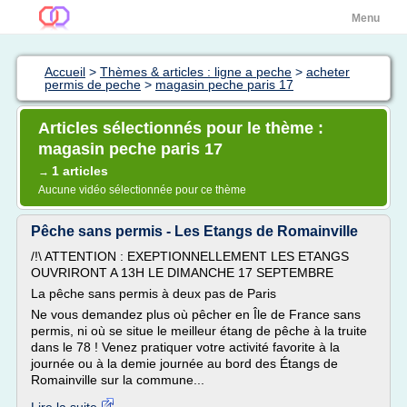
Menu
Accueil
>
Thèmes & articles : ligne a peche
>
acheter
permis de peche
>
magasin peche paris 17
Articles sélectionnés pour le thème :
magasin peche paris 17
1 articles
→
Aucune vidéo sélectionnée pour ce thème
Pêche sans permis - Les Etangs de Romainville
/!\ ATTENTION : EXEPTIONNELLEMENT LES ETANGS
OUVRIRONT A 13H LE DIMANCHE 17 SEPTEMBRE
La pêche sans permis à deux pas de Paris
Ne vous demandez plus où pêcher en Île de France sans
permis, ni où se situe le meilleur étang de pêche à la truite
dans le 78 ! Venez pratiquer votre activité favorite à la
journée ou à la demie journée au bord des Étangs de
Romainville sur la commune...