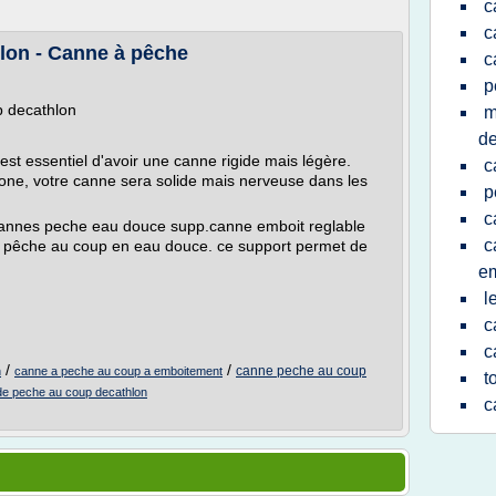
c
c
lon - Canne à pêche
c
p
 decathlon
m
de
est essentiel d'avoir une canne rigide mais légère.
c
one, votre canne sera solide mais nerveuse dans les
p
c
cannes peche eau douce supp.canne emboit reglable
c
la pêche au coup en eau douce. ce support permet de
e
l
c
c
/
/
canne peche au coup
n
canne a peche au coup a emboitement
t
 de peche au coup decathlon
c