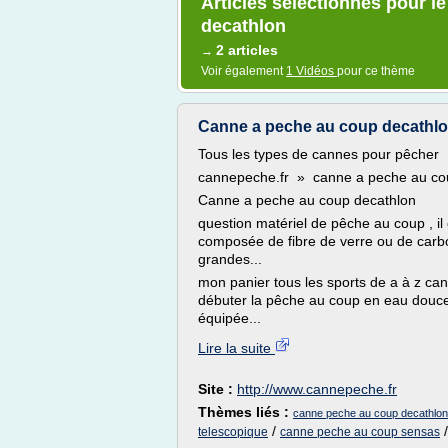
Articles sélectionnés pour l
decathlon
2 articles
→
Voir également
1 Vidéos
pour ce thème
Canne a peche au coup decathlo
Tous les types de cannes pour pêcher
cannepeche.fr » canne a peche au co
Canne a peche au coup decathlon
question matériel de pêche au coup , il 
composée de fibre de verre ou de carb
grandes...
mon panier tous les sports de a à z ca
débuter la pêche au coup en eau douce 
équipée...
Lire la suite
Site :
http://www.cannepeche.fr
Thèmes liés :
canne peche au coup decathlon
/
telescopique
canne peche au coup sensas