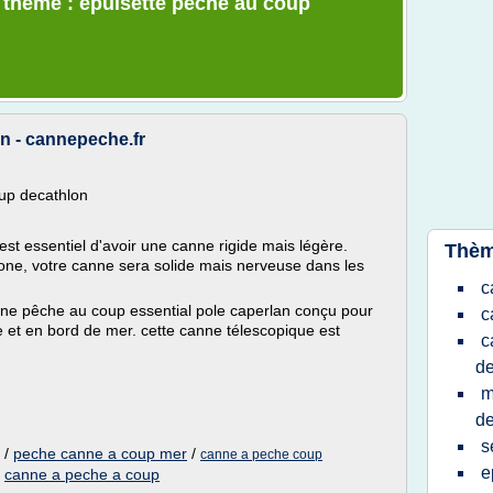
e thème : epuisette peche au coup
n - cannepeche.fr
up decathlon
est essentiel d'avoir une canne rigide mais légère.
Thèm
one, votre canne sera solide mais nerveuse dans les
c
nne pêche au coup essential pole caperlan conçu pour
c
et en bord de mer. cette canne télescopique est
c
de
m
de
s
/
peche canne a coup mer
/
canne a peche coup
e
/
canne a peche a coup