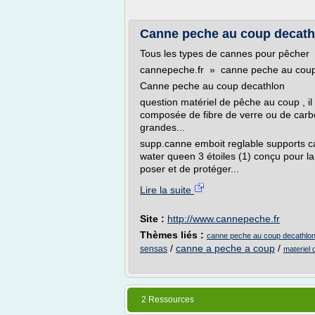
Canne peche au coup decath
Tous les types de cannes pour pêcher
cannepeche.fr » canne peche au coup
Canne peche au coup decathlon
question matériel de pêche au coup , il 
composée de fibre de verre ou de carb
grandes...
supp.canne emboit reglable supports 
water queen 3 étoiles (1) conçu pour 
poser et de protéger...
Lire la suite
Site :
http://www.cannepeche.fr
Thèmes liés :
canne peche au coup decathlo
/
canne a peche a coup
/
sensas
materiel
2 Ressources