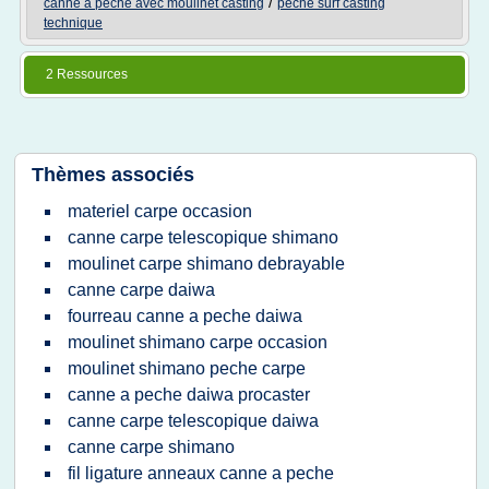
/
canne a peche avec moulinet casting
peche surf casting
technique
2 Ressources
Thèmes associés
materiel carpe occasion
canne carpe telescopique shimano
moulinet carpe shimano debrayable
canne carpe daiwa
fourreau canne a peche daiwa
moulinet shimano carpe occasion
moulinet shimano peche carpe
canne a peche daiwa procaster
canne carpe telescopique daiwa
canne carpe shimano
fil ligature anneaux canne a peche