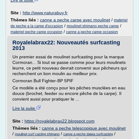
Lire la suite
Site :
http://www.naturabuy.fr
Thèmes liés :
canne a peche carpe avec moulinet
/
materiel
/
/
de peche a la carpe d'occasion
moulinet shimano peche carpe
/
materiel peche carpe occasion
canne a peche carpe occasion
Royalelabrax22: Nouveautés surfcasting
2013
Un premier essai de moulinet surfcasting pour la marque
Cormoran... Si tout se passe comme pour leurs moulinets
leurre, ce petit nouveau devrait convenir aux pêcheurs qui
recherchent un bon moulin au meilleur prix.
Cormoran Bull Fighter-BP 5PIF
Ce modèle a été conçu pour les pêches musclées en eau
douce (brochet, feeder ou encore pêche de la carpe). Il
convient aussi pour pratiquer le ...
Lire la suite
Site :
https://royalelabrax22.blogspot.com
Thèmes liés :
canne a peche telescopique avec moulinet
/
/
/
moulinet surf casting shimano
canne a peche daiwa surfcasting