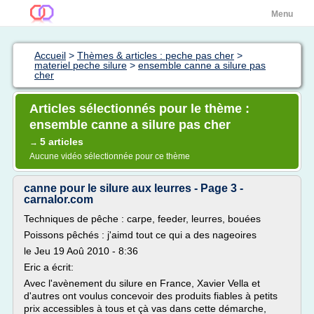
Menu
Accueil
>
Thèmes & articles : peche pas cher
>
materiel peche silure
>
ensemble canne a silure pas
cher
Articles sélectionnés pour le thème :
ensemble canne a silure pas cher
5 articles
→
Aucune vidéo sélectionnée pour ce thème
canne pour le silure aux leurres - Page 3 -
carnalor.com
Techniques de pêche : carpe, feeder, leurres, bouées
Poissons pêchés : j'aimd tout ce qui a des nageoires
le Jeu 19 Aoû 2010 - 8:36
Eric a écrit:
Avec l'avènement du silure en France, Xavier Vella et
d'autres ont voulus concevoir des produits fiables à petits
prix accessibles à tous et çà vas dans cette démarche,