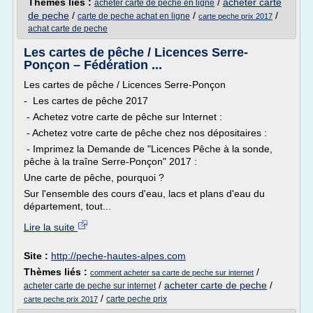
Thèmes liés :
/
acheter carte
acheter carte de peche en ligne
de peche
/
/
/
carte de peche achat en ligne
carte peche prix 2017
achat carte de peche
Les cartes de pêche / Licences Serre-
Ponçon – Fédération ...
Les cartes de pêche / Licences Serre-Ponçon
- Les cartes de pêche 2017
- Achetez votre carte de pêche sur Internet :
- Achetez votre carte de pêche chez nos dépositaires :
- Imprimez la Demande de "Licences Pêche à la sonde,
pêche à la traîne Serre-Ponçon" 2017 :
Une carte de pêche, pourquoi ?
Sur l'ensemble des cours d'eau, lacs et plans d'eau du
département, tout...
Lire la suite
Site :
http://peche-hautes-alpes.com
Thèmes liés :
/
comment acheter sa carte de peche sur internet
/
acheter carte de peche
/
acheter carte de peche sur internet
/
carte peche prix
carte peche prix 2017