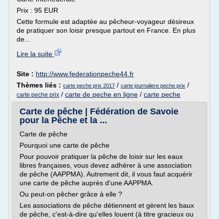
Prix : 95 EUR
Cette formule est adaptée au pêcheur-voyageur désireux
de pratiquer son loisir presque partout en France. En plus
de...
Lire la suite
Site :
http://www.federationpeche44.fr
Thèmes liés :
/
/
carte peche prix 2017
carte journaliere peche prix
/
carte de peche en ligne
/
carte peche
carte peche prix
Carte de pêche | Fédération de Savoie
pour la Pêche et la ...
Carte de pêche
Pourquoi une carte de pêche
Pour pouvoir pratiquer la pêche de loisir sur les eaux
libres françaises, vous devez adhérer à une association
de pêche (AAPPMA). Autrement dit, il vous faut acquérir
une carte de pêche auprès d'une AAPPMA.
Ou peut-on pêcher grâce à elle ?
Les associations de pêche détiennent et gèrent les baux
de pêche, c'est-à-dire qu'elles louent (à titre gracieux ou