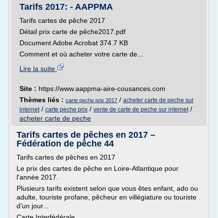
Tarifs 2017: - AAPPMA
Tarifs cartes de pêche 2017
Détail prix carte de pêche2017.pdf
Document Adobe Acrobat 374.7 KB
Comment et où acheter votre carte de...
Lire la suite
Site :
https://www.aappma-aire-cousances.com
Thèmes liés :
/
acheter carte de peche sur
carte peche prix 2017
/
/
/
internet
carte peche prix
vente de carte de peche sur internet
acheter carte de peche
Tarifs cartes de pêches en 2017 –
Fédération de pêche 44
Tarifs cartes de pêches en 2017
Le prix des cartes de pêche en Loire-Atlantique pour
l'année 2017.
Plusieurs tarifs existent selon que vous êtes enfant, ado ou
adulte, touriste profane, pêcheur en villégiature ou touriste
d'un jour...
Carte Interfédérale