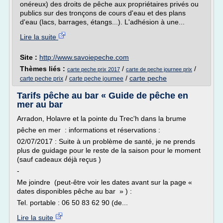
onéreux) des droits de pêche aux propriétaires privés ou
publics sur des tronçons de cours d'eau et des plans
d'eau (lacs, barrages, étangs...). L'adhésion à une...
Lire la suite
Site :
http://www.savoiepeche.com
Thèmes liés :
/
/
carte peche prix 2017
carte de peche journee prix
/
/
carte peche
carte peche prix
carte peche journee
Tarifs pêche au bar « Guide de pêche en
mer au bar
Arradon, Holavre et la pointe du Trec'h dans la brume
pêche en mer : informations et réservations :
02/07/2017 : Suite à un problème de santé, je ne prends
plus de guidage pour le reste de la saison pour le moment
(sauf cadeaux déjà reçus )
-
Me joindre (peut-être voir les dates avant sur la page «
dates disponibles pêche au bar » ) :
Tel. portable : 06 50 83 62 90 (de...
Lire la suite