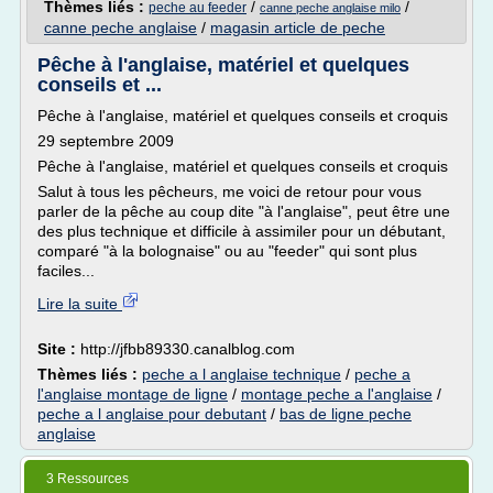
Thèmes liés :
/
/
peche au feeder
canne peche anglaise milo
canne peche anglaise
/
magasin article de peche
Pêche à l'anglaise, matériel et quelques
conseils et ...
Pêche à l'anglaise, matériel et quelques conseils et croquis
29 septembre 2009
Pêche à l'anglaise, matériel et quelques conseils et croquis
Salut à tous les pêcheurs, me voici de retour pour vous
parler de la pêche au coup dite "à l'anglaise", peut être une
des plus technique et difficile à assimiler pour un débutant,
comparé "à la bolognaise" ou au "feeder" qui sont plus
faciles...
Lire la suite
Site :
http://jfbb89330.canalblog.com
Thèmes liés :
peche a l anglaise technique
/
peche a
l'anglaise montage de ligne
/
montage peche a l'anglaise
/
peche a l anglaise pour debutant
/
bas de ligne peche
anglaise
3 Ressources